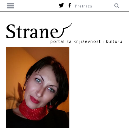
portal za književnost i kulturu
TIKA
ORI
T
SUM