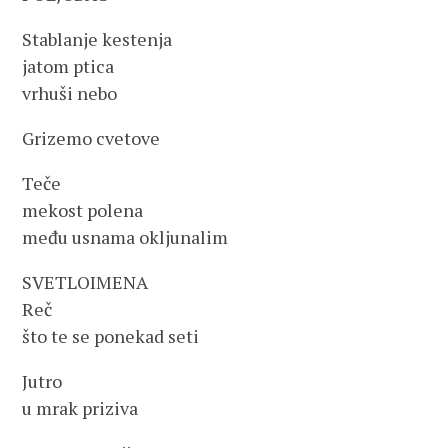
Stablanje kestenja
jatom ptica
vrhuši nebo
Grizemo cvetove
Teče
mekost polena
među usnama okljunalim
SVETLOIMENA
Reč
što te se ponekad seti
Jutro
u mrak priziva