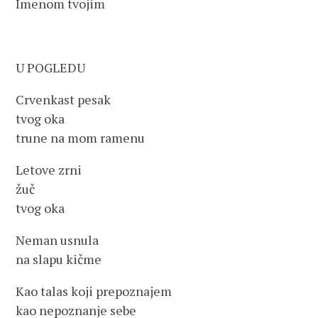
Imenom tvojim
U POGLEDU
Crvenkast pesak
tvog oka
trune na mom ramenu
Letove zrni
žuč
tvog oka
Neman usnula
na slapu kičme
Kao talas koji prepoznajem
kao nepoznanje sebe