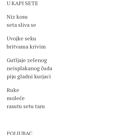
U KAPI SETE
Niz kosu
seta sliva se
Uvojke seku
britvama krivim
Gutljaje zelenog
neisplakanog čuda
piju gladni kurjaci
Ruke
moleće
rasutu setu taru
POLJUBAC