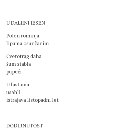
U DALJINI JESEN
Polen rominja
lipama osunčanim
Cvetotrag daha
šum stabla
pupeći
U lastama
usahli
istrajava listopadni let
DODIRNUTOST