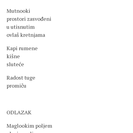
Mutnooki
prostori zasvođeni
u utisnutim
ovlaš kretnjama
Kapi rumene
kišne
sluteće
Radost tuge
promiču
ODLAZAK
Maglookim poljem