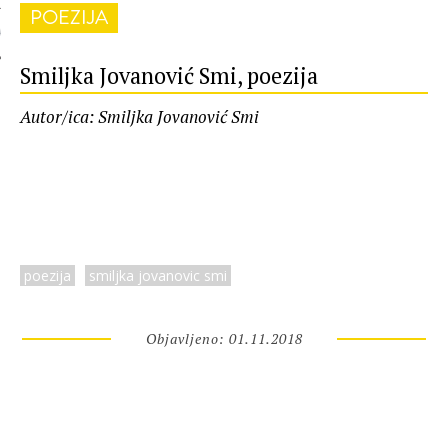
POEZIJA
 AUTORA
Smiljka Jovanović Smi, poezija
Autor/ica: Smiljka Jovanović Smi
poezija
smiljka jovanovic smi
Objavljeno: 01.11.2018