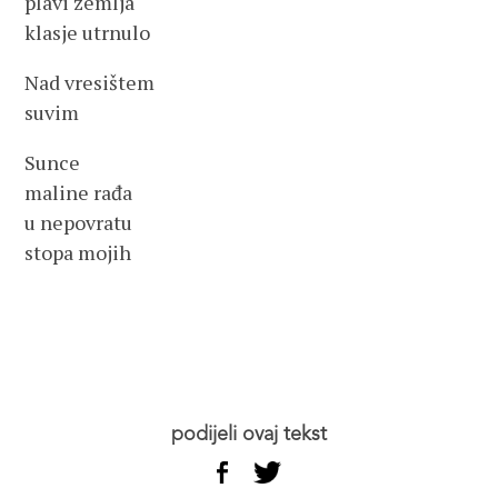
plavi zemlja
klasje utrnulo
Nad vresištem
suvim
Sunce
maline rađa
u nepovratu
stopa mojih
podijeli ovaj tekst