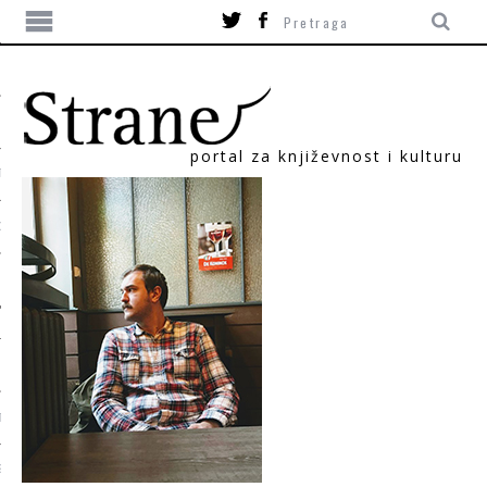
portal za književnost i kulturu
TIKA
ORI
T
SUM