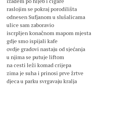
izađem po hljeb i cigare
raslojim se pokraj porodilišta
odnesen Sufjanom u slušalicama
ulice sam zaboravio
iscrpljen konačnom mapom mjesta
gdje smo ispijali kafe
ovdje gradovi nastaju od sjećanja
u njima se putuje liftom
na cesti leži komad crijepa
zima je suha i prinosi prve žrtve
djeca u parku svrgavaju kralja