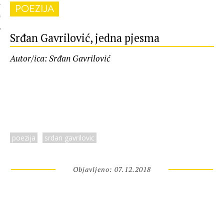
POEZIJA
 AUTORA
Srđan Gavrilović, jedna pjesma
Autor/ica: Srđan Gavrilović
poezija
srdan gavrilovic
Objavljeno: 07.12.2018