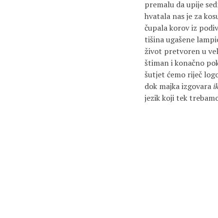
premalu da upije sed
hvatala nas je za kos
čupala korov iz podiv
tišina ugašene lampi
život pretvoren u vel
štiman i konačno po
šutjet ćemo riječ lo
dok majka izgovara
i
jezik koji tek trebamo