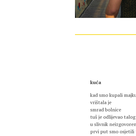
kuća
kad smo kupali majk
vrištala je
smrad bolnice
tuš je odlijevao talog
u slivnik neizgovoren
prvi put smo osjetili