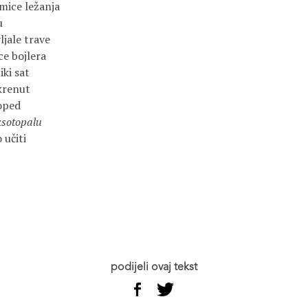
mice ležanja
u
ljale trave
ce bojlera
iki sat
krenut
goped
ksotopalu
 učiti
podijeli ovaj tekst