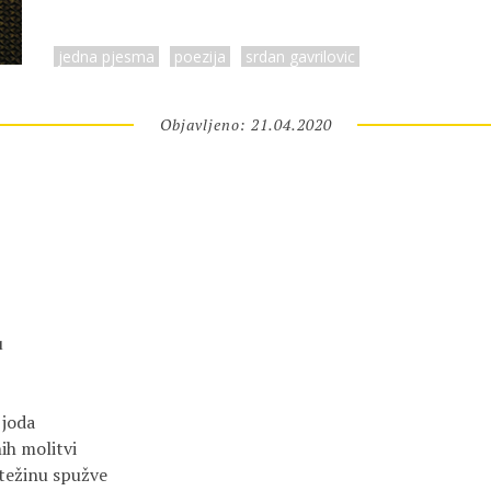
jedna pjesma
poezija
srdan gavrilovic
Objavljeno: 21.04.2020
u
 joda
ih molitvi
 težinu spužve