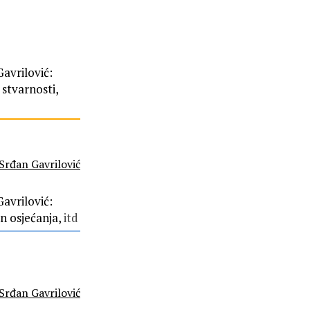
avrilović:
 stvarnosti,
Srđan Gavrilović
avrilović:
n osjećanja,
itd
Srđan Gavrilović