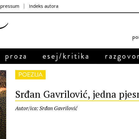
mpressum
Indeks autora
por
proza
esej/kritika
razgovo
POEZIJA
Srđan Gavrilović, jedna pje
Autor/ica: Srđan Gavrilović