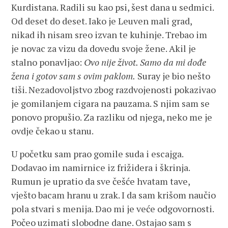
Kurdistana. Radili su kao psi, šest dana u sedmici.
Od deset do deset. Iako je Leuven mali grad,
nikad ih nisam sreo izvan te kuhinje. Trebao im
je novac za vizu da dovedu svoje žene. Akil je
stalno ponavljao:
Ovo nije život. Samo da mi dođe
žena i gotov sam s ovim paklom.
Suray je bio nešto
tiši. Nezadovoljstvo zbog razdvojenosti pokazivao
je gomilanjem cigara na pauzama. S njim sam se
ponovo propušio. Za razliku od njega, neko me je
ovdje čekao u stanu.
U početku sam prao gomile suda i escajga.
Dodavao im namirnice iz frižidera i škrinja.
Rumun je upratio da sve češće hvatam tave,
vješto bacam hranu u zrak. I da sam krišom naučio
pola stvari s menija. Dao mi je veće odgovornosti.
Počeo uzimati slobodne dane. Ostajao sam s