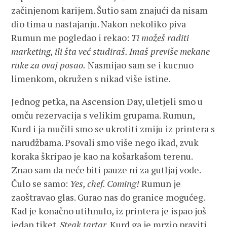
začinjenom karijem. Šutio sam znajući da nisam
dio tima u nastajanju. Nakon nekoliko piva
Rumun me pogledao i rekao:
Ti možeš raditi
marketing, ili šta već studiraš. Imaš previše mekane
ruke za ovaj posao.
Nasmijao sam se i kucnuo
limenkom, okružen s nikad više istine.
Jednog petka, na Ascension Day, uletjeli smo u
omču rezervacija s velikim grupama. Rumun,
Kurd i ja mučili smo se ukrotiti zmiju iz printera s
narudžbama. Psovali smo više nego ikad, zvuk
koraka škripao je kao na košarkašom terenu.
Znao sam da neće biti pauze ni za gutljaj vode.
Čulo se samo:
Yes, chef. Coming!
Rumun je
zaoštravao glas. Gurao nas do granice mogućeg.
Kad je konačno utihnulo, iz printera je ispao još
jedan tiket.
Steak tartar
. Kurd ga je mrzio praviti.