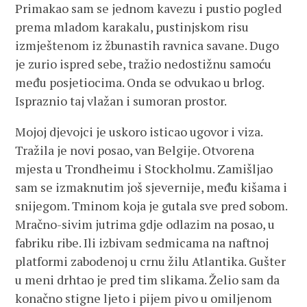
Primakao sam se jednom kavezu i pustio pogled
prema mladom karakalu, pustinjskom risu
izmještenom iz žbunastih ravnica savane. Dugo
je zurio ispred sebe, tražio nedostižnu samoću
među posjetiocima. Onda se odvukao u brlog.
Ispraznio taj vlažan i sumoran prostor.
Mojoj djevojci je uskoro isticao ugovor i viza.
Tražila je novi posao, van Belgije. Otvorena
mjesta u Trondheimu i Stockholmu. Zamišljao
sam se izmaknutim još sjevernije, među kišama i
snijegom. Tminom koja je gutala sve pred sobom.
Mračno-sivim jutrima gdje odlazim na posao, u
fabriku ribe. Ili izbivam sedmicama na naftnoj
platformi zabodenoj u crnu žilu Atlantika. Gušter
u meni drhtao je pred tim slikama. Želio sam da
konačno stigne ljeto i pijem pivo u omiljenom