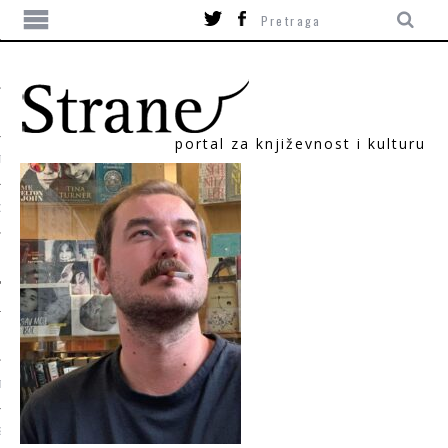
portal za književnost i kulturu
TIKA
ORI
T
SUM