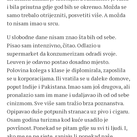
i bila prisutna gdje god bih se okrenuo. Možda se
samo trebalo otrijezniti, posvetiti više. A možda
to nisam imao u srcu.
U slobodne dane nisam znao šta bih od sebe.
Pisao sam intenzivno, čitao. Odlazio u
supermarket da konzumerizam odradi svoje.
Leuven je odavno postao dosadno mjesto.
Polovina kolega s klase je diplomirala, zaposlila
se u korporacijama. Ili vratila se u daleke domove,
poput Indije i Pakistana. Imao sam još drugova, ali
pronalazio sam im mane i udaljavao ih od od sebe
cinizmom. Sve više sam tražio brza poznanstva.
Opipavao duše potpunih stranaca uz pivo i cigaru.
Osam godina turizma kod kuće usadilo je
površnost. Ponekad se pitam gdje su svi ti ljudi. I,
ako me se ne sjete, sanjaju li ponekad naše