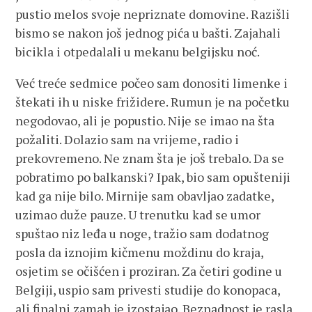
pustio melos svoje nepriznate domovine. Razišli
bismo se nakon još jednog pića u bašti. Zajahali
bicikla i otpedalali u mekanu belgijsku noć.
Već treće sedmice počeo sam donositi limenke i
štekati ih u niske frižidere. Rumun je na početku
negodovao, ali je popustio. Nije se imao na šta
požaliti. Dolazio sam na vrijeme, radio i
prekovremeno. Ne znam šta je još trebalo. Da se
pobratimo po balkanski? Ipak, bio sam opušteniji
kad ga nije bilo. Mirnije sam obavljao zadatke,
uzimao duže pauze. U trenutku kad se umor
spuštao niz leđa u noge, tražio sam dodatnog
posla da iznojim kičmenu moždinu do kraja,
osjetim se očišćen i proziran. Za četiri godine u
Belgiji, uspio sam privesti studije do konopaca,
ali finalni zamah je izostajao. Beznadnost je rasla