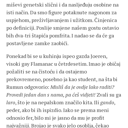
miševi genetski slični i da nasljeđuju osobine na
isti način. Da smo figure potaknute nagonom za
uspjehom, preživljavanjem i užitkom. Činjenica
po definiciji. Poslije smjene našem gostu ostavio
bih dva-tri štapića pomfrita. I nadao se da će ga
postavljene zamke zaobići.
Ponekad bi se u kuhinju ispeo gazda Joeren,
visoki gay Flamanac u četrdesetim. Imao je običaj
požaliti se na čistoću i da ostajemo
prekovremeno, posebno ja kao student, na šta bi
Rumun odgovorio:
Misliš da je ovdje lako raditi?
Provedi jedan dan s nama, pa ćeš vidjeti!
Zvali su ga
laro
, što je na nepalskom značilo kita. Ili
gando
,
peder, ako bi ih ispizdio. Iako se prema meni
odnosio fer, bilo mi je jasno da mu je profit
najvažniji. Brojao je svako jelo osoblja, čekao