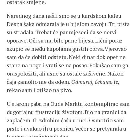
ostatak smjene.
Narednog dana našli smo se u kurdskom kafeu.
Desna šaka odmarala je u bijelom zavoju. Tri prsta
su stradala. Trebat će par mjeseci da se nervi
oporave. Oči su mu bile pune bijesa. Lični poraz
skupio se među kupolama gustih obrva. Vjerovao
sam da će dobiti odštetu. Neki dinar dok opet ne
stane na noge i vrati se na posao. Pokušao sam ga
oraspoložiti, ali usne su ostale zašivene. Nakon
čaja zamolio me da odem.
Odmaraj, čekamo te,
rekao sam i otišao na pivo.
U starom pabu na Oude Marktu kontemplirao sam
dugotrajnu frustraciju životom. Bio na granici da
zaplačem. Ili zdrobim čašu u ruci. Osmotrio sam
prste i uvukao ih u pesnicu. Večer se pretvarala u
hladan i otrežnjujući dan.