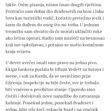
lakše. Osim pisanja, nisam imao drugih vještina.
Protraćio sam dobar dio dvadesetih na brzu i laku
lovu kao turistički vodič, koristio pretežno jezik i
šarm da dođem do onog što mi treba. U jednom
trenutku sam shvatio da ću morati uključiti ruke
ako želim opstati. Radio sam misleći na besmisao
koji me opkoljavao, i potajno se molio konačnom
kraju svijeta.
U devet uvečer imali smo pravo na jedno pivo.
Ekipa šankera poslala bi liftom Vedett za Suraya i
mene, i sok za Kurda, da se osvježimo prije
čišćenja. Inspekcije su bile česte, sve je trebalo
biti vraćeno u prvobitno stanje. Uporedo smo
čistili i dočekivali nove narudžbe do zatvaranja
kuhinje. Ponekad jednu, ponekad dvadeset i
jednu.
Idite više kući
, rekao bi Kurd i na zvučnik