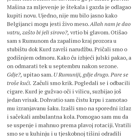
Mašina za mljevenje je štekala i gazda je odlagao
kupiti novu. Ujedno, nije mu bilo jasno kako
Belgijanci mogu jesti živo meso.
Allah nam je dao
vatru, zašto bi jeli sirovo?,
vrtio bi glavom. Otišao
sam s Rumunom da zapalimo kraj prozora u
stubištu dok Kurd završi narudžbu. Pričali smo o
godišnjem odmoru. Kako ću izbjeći julski pakao, a
on odmarati tek u septembru nakon sezone.
Gdje?,
upitao sam.
U Rumuniji, gdje drugo. Pare se
troše kući.
Začuli smo krik. Pogledali se i odbacili
cigare. Kurd je gužvao oči i vilicu, suzbijao još
jedan vrisak. Dohvatio sam čistu krpu i zamotao
mu izranjavanu šaku. Izašli smo na sporedni izlaz
i sačekali ambulantna kola. Pomogao sam mu da
se uspenje i mahnuo prema plavoj rotaciji. Vratili
smo se u kuhinju i u tjeskobnoj tišini odradili