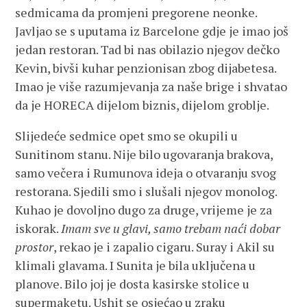
sedmicama da promjeni pregorene neonke.
Javljao se s uputama iz Barcelone gdje je imao još
jedan restoran. Tad bi nas obilazio njegov dečko
Kevin, bivši kuhar penzionisan zbog dijabetesa.
Imao je više razumjevanja za naše brige i shvatao
da je HORECA dijelom biznis, dijelom groblje.
Slijedeće sedmice opet smo se okupili u
Sunitinom stanu. Nije bilo ugovaranja brakova,
samo večera i Rumunova ideja o otvaranju svog
restorana. Sjedili smo i slušali njegov monolog.
Kuhao je dovoljno dugo za druge, vrijeme je za
iskorak.
Imam sve u glavi, samo trebam naći dobar
prostor
, rekao je i zapalio cigaru. Suray i Akil su
klimali glavama. I Sunita je bila uključena u
planove. Bilo joj je dosta kasirske stolice u
supermaketu. Ushit se osjećao u zraku