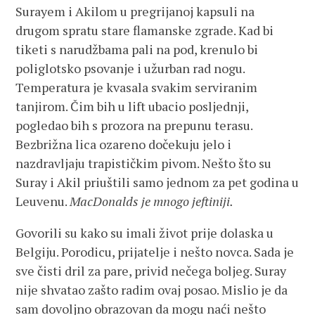
Surayem i Akilom u pregrijanoj kapsuli na
drugom spratu stare flamanske zgrade. Kad bi
tiketi s narudžbama pali na pod, krenulo bi
poliglotsko psovanje i užurban rad nogu.
Temperatura je kvasala svakim serviranim
tanjirom. Čim bih u lift ubacio posljednji,
pogledao bih s prozora na prepunu terasu.
Bezbrižna lica ozareno dočekuju jelo i
nazdravljaju trapističkim pivom. Nešto što su
Suray i Akil priuštili samo jednom za pet godina u
Leuvenu.
MacDonalds je mnogo jeftiniji.
Govorili su kako su imali život prije dolaska u
Belgiju. Porodicu, prijatelje i nešto novca. Sada je
sve čisti dril za pare, privid nečega boljeg. Suray
nije shvatao zašto radim ovaj posao. Mislio je da
sam dovoljno obrazovan da mogu naći nešto