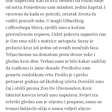
nije napuštala. Kao ni križ nemoći da vidim dalje
od sutra. Posjedovao sam mladost, jedini kapital. I
vjerovao da kada se potroši, ostatak života ću
voditi praznih ruku. U magli tilburškog
coffeeshopa Shiva, sjedili smo u kožom
presvučenom separeu. Ushit pokreta napustio nas
je čim smo sišli s matrice autoputa. Suray je
prolazio kroz još jednu od svojih mračnih faza.
Trljao burmu na domalom prstu desne ruke i
gledao kroz dim. Trebao nam je bilo kakav sadržaj
da izađemo iz jame dosade. Predložio sam
posjetu zoološkom vrtu. Prošlo je i preko
petnaest godina od školskog izleta. Dovršili smo
čaj i otišli prema Zoo De Oliemeulen. Kroz
labirint kaveza šetali smo napušeni. Svijet iza
rešetki gledao nas je nijemo i pospano, samo su
lemuri buljavih očiju u nama vidjeli uljeze.