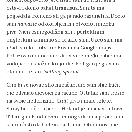
ostavi i donio paket tiramisua. Sunita me
pogledala ironično ali ga je rado razdijelila. Dobio
sam
namaste
od okupljenih i otvorio limenku
piva. Njen osmogodišnji sin s perfektnim
engleskim zanimao se odakle sam. Uzeo sam mu
iPad iz ruku i otvorio Bosnu na Google maps.
Pokazivao mu nadmorske visine među oblacima,
vodopade i snažne krajolike. Podigao je glavu iz
ekrana i rekao:
Nothing special.
Čim bi se novac slio na račun, dio sam slao kući,
dio odvajao djevojci za račune. Ostatak sam trošio
na svoje hedonizme.
Craft
pivo i male izlete.
Suray bi obično išao do Holandije u nabavku trave.
Tilburg ili Eindhoven. Jednog vikenda pošao sam
s njim čisto da budem na drumu. Otuđenost me