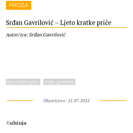
PROZA
 AUTORA
Srđan Gavrilović – Ljeto kratke priče
Autor/ica: Srđan Gavrilović
ljeto kratke price
srdan gavrilovic
Objavljeno: 21.07.2022
uhinja
K