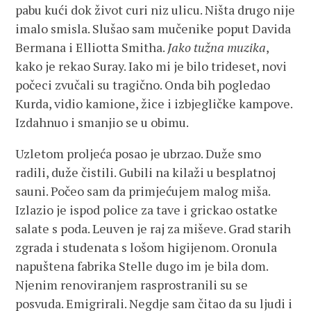
pabu kući dok život curi niz ulicu. Ništa drugo nije
imalo smisla. Slušao sam mučenike poput Davida
Bermana i Elliotta Smitha.
Jako tužna muzika
,
kako je rekao Suray. Iako mi je bilo trideset, novi
počeci zvučali su tragično. Onda bih pogledao
Kurda, vidio kamione, žice i izbjegličke kampove.
Izdahnuo i smanjio se u obimu.
Uzletom proljeća posao je ubrzao. Duže smo
radili, duže čistili. Gubili na kilaži u besplatnoj
sauni. Počeo sam da primjećujem malog miša.
Izlazio je ispod police za tave i grickao ostatke
salate s poda. Leuven je raj za miševe. Grad starih
zgrada i studenata s lošom higijenom. Oronula
napuštena fabrika Stelle dugo im je bila dom.
Njenim renoviranjem rasprostranili su se
posvuda. Emigrirali. Negdje sam čitao da su ljudi i