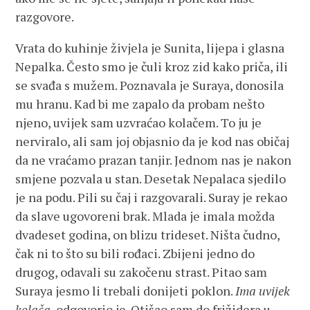
razgovore.
Vrata do kuhinje živjela je Sunita, lijepa i glasna
Nepalka. Često smo je čuli kroz zid kako priča, ili
se svađa s mužem. Poznavala je Suraya, donosila
mu hranu. Kad bi me zapalo da probam nešto
njeno, uvijek sam uzvraćao kolačem. To ju je
nerviralo, ali sam joj objasnio da je kod nas običaj
da ne vraćamo prazan tanjir. Jednom nas je nakon
smjene pozvala u stan. Desetak Nepalaca sjedilo
je na podu. Pili su čaj i razgovarali. Suray je rekao
da slave ugovoreni brak. Mlada je imala možda
dvadeset godina, on blizu trideset. Ništa čudno,
čak ni to što su bili rođaci. Zbijeni jedno do
drugog, odavali su zakočenu strast. Pitao sam
Suraya jesmo li trebali donijeti poklon.
Ima uvijek
kolača
, odgovorio je. Otišao sam do frižidera u