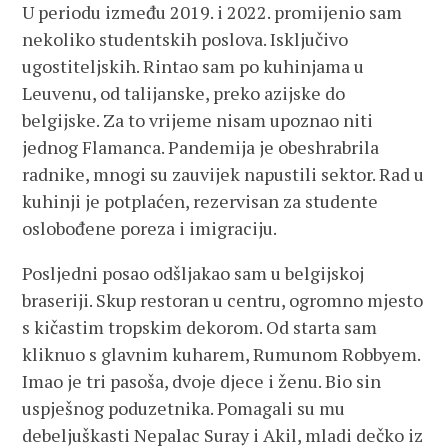
U periodu između 2019. i 2022. promijenio sam
nekoliko studentskih poslova. Isključivo
ugostiteljskih. Rintao sam po kuhinjama u
Leuvenu, od talijanske, preko azijske do
belgijske. Za to vrijeme nisam upoznao niti
jednog Flamanca. Pandemija je obeshrabrila
radnike, mnogi su zauvijek napustili sektor. Rad u
kuhinji je potplaćen, rezervisan za studente
oslobođene poreza i imigraciju.
Posljedni posao odšljakao sam u belgijskoj
braseriji. Skup restoran u centru, ogromno mjesto
s kičastim tropskim dekorom. Od starta sam
kliknuo s glavnim kuharem, Rumunom Robbyem.
Imao je tri pasoša, dvoje djece i ženu. Bio sin
uspješnog poduzetnika. Pomagali su mu
debeljuškasti Nepalac Suray i Akil, mladi dečko iz