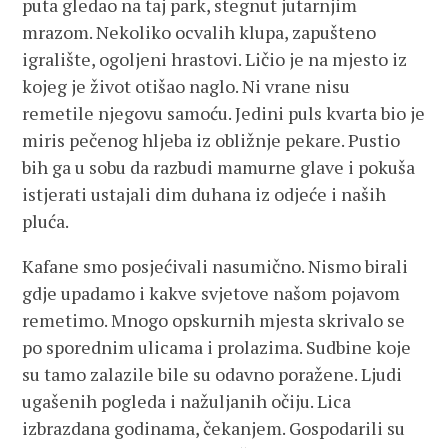
puta gledao na taj park, stegnut jutarnjim
mrazom. Nekoliko ocvalih klupa, zapušteno
igralište, ogoljeni hrastovi. Ličio je na mjesto iz
kojeg je život otišao naglo. Ni vrane nisu
remetile njegovu samoću. Jedini puls kvarta bio je
miris pečenog hljeba iz obližnje pekare. Pustio
bih ga u sobu da razbudi mamurne glave i pokuša
istjerati ustajali dim duhana iz odjeće i naših
pluća.
Kafane smo posjećivali nasumično. Nismo birali
gdje upadamo i kakve svjetove našom pojavom
remetimo. Mnogo opskurnih mjesta skrivalo se
po sporednim ulicama i prolazima. Sudbine koje
su tamo zalazile bile su odavno poražene. Ljudi
ugašenih pogleda i nažuljanih očiju. Lica
izbrazdana godinama, čekanjem. Gospodarili su