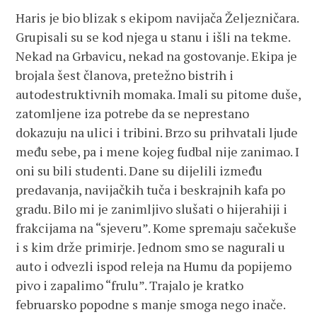
Haris je bio blizak s ekipom navijača Željezničara.
Grupisali su se kod njega u stanu i išli na tekme.
Nekad na Grbavicu, nekad na gostovanje. Ekipa je
brojala šest članova, pretežno bistrih i
autodestruktivnih momaka. Imali su pitome duše,
zatomljene iza potrebe da se neprestano
dokazuju na ulici i tribini. Brzo su prihvatali ljude
među sebe, pa i mene kojeg fudbal nije zanimao. I
oni su bili studenti. Dane su dijelili između
predavanja, navijačkih tuča i beskrajnih kafa po
gradu. Bilo mi je zanimljivo slušati o hijerahiji i
frakcijama na “sjeveru”. Kome spremaju sačekuše
i s kim drže primirje. Jednom smo se nagurali u
auto i odvezli ispod releja na Humu da popijemo
pivo i zapalimo “frulu”. Trajalo je kratko
februarsko popodne s manje smoga nego inače.