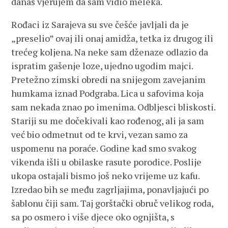
danas vjerujem da sam vidio meleka.
Rođaci iz Sarajeva su sve češće javljali da je
„preselio” ovaj ili onaj amidža, tetka iz drugog ili
trećeg koljena. Na neke sam dženaze odlazio da
ispratim gašenje loze, ujedno ugodim majci.
Pretežno zimski obredi na snijegom zavejanim
humkama iznad Podgraba. Lica u safovima koja
sam nekada znao po imenima. Odbljesci bliskosti.
Stariji su me dočekivali kao rođenog, ali ja sam
već bio odmetnut od te krvi, vezan samo za
uspomenu na poraće. Godine kad smo svakog
vikenda išli u obilaske rasute porodice. Poslije
ukopa ostajali bismo još neko vrijeme uz kafu.
Izredao bih se među zagrljajima, ponavljajući po
šablonu čiji sam. Taj gorštački obruč velikog roda,
sa po osmero i više djece oko ognjišta, s