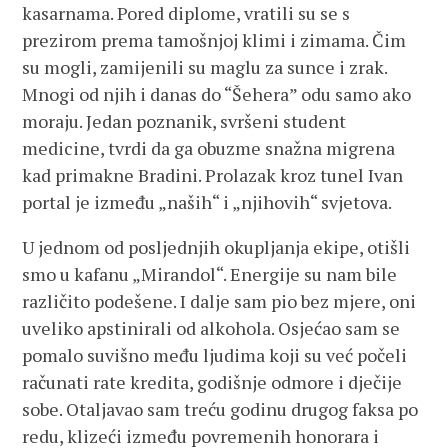
kasarnama. Pored diplome, vratili su se s
prezirom prema tamošnjoj klimi i zimama. Čim
su mogli, zamijenili su maglu za sunce i zrak.
Mnogi od njih i danas do “Šehera” odu samo ako
moraju. Jedan poznanik, svršeni student
medicine, tvrdi da ga obuzme snažna migrena
kad primakne Bradini. Prolazak kroz tunel Ivan
portal je između „naših“ i „njihovih“ svjetova.
U jednom od posljednjih okupljanja ekipe, otišli
smo u kafanu „Mirandol“. Energije su nam bile
različito podešene. I dalje sam pio bez mjere, oni
uveliko apstinirali od alkohola. Osjećao sam se
pomalo suvišno među ljudima koji su već počeli
računati rate kredita, godišnje odmore i dječije
sobe. Otaljavao sam treću godinu drugog faksa po
redu, klizeći između povremenih honorara i