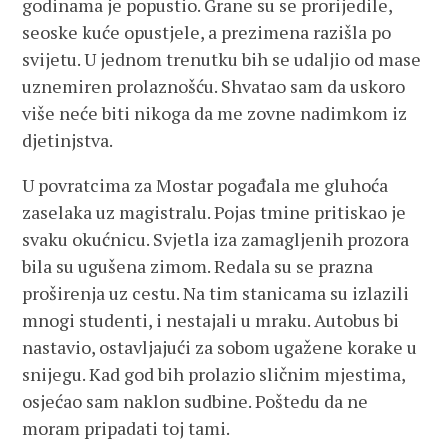
godinama je popustio. Grane su se prorijedile,
seoske kuće opustjele, a prezimena razišla po
svijetu. U jednom trenutku bih se udaljio od mase
uznemiren prolaznošću. Shvatao sam da uskoro
više neće biti nikoga da me zovne nadimkom iz
djetinjstva.
U povratcima za Mostar pogađala me gluhoća
zaselaka uz magistralu. Pojas tmine pritiskao je
svaku okućnicu. Svjetla iza zamagljenih prozora
bila su ugušena zimom. Redala su se prazna
proširenja uz cestu. Na tim stanicama su izlazili
mnogi studenti, i nestajali u mraku. Autobus bi
nastavio, ostavljajući za sobom ugažene korake u
snijegu. Kad god bih prolazio sličnim mjestima,
osjećao sam naklon sudbine. Poštedu da ne
moram pripadati toj tami.