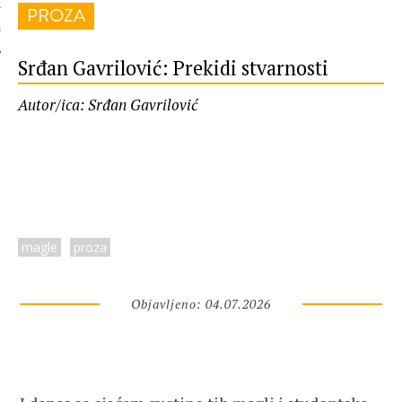
PROZA
 AUTORA
Srđan Gavrilović: Prekidi stvarnosti
Autor/ica: Srđan Gavrilović
magle
proza
Objavljeno: 04.07.2026