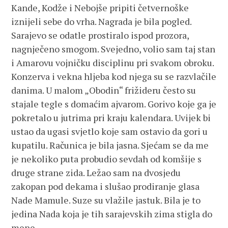
Kande, Kodže i Nebojše pripiti četvernoške
iznijeli sebe do vrha. Nagrada je bila pogled.
Sarajevo se odatle prostiralo ispod prozora,
nagnječeno smogom. Svejedno, volio sam taj stan
i Amarovu vojničku disciplinu pri svakom obroku.
Konzerva i vekna hljeba kod njega su se razvlačile
danima. U malom „Obodin“ frižideru često su
stajale tegle s domaćim ajvarom. Gorivo koje ga je
pokretalo u jutrima pri kraju kalendara. Uvijek bi
ustao da ugasi svjetlo koje sam ostavio da gori u
kupatilu. Računica je bila jasna. Sjećam se da me
je nekoliko puta probudio sevdah od komšije s
druge strane zida. Ležao sam na dvosjedu
zakopan pod dekama i slušao prodiranje glasa
Nade Mamule. Suze su vlažile jastuk. Bila je to
jedina Nada koja je tih sarajevskih zima stigla do
mene.