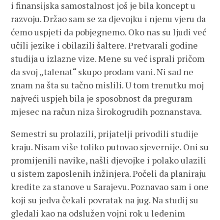
i finansijska samostalnost još je bila koncept u
razvoju. Držao sam se za djevojku i njenu vjeru da
ćemo uspjeti da pobjegnemo. Oko nas su ljudi već
učili jezike i obilazili šaltere. Pretvarali godine
studija u izlazne vize. Mene su već isprali pričom
da svoj „talenat“ skupo prodam vani. Ni sad ne
znam na šta su tačno mislili. U tom trenutku moj
najveći uspjeh bila je sposobnost da preguram
mjesec na račun niza širokogrudih poznanstava.
Semestri su prolazili, prijatelji privodili studije
kraju. Nisam više toliko putovao sjevernije. Oni su
promijenili navike, našli djevojke i polako ulazili
u sistem zaposlenih inžinjera. Počeli da planiraju
kredite za stanove u Sarajevu. Poznavao sam i one
koji su jedva čekali povratak na jug. Na studij su
gledali kao na odslužen vojni rok u ledenim