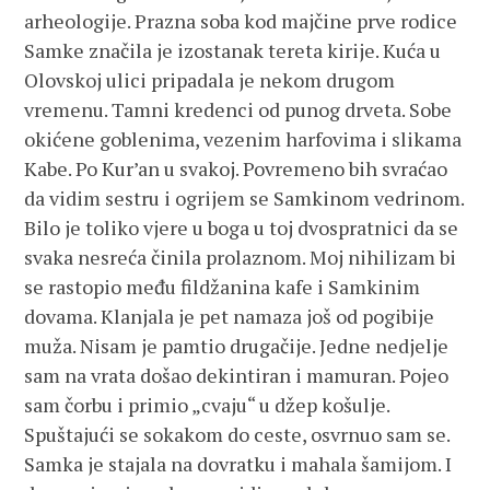
arheologije. Prazna soba kod majčine prve rodice
Samke značila je izostanak tereta kirije. Kuća u
Olovskoj ulici pripadala je nekom drugom
vremenu. Tamni kredenci od punog drveta. Sobe
okićene goblenima, vezenim harfovima i slikama
Kabe. Po Kur’an u svakoj. Povremeno bih svraćao
da vidim sestru i ogrijem se Samkinom vedrinom.
Bilo je toliko vjere u boga u toj dvospratnici da se
svaka nesreća činila prolaznom. Moj nihilizam bi
se rastopio među fildžanina kafe i Samkinim
dovama. Klanjala je pet namaza još od pogibije
muža. Nisam je pamtio drugačije. Jedne nedjelje
sam na vrata došao dekintiran i mamuran. Pojeo
sam čorbu i primio „cvaju“ u džep košulje.
Spuštajući se sokakom do ceste, osvrnuo sam se.
Samka je stajala na dovratku i mahala šamijom. I