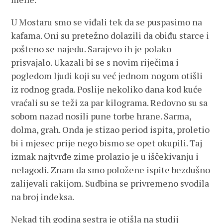
U Mostaru smo se viđali tek da se puspasimo na
kafama. Oni su pretežno dolazili da obiđu starce i
pošteno se najedu. Sarajevo ih je polako
prisvajalo. Ukazali bi se s novim riječima i
pogledom ljudi koji su već jednom nogom otišli
iz rodnog grada. Poslije nekoliko dana kod kuće
vraćali su se teži za par kilograma. Redovno su sa
sobom nazad nosili pune torbe hrane. Sarma,
dolma, grah. Onda je stizao period ispita, proletio
bi i mjesec prije nego bismo se opet okupili. Taj
izmak najtvrđe zime prolazio je u iščekivanju i
nelagodi. Znam da smo položene ispite bezdušno
zalijevali rakijom. Sudbina se privremeno svodila
na broj indeksa.
Nekad tih godina sestra je otišla na studij