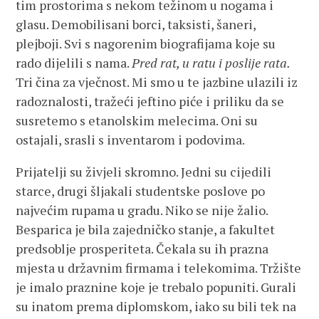
tim prostorima s nekom težinom u nogama i
glasu. Demobilisani borci, taksisti, šaneri,
plejboji. Svi s nagorenim biografijama koje su
rado dijelili s nama.
Pred rat, u ratu i poslije rata.
Tri čina za vječnost. Mi smo u te jazbine ulazili iz
radoznalosti, tražeći jeftino piće i priliku da se
susretemo s etanolskim melecima. Oni su
ostajali, srasli s inventarom i podovima.
Prijatelji su živjeli skromno. Jedni su cijedili
starce, drugi šljakali studentske poslove po
najvećim rupama u gradu. Niko se nije žalio.
Besparica je bila zajedničko stanje, a fakultet
predsoblje prosperiteta. Čekala su ih prazna
mjesta u državnim firmama i telekomima. Tržište
je imalo praznine koje je trebalo popuniti. Gurali
su inatom prema diplomskom, iako su bili tek na