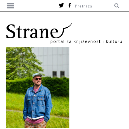
portal za književnost i kulturu
TIKA
ORI
T
SUM