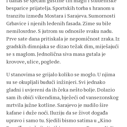
I danas se sjećam gustine tih magli i studentske
besparice prijatelja. Sportskih torba s hranom u
tranzitu između Mostara i Sarajeva. Sumornosti
Grbavice i njenih ledenih fasada. Zime su bile
nemilosrdne. S jutrom su odnosile svaku nadu.
Prve sate dana pritiskala je nepomičnost zraka. Iz
gradskih dimnjaka se dizao težak dim, miješajući
se s maglom. Jednolična siva masa gutala je
krovove, ulice, poglede.
U stanovima se grijalo koliko se moglo. U njima
su se okupljali budući inžinjeri. Svi jednako
gladni i uvjereni da ih čeka nešto bolje. Dolazio
sam ih obići vikendima, bježeći od vansezonskog
mrtvila južne kotline. Sarajevo je nudilo šire
kafane i duže noći. Iluziju da se život događa
upravo i samo tu. Sjedili bismo satima u „Kino