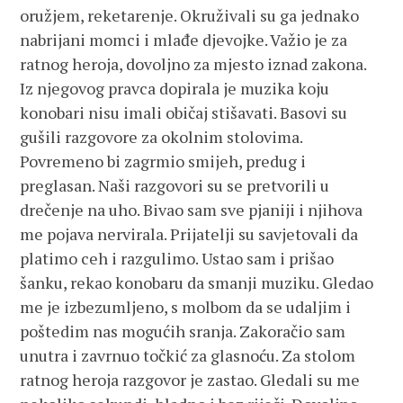
oružjem, reketarenje. Okruživali su ga jednako
nabrijani momci i mlađe djevojke. Važio je za
ratnog heroja, dovoljno za mjesto iznad zakona.
Iz njegovog pravca dopirala je muzika koju
konobari nisu imali običaj stišavati. Basovi su
gušili razgovore za okolnim stolovima.
Povremeno bi zagrmio smijeh, predug i
preglasan. Naši razgovori su se pretvorili u
drečenje na uho. Bivao sam sve pjaniji i njihova
me pojava nervirala. Prijatelji su savjetovali da
platimo ceh i razgulimo. Ustao sam i prišao
šanku, rekao konobaru da smanji muziku. Gledao
me je izbezumljeno, s molbom da se udaljim i
poštedim nas mogućih sranja. Zakoračio sam
unutra i zavrnuo točkić za glasnoću. Za stolom
ratnog heroja razgovor je zastao. Gledali su me