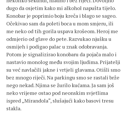
nekoliko sekundi, hladno i bez riječi. Dovoljno
dugo da osjetim kako mi alkohol napušta tijelo.
Konobar je poprimio boju kreča i blago se sageo.
Očekivao sam da poleti boca u mom smjeru, ili
me neko od tih gorila uspava krošeom. Heroj me
odmjerio od glave do pete. Razvukao njušku u
osmijeh i podigao palac u znak odobravanja.
Potom je signalizirao konobaru da pojača malo i
nastavio monolog među svojim ljudima. Prijatelji
su već navlačili jakne i vrtjeli glavama. Otišli smo
bez mnogo riječi. Na parkingu smo se rastali brže
nego nekad. Njima se žurilo kućama. Ja sam još
neko vrijeme ostao pod neonskim svjetlima
ispred „Mirandola“, slušajući kako basovi tresu
stakla.