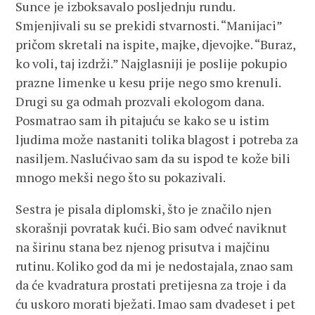
Sunce je izboksavalo posljednju rundu.
Smjenjivali su se prekidi stvarnosti. “Manijaci”
pričom skretali na ispite, majke, djevojke. “Buraz,
ko voli, taj izdrži.” Najglasniji je poslije pokupio
prazne limenke u kesu prije nego smo krenuli.
Drugi su ga odmah prozvali ekologom dana.
Posmatrao sam ih pitajuću se kako se u istim
ljudima može nastaniti tolika blagost i potreba za
nasiljem. Naslućivao sam da su ispod te kože bili
mnogo mekši nego što su pokazivali.
Sestra je pisala diplomski, što je značilo njen
skorašnji povratak kući. Bio sam odveć naviknut
na širinu stana bez njenog prisutva i majčinu
rutinu. Koliko god da mi je nedostajala, znao sam
da će kvadratura prostati pretijesna za troje i da
ću uskoro morati bježati. Imao sam dvadeset i pet