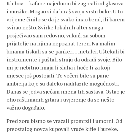
Klubovi i kafane najednom bi zagrcali od glasova
i muzike. Mogao si da biraš svoju vrstu buke. U to
vrijeme činilo se da je svako imao bend, ili barem
svirao nešto. Svirke lokalnih alter snaga
posjećivao sam redovno, vukući za sobom
prijatelje na njima nepoznat teren. Na malim
binama tiskali su se pankeri i metalci. Uštekali bi
instrumente i puštali struju da odradi svoje. Bilo
mi je nebitno imaju li sluha i hoće li za koji
mjesec još postojati. Te večeri bile su pune
ambicija koje su daleko nadilazile mogućnosti.
Danas se jedva sjećam imena tih sastava. Ostao je
eho raštimanih gitara i uvjerenje da se nešto
važno događalo.
Pred zoru bismo se vraćali promrzli i umorni. Od
preostalog novca kupovali vruće kifle i bureke.