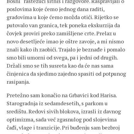
Bosni“ rastežući sitniš i razgovore. Raspravljali o
poslovima koje ćemo jednog dana raditi,
gradovima u koje ćemo možda otići. Rijetko se
putovalo van granica, tek poneka ekskurzija da
čovjek proviri preko zamišljene crte. Prelaz u
novo desetljeće imao je oštre zavoje, a mi nismo
znali kako ih zaobići. Trajalo je beznađe i pomalo
smo bili umorni od svega, pa i jedni od drugih.
Držali smo se tih susreta kao da će nas sama
činjenica da sjedimo zajedno spasiti od potpunog
rasipanja.
Pretežno sam konačio na Grbavici kod Harisa.
Starogradnja iz sedamdesetih, s parkom u
središtu. Redovi sivih blokova, izrasli iz davnog
optimizma, sada već zgasnulog pod slojevima
čađi, vlage i tranzicije. Pri buđenju sam bezbroj