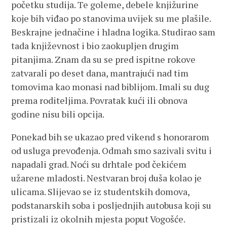
početku studija. Te goleme, debele knjižurine
koje bih viđao po stanovima uvijek su me plašile.
Beskrajne jednačine i hladna logika. Studirao sam
tada književnost i bio zaokupljen drugim
pitanjima. Znam da su se pred ispitne rokove
zatvarali po deset dana, mantrajući nad tim
tomovima kao monasi nad biblijom. Imali su dug
prema roditeljima. Povratak kući ili obnova
godine nisu bili opcija.
Ponekad bih se ukazao pred vikend s honorarom
od usluga prevođenja. Odmah smo sazivali svitu i
napadali grad. Noći su drhtale pod čekićem
užarene mladosti. Nestvaran broj duša kolao je
ulicama. Slijevao se iz studentskih domova,
podstanarskih soba i posljednjih autobusa koji su
pristizali iz okolnih mjesta poput Vogošće.