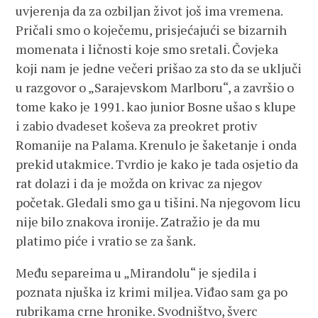
uvjerenja da za ozbiljan život još ima vremena.
Pričali smo o koječemu, prisjećajući se bizarnih
momenata i ličnosti koje smo sretali. Čovjeka
koji nam je jedne večeri prišao za sto da se uključi
u razgovor o „Sarajevskom Marlboru“, a završio o
tome kako je 1991. kao junior Bosne ušao s klupe
i zabio dvadeset koševa za preokret protiv
Romanije na Palama. Krenulo je šaketanje i onda
prekid utakmice. Tvrdio je kako je tada osjetio da
rat dolazi i da je možda on krivac za njegov
početak. Gledali smo ga u tišini. Na njegovom licu
nije bilo znakova ironije. Zatražio je da mu
platimo piće i vratio se za šank.
Među separeima u „Mirandolu“ je sjedila i
poznata njuška iz krimi miljea. Viđao sam ga po
rubrikama crne hronike. Svodništvo, šverc