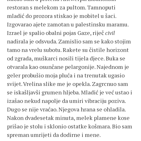
restoran s melekom za pultom. Tamnoputi
mladić do prozora stiskao je mobitel u šaci.
Izgovarao ajete zamotan u palestinsku maramu.
Izrael je spalio obalni pojas Gaze, riječ
civil
nadirala je odsvuda. Zamislio sam se kako stojim
tamo na vrelu subotu. Rakete su čistile horizont
od zgrada, muškarci nosili tijela djece. Buka se
otvarala kao osunčane pelargonije. Najednom je
geler probušio moja pluća i na trenutak ugasio
svijet. Vrelina slike me je opekla. Zagrcnuo sam
se iskašljavši grumen hljeba. Mladić je već ustao i
izašao nekud napolje da umiri vibraciju poziva.
Dugo se nije vraćao. Njegova hrana se ohladila.
Nakon dvadesetak minuta, melek plamene kose
prišao je stolu i sklonio ostatke košmara. Bio sam
spreman umrijeti da dodirne i mene.