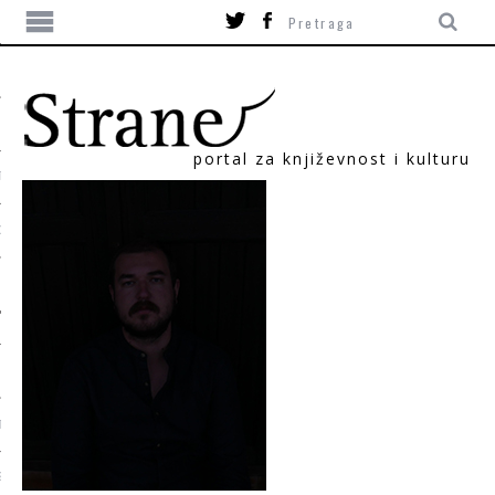
portal za književnost i kulturu
TIKA
ORI
T
SUM