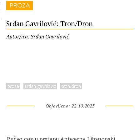
PROZA
 AUTORA
Srđan Gavrilović: Tron/Dron
Autor/ica: Srđan Gavrilović
proza
srdan gavrilovic
tron/dron
Objavljeno: 22.10.2023
Ručao sam u prstenu Antwerpa. Libanonski