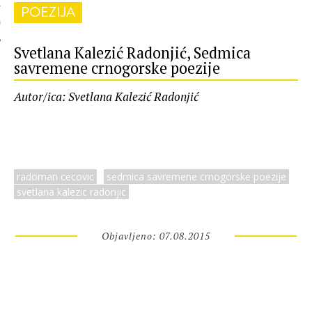
POEZIJA
 AUTORA
Svetlana Kalezić Radonjić, Sedmica
savremene crnogorske poezije
Autor/ica: Svetlana Kalezić Radonjić
radoman cecovic
sedmica savremene crnogorske poezije
svetlana kalezic radonjic
Objavljeno: 07.08.2015