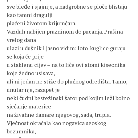
sve bleđe i sjajnije, a nadgrobne se ploče blistaju
kao tamni dragulji
plaćeni životom krijumčara.
Vazduh nabijen prazninom do pucanja. Prašina
vrelog dana
ulazi u dušnik i jasno vidim: loto-kuglice guraju
se koja će prije
u staklenu cijev – na to liče ovi atomi kiseonika
koje žedno usisava,
ali ni jedan ne stiže do plućnog odredišta. Tamo,
unutar nje, razapet je
neki čudni bestežinski šator pod kojim leži bolno
sjećanje materice
na živahne damare njegovog, sada, trupla.
Vječnost okraćala kao nogavica seoskog
bezumnika,