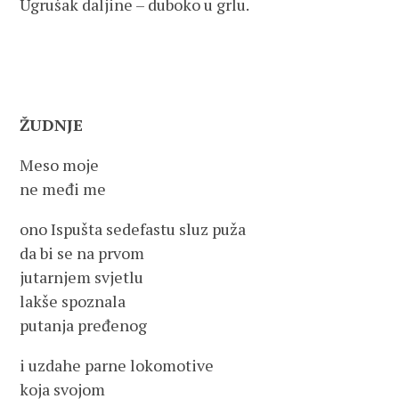
Ugrušak daljine – duboko u grlu.
ŽUDNJE
Meso moje
ne međi me
ono Ispušta sedefastu sluz puža
da bi se na prvom
jutarnjem svjetlu
lakše spoznala
putanja pređenog
i uzdahe parne lokomotive
koja svojom