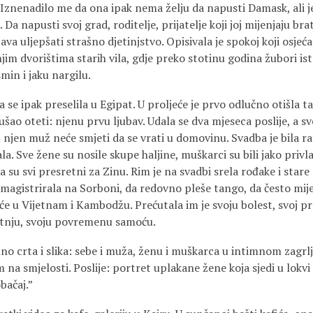
 Iznenadilo me da ona ipak nema želju da napusti Damask, ali je
 Da napusti svoj grad, roditelje, prijatelje koji joj mijenjaju bra
va uljepšati strašno djetinjstvo. Opisivala je spokoj koji osjeć
im dvorištima starih vila, gdje preko stotinu godina žubori is
smin i jaku nargilu.
a se ipak preselila u Egipat. U proljeće je prvo odlučno otišla
kušao oteti: njenu prvu ljubav. Udala se dva mjeseca poslije, a s
, njen muž neće smjeti da se vrati u domovinu. Svadba je bila ra
la. Sve žene su nosile skupe haljine, muškarci su bili jako priv
da su svi presretni za Zinu. Rim je na svadbi srela rođake i stare p
e magistrirala na Sorboni, da redovno pleše tango, da često mij
šće u Vijetnam i Kambodžu. Prećutala im je svoju bolest, svoj p
tnju, svoju povremenu samoću.
o crta i slika: sebe i muža, ženu i muškarca u intimnom zagrlj
im na smjelosti. Poslije: portret uplakane žene koja sjedi u lokvi
bačaj.”