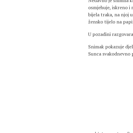
Nedavno je snimila kr
osmjehuje, iskreno i m
bijela traka, na njoj 
žensko tijelo na papi
U pozadini razgovara 
Snimak pokazuje djeli
Sunca svakodnevno po