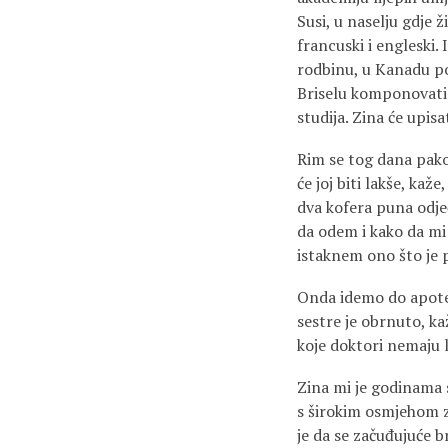
Susi, u naselju gdje ž
francuski i engleski. 
rodbinu, u Kanadu pos
Briselu komponovati m
studija. Zina će upis
Rim se tog dana pakov
će joj biti lakše, ka
dva kofera puna odjeć
da odem i kako da mi s
istaknem ono što je 
Onda idemo do apotek
sestre je obrnuto, k
koje doktori nemaju l
Zina mi je godinama sl
s širokim osmjehom za 
je da se začuđujuće b