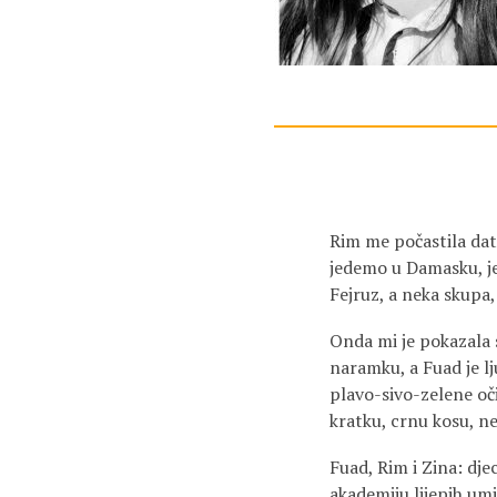
Rim me počastila datu
jedemo u Damasku, j
Fejruz, a neka skupa,
Onda mi je pokazala sl
naramku, a Fuad je lj
plavo-sivo-zelene oč
kratku, crnu kosu, ne 
Fuad, Rim i Zina: djec
akademiju lijepih umj