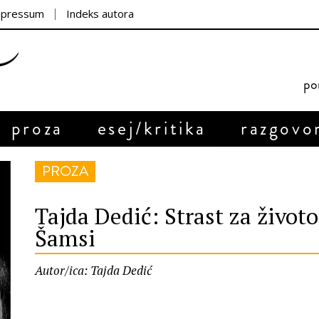
mpressum
Indeks autora
por
proza
esej/kritika
razgovo
PROZA
Tajda Dedić: Strast za život
Šamsi
Autor/ica: Tajda Dedić