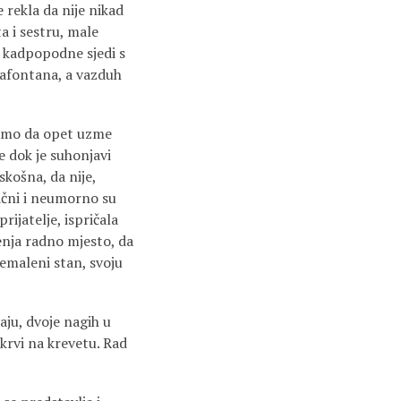
 rekla da nije nikad
ta i sestru, male
a kadpopodne sjedi s
tafontana, a vazduh
 tamo da opet uzme
ve dok je suhonjavi
skošna, da nije,
lačni i neumorno su
rijatelje, ispričala
enja radno mjesto, da
remaleni stan, svoju
aju, dvoje nagih u
 krvi na krevetu. Rad