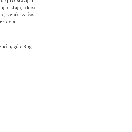
 se predstavlja i
j blistaju, u kosi
, sjenči i za čas:
crtanja.
zacija, gdje Bog