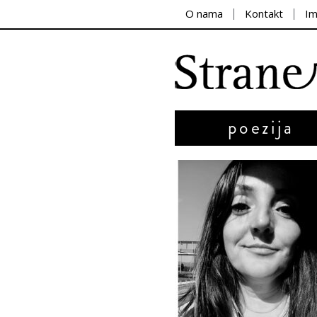
O nama
Kontakt
I
poezija