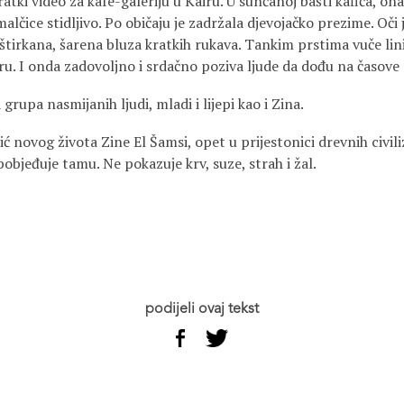
atki video za kafe-galeriju u Kairu. U sunčanoj bašti kafića, ona
alčice stidljivo. Po običaju je zadržala djevojačko prezime. Oči jo
uštirkana, šarena bluza kratkih rukava. Tankim prstima vuče linije
ru. I onda zadovoljno i srdačno poziva ljude da dođu na časove 
grupa nasmijanih ljudi, mladi i lijepi kao i Zina.
ć novog života Zine El Šamsi, opet u prijestonici drevnih civili
bjeđuje tamu. Ne pokazuje krv, suze, strah i žal.
podijeli ovaj tekst