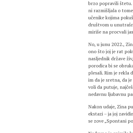
brzo popravili štetu.
ni razmišljala o tome.
učenike kojima pokuša
društvom u unutrašnj
miriše na procvali ja
No, u junu 2022., Zin
ono što joj je rat po
nasljednik države živ
porodica bi se obruka
plesali. Rim je rekla 
im da je sretna, da j
voli da putuje, najče
nedavnu ljubavnu pa
Nakon udaje, Zina pun
ekstazi – ja joj zavid
se zove „Spontani po