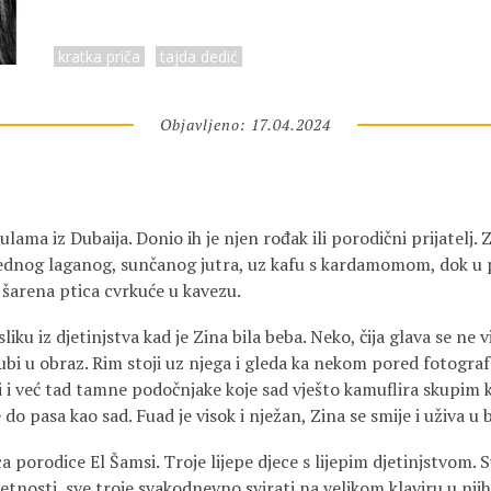
kratka priča
tajda dedić
Objavljeno: 17.04.2024
lama iz Dubaija. Donio ih je njen rođak ili porodični prijatelj. 
ednog laganog, sunčanog jutra, uz kafu s kardamomom, dok u 
 šarena ptica cvrkuće u kavezu.
iku iz djetinjstva kad je Zina bila beba. Neko, čija glava se ne vi
ubi u obraz. Rim stoji uz njega i gleda ka nekom pored fotograf
i i već tad tamne podočnjake koje sad vješto kamuflira skupim
do pasa kao sad. Fuad je visok i nježan, Zina se smije i uživa u 
a porodice El Šamsi. Troje lijepe djece s lijepim djetinjstvom. S
etnosti, sve troje svakodnevno svirati na velikom klaviru u nj