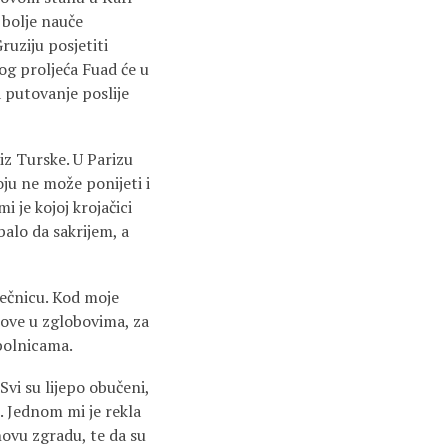
o bolje nauče
ruziju posjetiti
og proljeća Fuad će u
a putovanje poslije
iz Turske. U Parizu
oju ne može ponijeti i
 je kojoj krojačici
balo da sakrijem, a
sečnicu. Kod moje
love u zglobovima, za
 bolnicama.
Svi su lijepo obučeni,
e. Jednom mi je rekla
hovu zgradu, te da su