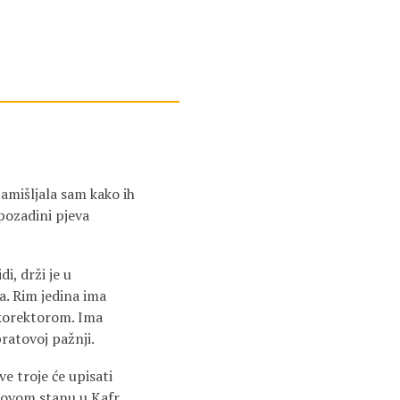
Zamišljala sam kako ih
pozadini pjeva
di, drži je u
a. Rim jedina ima
 korektorom. Ima
bratovoj pažnji.
ve troje će upisati
ihovom stanu u Kafr