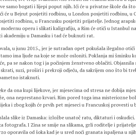
ive samo bogati i lijepi poput njih. Ići će u privatne škole da št
Ići će u Bejrut posjetiti rodbinu, u London posjetiti rodbinu, u G
jetiti rodbinu, u Francusku posjetiti prijatelje. Jednog arapsk
odernu operu i slikati kaligrafiju, a Rim će otići u Istanbul n
ati akademiju u Damasku i tad će buknuti rat.
ala, u junu 2015., jer je sutradan opet pokušala ilegalno otići 
že, tamo ima ljude na koje se može osloniti. Poklanja mi šminku k
e, pa se nakon tog i ja počinjem ženstveno oblačiti. Objasnila mi
krati, suzi, proširi i prekroji odjeću, da sakrijem ono što bi tre
pametno istaknuti.
e da ona kupi lijekove, jer mjesecima od stresa ne dobija mje
aže, ona neprestano krvari. Rim pored toga ima misteriozne bo
ijeka i zbog kojih će prvih pet mjeseci u Francuskoj provesti u
ala slike iz Damaska: izložbe unatoč ratu, diktaturi i oskudici. 
fotografa. I Zina se smije na slikama, grli roditelje i prijatelj
rzo oporavila od šoka kad je u sred noći granata ispaljena u nji