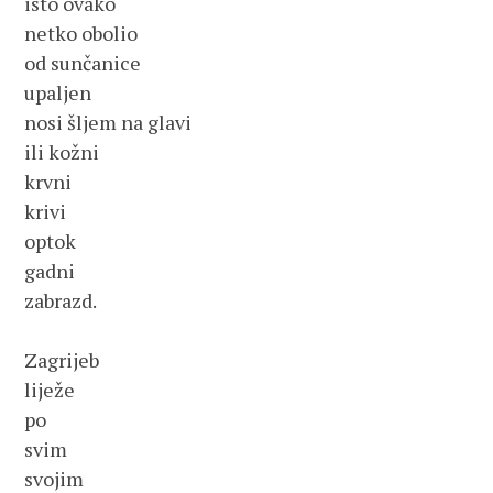
isto ovako
netko obolio
od sunčanice
upaljen
nosi šljem na glavi
ili kožni
krvni 
krivi
optok
gadni
zabrazd.
Zagrijeb 
liježe
po
svim
svojim