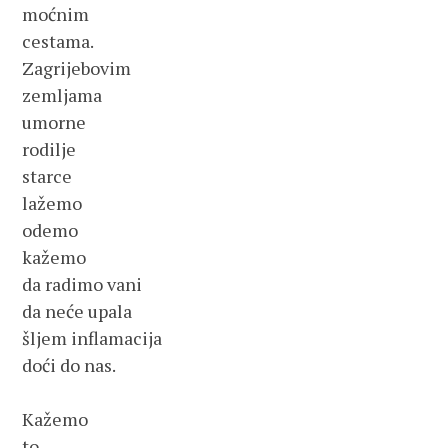
moćnim
cestama.
Zagrijebovim
zemljama
umorne
rodilje
starce
lažemo
odemo
kažemo
da radimo vani 
da neće upala
šljem inflamacija
doći do nas.
Kažemo
to