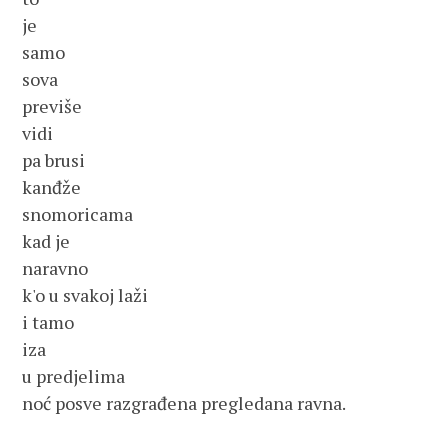
je 
samo 
sova
previše
vidi
pa brusi
kanđže
snomoricama
kad je
naravno
k'o u svakoj laži
i tamo
iza
u predjelima 
noć posve razgrađena pregledana ravna.