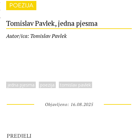
POEZIJA
 AUTORA
Tomislav Pavlek, jedna pjesma
Autor/ica: Tomislav Pavlek
jedna pjesma
poezija
tomislav pavlek
Objavljeno: 16.08.2025
PREDJELI