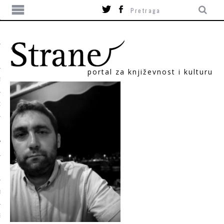
portal za književnost i kulturu
TIKA
ORI
T
SUM