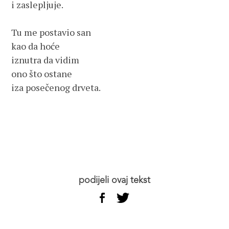
i zaslepljuje.
Tu me postavio san
kao da hoće
iznutra da vidim
ono što ostane
iza posečenog drveta.
podijeli ovaj tekst