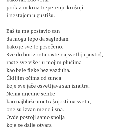
prolazim kroz treperenje krošnji
i nestajem u gustišu. 
Baš tu me postavio san
da mogu lepo da sagledam 
kako je sve to posečeno.
Sve do horizonta raste najsvetlija pustoš,
raste sve više i u mojim plućima
kao bele fleke bez vazduha. 
Čkiljim očima od sunca
koje sve jače osvetljava san iznutra. 
Nema nijedne senke
kao najblaže unutrašnjosti na svetu,
one su izvan mene i sna. 
Ovde postoji samo spolja
koje se dalje otvara