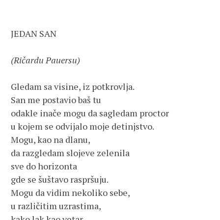
JEDAN SAN
(Ričardu Pauersu)
Gledam sa visine, iz potkrovlja.
San me postavio baš tu
odakle inače mogu da sagledam proctor
u kojem se odvijalo moje detinjstvo. 
Mogu, kao na dlanu,
da razgledam slojeve zelenila
sve do horizonta
gde se šuštavo raspršuju.
Mogu da vidim nekoliko sebe,
u različitim uzrastima,
kako lak kao vetar