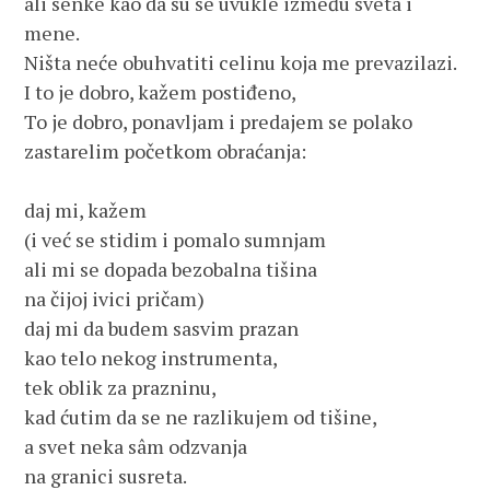
ali senke kao da su se uvukle između sveta i 
mene.
Ništa neće obuhvatiti celinu koja me prevazilazi.
I to je dobro, kažem postiđeno,
To je dobro, ponavljam i predajem se polako
zastarelim početkom obraćanja:
daj mi, kažem
(i već se stidim i pomalo sumnjam
ali mi se dopada bezobalna tišina
na čijoj ivici pričam)
daj mi da budem sasvim prazan
kao telo nekog instrumenta,
tek oblik za prazninu,
kad ćutim da se ne razlikujem od tišine,
a svet neka sâm odzvanja
na granici susreta.