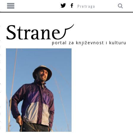
portal za književnost i kulturu
TIKA
ORI
T
SUM