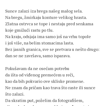
Sunce zalazi iza brega našeg malog sela.
Na bregu, žmirkaju konture velikog hrasta.
Zlatna ostrvca se tope i nestaju pred senkama
koje gmižući rastu po tlu.
Na kraju, odsjaja ima samo još na vrhu topole
i još više, na belim stomacima lasta.
Bez jasnih granica, sve se pretvara u nešto drugo:
dan se ne završava, samo isparava.
Pokušavam da ne osećam potrebu
da išta od viđenog premećem u reči,
kao da bih pokvario ove skliske promene.
Ne znam da pričam kao trava što raste ili sunce 
što zalazi.
Da skratim put, poželim da fotografišem,