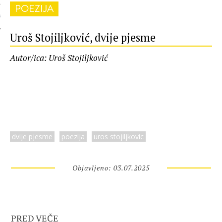
POEZIJA
 AUTORA
Uroš Stojiljković, dvije pjesme
Autor/ica: Uroš Stojiljković
dvije pjesme
poezija
uros stojiljkovic
Objavljeno: 03.07.2025
PRED VEČE