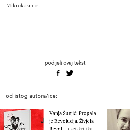
Mikrokosmos.
podijeli ovaj tekst
od istog autora/ice:
Vanja Šunjić: Propala
je Revolucija. Živjela
Revol...,
esej-kritika