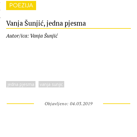
POEZIJA
 AUTORA
Vanja Šunjić, jedna pjesma
Autor/ica: Vanja Šunjić
jedna pjesma
vanja sunjic
Objavljeno: 04.03.2019