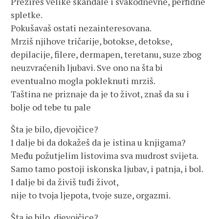
Prezireš velike skandale i svakodnevne, perfidne
spletke.
Pokušavaš ostati nezainteresovana.
Mrziš njihove tričarije, botokse, detokse,
depilacije, filere, dermapen, teretanu, suze zbog
neuzvraćenih ljubavi. Sve ono na šta bi
eventualno mogla pokleknuti mrziš.
Taština ne priznaje da je to život, znaš da su i
bolje od tebe tu pale
Šta je bilo, djevojčice?
I dalje bi da dokažeš da je istina u knjigama?
Među požutjelim listovima sva mudrost svijeta.
Samo tamo postoji iskonska ljubav, i patnja, i bol.
I dalje bi da živiš tuđi život,
nije to tvoja ljepota, tvoje suze, orgazmi.
Šta je bilo, djevojčice?