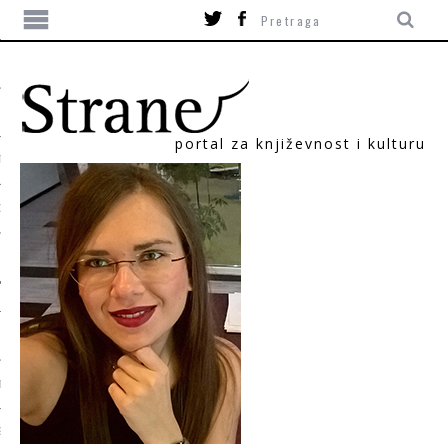
portal za književnost i kulturu
TIKA
ORI
T
SUM