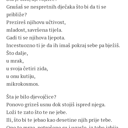
Gnušaš se nespretnih dječaka što bi da ti se
približe?
Prezireš njihovu učtivost,
mladost, savršena tijela.
Gadi ti se njihova ljepota.
Incestuozno ti je da ih imaš pokraj sebe pa bježiš.
Što dalje,
u mrak,
u svoja četiri zida,
u onu kutiju,
mikrokosmos.
Šta je bilo djevojčice?
Ponovo grizeš usnu dok stojiš ispred njega.
Loži te zato što te ne jebe.
Ili, što bi te jebao kao desetine njih prije tebe.
One te mrze, potrošene su i ugasle, iz tebe izbija