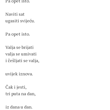
Pa opet isto.

Naviti sat

ugasiti svijeću.

Pa opet isto.

Valja se brijati

valja se umivati

i češljati se valja,

uvijek iznova.

Čak i jesti,

tri puta na dan,

iz dana u dan.
