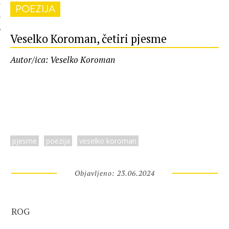
POEZIJA
 AUTORA
Veselko Koroman, četiri pjesme
Autor/ica: Veselko Koroman
pjesme
poezija
veselko koroman
Objavljeno: 23.06.2024
ROG
