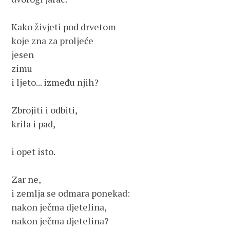
Kako živjeti pod drvetom

koje zna za proljeće

jesen

zimu

i ljeto... između njih?

Zbrojiti i odbiti,

krila i pad,

i opet isto.

Zar ne,

i zemlja se odmara ponekad:

nakon ječma djetelina,

nakon ječma djetelina?
