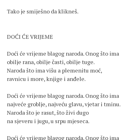
Tako je smiješno da klikneš.

DOĆI ĆE VRIJEME

Doći će vrijeme blagog naroda. Onog što ima 

obilje rana, obilje časti, obilje tuge.

Naroda što ima višu a plemenitu moć,

ravnicu i more, knjige i anđele.

Doći će vrijeme blagog naroda. Onog što ima 

najveće groblje, najveću glavu, vjetar i tminu.

Naroda što je rasut, što živi dugo

na sjeveru i jugu, u srpu mjeseca.

Doći će vrijeme blagog naroda. Onog što ima
