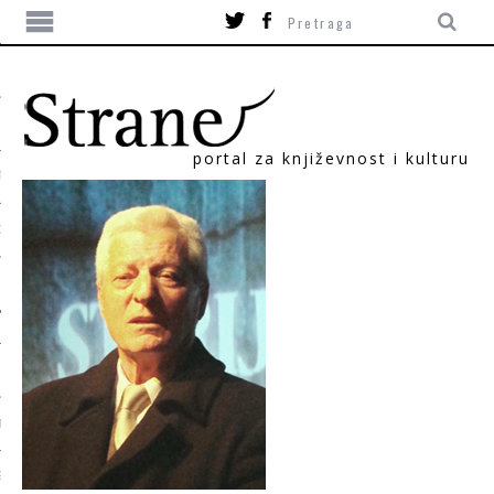
portal za književnost i kulturu
TIKA
ORI
T
SUM