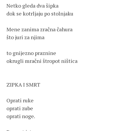
Netko gleda dva šipka

dok se kotrljaju po stolnjaku

Mene zanima zračna čahura

što juri za njima

to gnijezno praznine

okrugli mračni štropot ništica

ZIPKA I SMRT

Oprati ruke

oprati zube

oprati noge.
