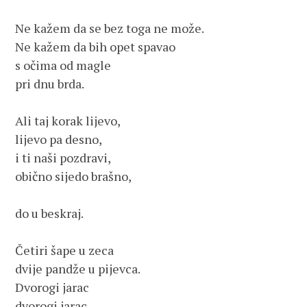
Ne kažem da se bez toga ne može.

Ne kažem da bih opet spavao

s očima od magle

pri dnu brda.

Ali taj korak lijevo,

lijevo pa desno,

i ti naši pozdravi,

obično sijedo brašno,

do u beskraj.

Četiri šape u zeca

dvije pandže u pijevca.

Dvorogi jarac

dvorogi jarac.
