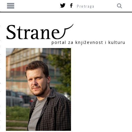
portal za književnost i kulturu
TIKA
ORI
T
SUM