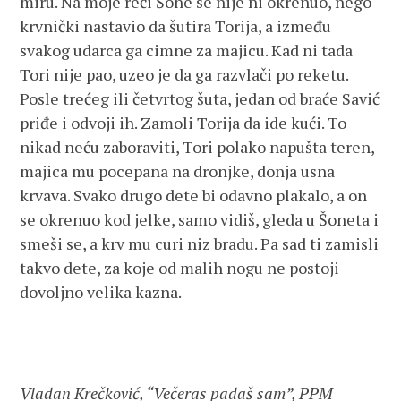
miru. Na moje reči Šone se nije ni okrenuo, nego
krvnički nastavio da šutira Torija, a između
svakog udarca ga cimne za majicu. Kad ni tada
Tori nije pao, uzeo je da ga razvlači po reketu.
Posle trećeg ili četvrtog šuta, jedan od braće Savić
priđe i odvoji ih. Zamoli Torija da ide kući. To
nikad neću zaboraviti, Tori polako napušta teren,
majica mu pocepana na dronjke, donja usna
krvava. Svako drugo dete bi odavno plakalo, a on
se okrenuo kod jelke, samo vidiš, gleda u Šoneta i
smeši se, a krv mu curi niz bradu. Pa sad ti zamisli
takvo dete, za koje od malih nogu ne postoji
dovoljno velika kazna.
Vladan Krečković, “Večeras padaš sam”, PPM