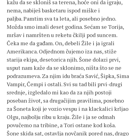
kažu da se skloniš sa terena, hoće oni da igraju,
nema, nabiješ basketaru ispod miške i
paljba. Pamtim sva ta leta, ali posebno jedno.
Možda smo imali deset godina. Sećam se Torija,
mršav i namršten u reketu čkilji pod suncem.
Čeka me da gađam. On, debeli Žile i ja igrali
Amerikanca. Odjednom čujemo iza nas, stiže
starija ekipa, desetorica njih. Šone dolazi prvi,
usput nam kaže da se sklonimo, ništa što se ne
podrazumeva. Za njim idu braća Savić, Šipka, Sima
Vampir, Čempi i ostali. Svi su tad bili prvi-drugi
srednje, izgledalo mi kao da za njih postoji
poseban život, sa drugačijim pravilima, posebno
za Šoneta koji je vozio vespu i na klackalici krljao
Olgu, najbolju ribu u kraju. Žile i ja se odmah
povučemo na tribine, a Tori ostane kod koša.
Šone skida sat, ostavlja novčanik pored nas, drago