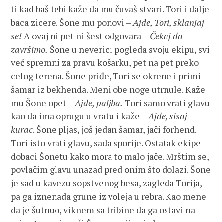
ti kad baš tebi kaže da mu čuvaš stvari. Tori i dalje
baca zicere. Šone mu ponovi –
Ajde, Tori, sklanjaj
se!
A ovaj ni pet ni šest odgovara –
Čekaj da
završimo.
Šone u neverici pogleda svoju ekipu, svi
već spremni za pravu košarku, pet na pet preko
celog terena. Šone priđe, Tori se okrene i primi
šamar iz bekhenda. Meni obe noge utrnule. Kaže
mu Šone opet –
Ajde, paljba.
Tori samo vrati glavu
kao da ima oprugu u vratu i kaže –
Ajde, sisaj
kurac
. Šone pljas, još jedan šamar, jači forhend.
Tori isto vrati glavu, sada sporije. Ostatak ekipe
dobaci Šonetu kako mora to malo jače. Mrštim se,
povlačim glavu unazad pred onim što dolazi. Šone
je sad u kavezu sopstvenog besa, zagleda Torija,
pa ga iznenada grune iz voleja u rebra. Kao mene
da je šutnuo, viknem sa tribine da ga ostavi na