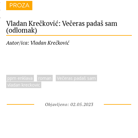
PROZA
 AUTORA
Vladan Krečković: Večeras padaš sam
(odlomak)
Autor/ica: Vladan Krečković
ppm enklava
roman
Večeras padaš sam
vladan kreckovic
Objavljeno: 02.05.2023