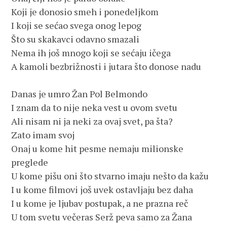
Koji je donosio smeh i ponedeljkom 

I koji se sećao svega onog lepog 

Što su skakavci odavno smazali

Nema ih još mnogo koji se sećaju ičega

A kamoli bezbrižnosti i jutara što donose nadu

Danas je umro Žan Pol Belmondo

I znam da to nije neka vest u ovom svetu 

Ali nisam ni ja neki za ovaj svet, pa šta?

Zato imam svoj

Onaj u kome hit pesme nemaju milionske 
preglede

U kome pišu oni što stvarno imaju nešto da kažu

I u kome filmovi još uvek ostavljaju bez daha 

I u kome je ljubav postupak, a ne prazna reč 

U tom svetu večeras Serž peva samo za Žana 
