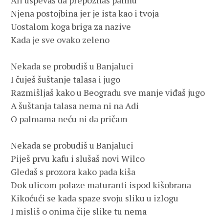
Ali uspevaš da prepoznaš palmu

Njena postojbina jer je ista kao i tvoja

Uostalom koga briga za nazive

Kada je sve ovako zeleno

Nekada se probudiš u Banjaluci

I čuješ šuštanje talasa i jugo

Razmišljaš kako u Beogradu sve manje viđaš jugo

A šuštanja talasa nema ni na Adi

O palmama neću ni da pričam

Nekada se probudiš u Banjaluci

Piješ prvu kafu i slušaš novi Wilco

Gledaš s prozora kako pada kiša

Dok ulicom polaze maturanti ispod kišobrana

Kikoćući se kada spaze svoju sliku u izlogu

I misliš o onima čije slike tu nema
