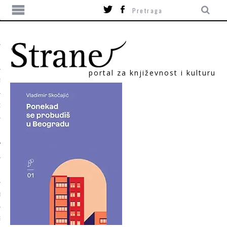
portal za književnost i kulturu
TIKA
ORI
T
SUM