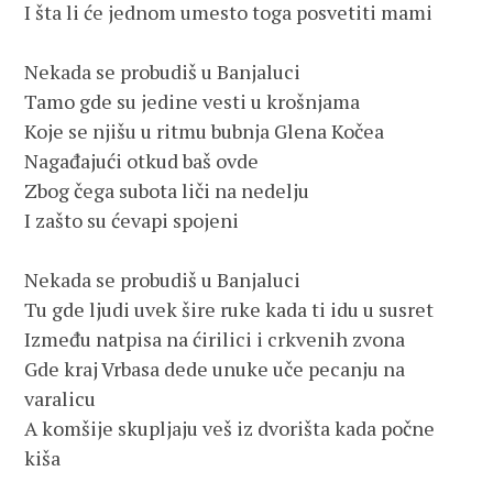
I šta li će jednom umesto toga posvetiti mami

Nekada se probudiš u Banjaluci

Tamo gde su jedine vesti u krošnjama

Koje se njišu u ritmu bubnja Glena Kočea

Nagađajući otkud baš ovde

Zbog čega subota liči na nedelju

I zašto su ćevapi spojeni

Nekada se probudiš u Banjaluci

Tu gde ljudi uvek šire ruke kada ti idu u susret

Između natpisa na ćirilici i crkvenih zvona

Gde kraj Vrbasa dede unuke uče pecanju na 
varalicu

A komšije skupljaju veš iz dvorišta kada počne 
kiša
