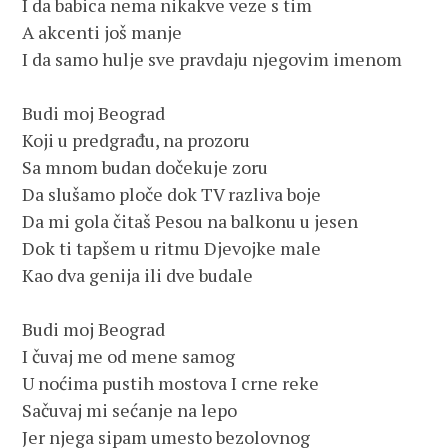
I da babica nema nikakve veze s tim

A akcenti još manje

I da samo hulje sve pravdaju njegovim imenom

Budi moj Beograd

Koji u predgrađu, na prozoru

Sa mnom budan dočekuje zoru

Da slušamo ploče dok TV razliva boje

Da mi gola čitaš Pesou na balkonu u jesen 

Dok ti tapšem u ritmu Djevojke male

Kao dva genija ili dve budale

Budi moj Beograd

I čuvaj me od mene samog

U noćima pustih mostova I crne reke

Sačuvaj mi sećanje na lepo

Jer njega sipam umesto bezolovnog
