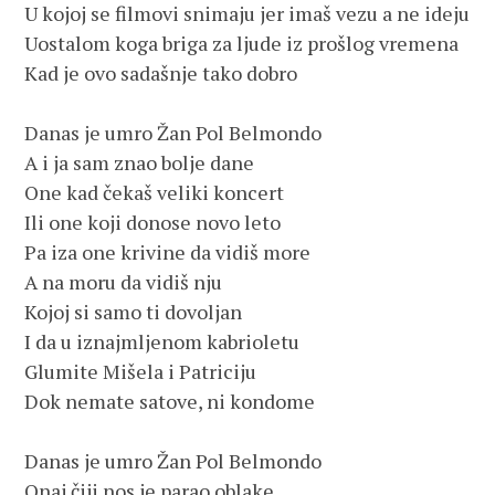
U kojoj se filmovi snimaju jer imaš vezu a ne ideju 

Uostalom koga briga za ljude iz prošlog vremena 

Kad je ovo sadašnje tako dobro

Danas je umro Žan Pol Belmondo 

A i ja sam znao bolje dane 

One kad čekaš veliki koncert 

Ili one koji donose novo leto

Pa iza one krivine da vidiš more 

A na moru da vidiš nju

Kojoj si samo ti dovoljan

I da u iznajmljenom kabrioletu

Glumite Mišela i Patriciju

Dok nemate satove, ni kondome 

Danas je umro Žan Pol Belmondo 

Onaj čiji nos je parao oblake 
