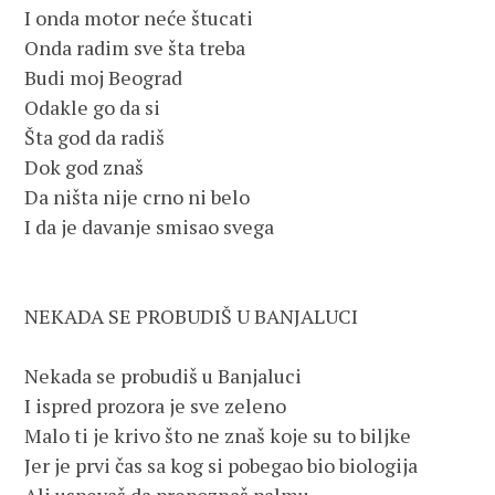
I onda motor neće štucati

Onda radim sve šta treba

Budi moj Beograd

Odakle go da si

Šta god da radiš

Dok god znaš

Da ništa nije crno ni belo

I da je davanje smisao svega

NEKADA SE PROBUDIŠ U BANJALUCI

Nekada se probudiš u Banjaluci

I ispred prozora je sve zeleno

Malo ti je krivo što ne znaš koje su to biljke

Jer je prvi čas sa kog si pobegao bio biologija
