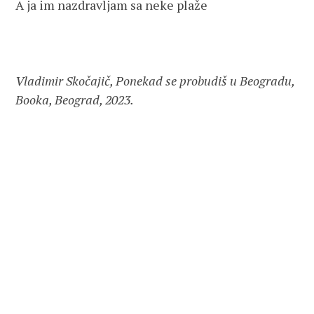
A ja im nazdravljam sa neke plaže

Vladimir Skočajič, Ponekad se probudiš u Beogradu, 
Booka, Beograd, 2023.