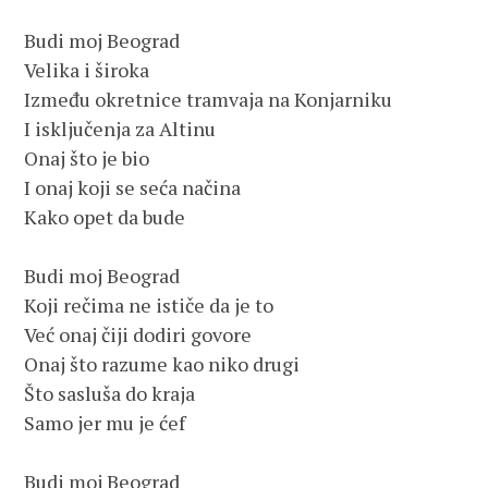
Budi moj Beograd

Velika i široka

Između okretnice tramvaja na Konjarniku

I isključenja za Altinu

Onaj što je bio

I onaj koji se seća načina

Kako opet da bude

Budi moj Beograd

Koji rečima ne ističe da je to

Već onaj čiji dodiri govore

Onaj što razume kao niko drugi

Što sasluša do kraja

Samo jer mu je ćef

Budi moj Beograd
