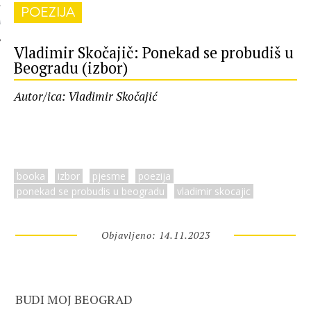
POEZIJA
 AUTORA
Vladimir Skočajič: Ponekad se probudiš u
Beogradu (izbor)
Autor/ica: Vladimir Skočajić
booka
izbor
pjesme
poezija
ponekad se probudis u beogradu
vladimir skocajic
Objavljeno: 14.11.2023
BUDI MOJ BEOGRAD
