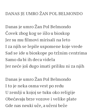
DANAS JE UMRO ŽAN POL BELMONDO

Danas je umro Žan Pol Belmondo 

Čovek zbog kog se išlo u bioskop

Jer su mu filmovi mirisali na leto

I za njih se lepile uspomene koje vrede 

Sad se ide u bioskope po tržnim centrima 

Samo da bi ih deca videla

Jer neće još dugo imati priliku ni za njih

Danas je umro Žan Pol Belmondo 

I to je neka osma vest po redu

U zemlji u kojoj se tuku oko religije 

Obećavaju brze vozove i velike plate

Gde nas neuki uče, a učeni beže
