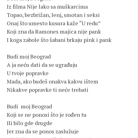
Iz filma Nije lako sa muškarcima

Topao, bezbrižan, lenj, smotan i seksi

Onaj što umesto kusura kaže “U redu”

Koji zna da Ramones majica nije pank

I koga zabole što šabani brkaju pink i pank

Budi moj Beograd

A ja neću dati da se ugrađuju

U tvoje popravke

Mada, ako budeš onakva kakvu ištem 

Nikakve popravke ti neće trebati

Budi  moj Beograd

Koji se ne ponosi što je rođen tu

Ili bilo gde drugde

Jer zna da se ponos zaslužuje
