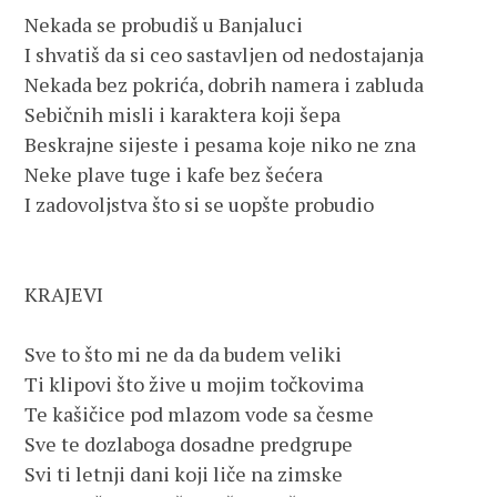
Nekada se probudiš u Banjaluci

I shvatiš da si ceo sastavljen od nedostajanja 

Nekada bez pokrića, dobrih namera i zabluda

Sebičnih misli i karaktera koji šepa

Beskrajne sijeste i pesama koje niko ne zna

Neke plave tuge i kafe bez šećera 

I zadovoljstva što si se uopšte probudio

KRAJEVI

Sve to što mi ne da da budem veliki 

Ti klipovi što žive u mojim točkovima

Te kašičice pod mlazom vode sa česme

Sve te dozlaboga dosadne predgrupe

Svi ti letnji dani koji liče na zimske
