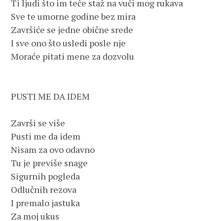
Ti ljudi što im teče staž na vuči mog rukava

Sve te umorne godine bez mira

Završiće se jedne obične srede

I sve ono što usledi posle nje

Moraće pitati mene za dozvolu

PUSTI ME DA IDEM

Završi se više

Pusti me da idem

Nisam za ovo odavno

Tu je previše snage

Sigurnih pogleda

Odlučnih rezova

I premalo jastuka

Za moj ukus
