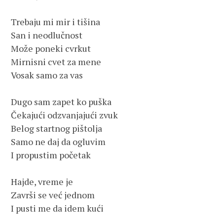
Trebaju mi mir i tišina

San i neodlučnost 

Može poneki cvrkut

Mirnisni cvet za mene

Vosak samo za vas

Dugo sam zapet ko puška

Čekajući odzvanjajući zvuk

Belog startnog pištolja

Samo ne daj da ogluvim

I propustim početak

Hajde, vreme je

Završi se već jednom

I pusti me da idem kući
