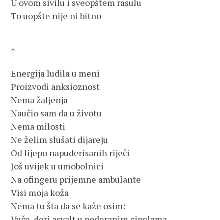
U ovom sivilu i sveopštem rasulu
To uopšte nije ni bitno
*
Energija ludila u meni
Proizvodi anksioznost
Nema žaljenja
Naučio sam da u životu
Nema milosti
Ne želim slušati dijareju
Od lijepo napuderisanih riječi
Još uvijek u umobolnici
Na ofingeru prijemne ambulante
Visi moja koža
Nema tu šta da se kaže osim:
Vuče, deri asvalt u poderanim cipelama