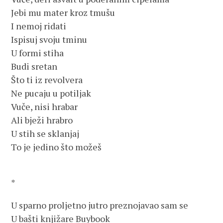
Jebi mu mater kroz tmušu
I nemoj ridati
Ispisuj svoju tminu
U formi stiha
Budi sretan
Što ti iz revolvera
Ne pucaju u potiljak
Vuče, nisi hrabar
Ali bježi hrabro
U stih se sklanjaj
To je jedino što možeš
*
U sparno proljetno jutro preznojavao sam se
U bašti knjižare Buybook