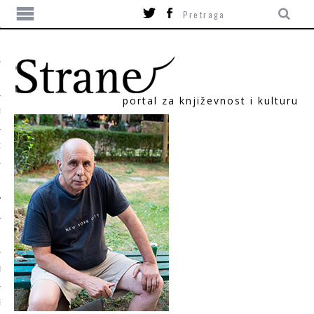
portal za književnost i kulturu
TIKA
ORI
T
SUM