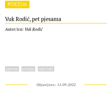
POEZIJA
 AUTORA
Vuk Rodić, pet pjesama
Autor/ica: Vuk Rodić
pjesme
poezija
vuk rodić
Objavljeno: 15.09.2022