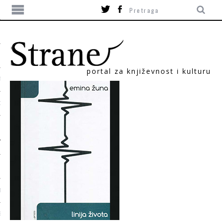
portal za književnost i kulturu
TIKA
ORI
T
SUM