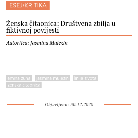
ESEJ/KRITIKA
 AUTORA
Ženska čitaonica: Društvena zbilja u
fiktivnoj povijesti
Autor/ica: Jasmina Mujezin
emina zuna
jasmina mujezin
linija zivota
zenska citaonica
Objavljeno: 30.12.2020