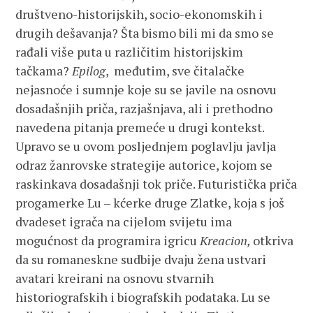
društveno-historijskih, socio-ekonomskih i
drugih dešavanja? Šta bismo bili mi da smo se
rađali više puta u različitim historijskim
tačkama?
Epilog
, međutim, sve čitalačke
nejasnoće i sumnje koje su se javile na osnovu
dosadašnjih priča, razjašnjava, ali i prethodno
navedena pitanja premeće u drugi kontekst.
Upravo se u ovom posljednjem poglavlju javlja
odraz žanrovske strategije autorice, kojom se
raskinkava dosadašnji tok priče. Futuristička priča
progamerke Lu – kćerke druge Zlatke, koja s još
dvadeset igrača na cijelom svijetu ima
mogućnost da programira igricu
Kreacion,
otkriva
da su romaneskne sudbije dvaju žena ustvari
avatari kreirani na osnovu stvarnih
historiografskih i biografskih podataka. Lu se