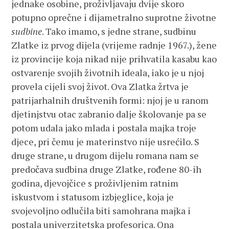
jednake osobine, proživljavaju dvije skoro
potupno oprečne i dijametralno suprotne životne
sudbine
. Tako imamo, s jedne strane, sudbinu
Zlatke iz prvog dijela (vrijeme radnje 1967.), žene
iz provincije koja nikad nije prihvatila kasabu kao
ostvarenje svojih životnih ideala, iako je u njoj
provela cijeli svoj život. Ova Zlatka žrtva je
patrijarhalnih društvenih formi: njoj je u ranom
djetinjstvu otac zabranio dalje školovanje pa se
potom udala jako mlada i postala majka troje
djece, pri čemu je materinstvo nije usrećilo. S
druge strane, u drugom dijelu romana nam se
predočava sudbina druge Zlatke, rođene 80-ih
godina, djevojčice s proživljenim ratnim
iskustvom i statusom izbjeglice, koja je
svojevoljno odlučila biti samohrana majka i
postala univerzitetska profesorica. Ona