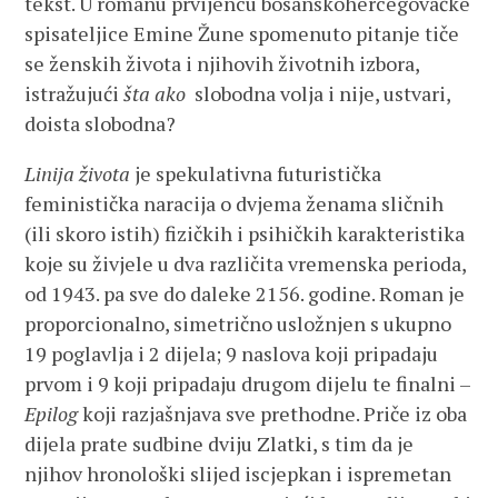
tekst. U romanu prvijencu bosanskohercegovačke
spisateljice Emine Žune spomenuto pitanje tiče
se ženskih života i njihovih životnih izbora,
istražujući
šta ako
slobodna volja i nije, ustvari,
doista slobodna?
Linija života
je spekulativna futuristička
feministička naracija o dvjema ženama sličnih
(ili skoro istih) fizičkih i psihičkih karakteristika
koje su živjele u dva različita vremenska perioda,
od 1943. pa sve do daleke 2156. godine. Roman je
proporcionalno, simetrično usložnjen s ukupno
19 poglavlja i 2 dijela; 9 naslova koji pripadaju
prvom i 9 koji pripadaju drugom dijelu te finalni –
Epilog
koji razjašnjava sve prethodne. Priče iz oba
dijela prate sudbine dviju Zlatki, s tim da je
njihov hronološki slijed iscjepkan i ispremetan