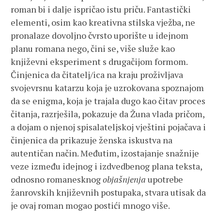
roman bi i dalje ispričao istu priču. Fantastički
elementi, osim kao kreativna stilska vježba, ne
pronalaze dovoljno čvrsto uporište u idejnom
planu romana nego, čini se, više služe kao
književni eksperiment s drugačijom formom.
Činjenica da čitatelj/ica na kraju proživljava
svojevrsnu katarzu koja je uzrokovana spoznajom
da se enigma, koja je trajala dugo kao čitav proces
čitanja, razrješila, pokazuje da Žuna vlada pričom,
a dojam o njenoj spisalateljskoj vještini pojačava i
činjenica da prikazuje ženska iskustva na
autentičan način. Međutim, izostajanje snažnije
veze između idejnog i izdvedbenog plana teksta,
odnosno romanesknog
objašnjenja
upotrebe
žanrovskih književnih postupaka, stvara utisak da
je ovaj roman mogao postići mnogo više.