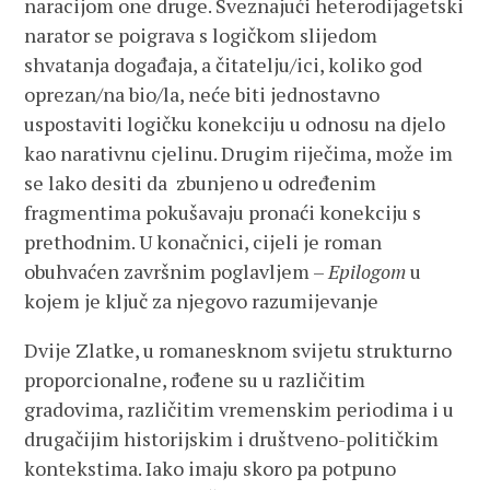
naracijom one druge. Sveznajući heterodijagetski
narator se poigrava s logičkom slijedom
shvatanja događaja, a čitatelju/ici, koliko god
oprezan/na bio/la, neće biti jednostavno
uspostaviti logičku konekciju u odnosu na djelo
kao narativnu cjelinu. Drugim riječima, može im
se lako desiti da zbunjeno u određenim
fragmentima pokušavaju pronaći konekciju s
prethodnim. U konačnici, cijeli je roman
obuhvaćen završnim poglavljem –
Epilogom
u
kojem je ključ za njegovo razumijevanje
Dvije Zlatke, u romanesknom svijetu strukturno
proporcionalne, rođene su u različitim
gradovima, različitim vremenskim periodima i u
drugačijim historijskim i društveno-političkim
kontekstima. Iako imaju skoro pa potpuno