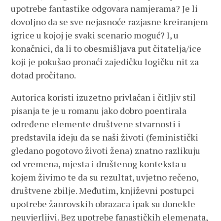
upotrebe fantastike odgovara namjerama? Je li
dovoljno da se sve nejasnoće razjasne kreiranjem
igrice u kojoj je svaki scenario moguć? I, u
konačnici, da li to obesmišljava put čitatelja/ice
koji je pokušao pronaći zajedičku logičku nit za
dotad pročitano.
Autorica koristi izuzetno privlačan i čitljiv stil
pisanja te je u romanu jako dobro poentirala
određene elemente društvene stvarnosti i
predstavila ideju da se naši životi (feministički
gledano pogotovo životi žena) znatno razlikuju
od vremena, mjesta i društenog konteksta u
kojem živimo te da su rezultat, uvjetno rečeno,
društvene zbilje. Međutim, književni postupci
upotrebe žanrovskih obrazaca ipak su donekle
neuvjerljivi. Bez upotrebe fanastičkih elemenata,