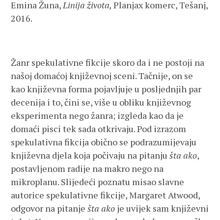
Emina Žuna,
Linija života,
Planjax komerc, Tešanj,
2016.
Žanr spekulativne fikcije skoro da i ne postoji na
našoj domaćoj književnoj sceni. Tačnije, on se
kao književna forma pojavljuje u posljednjih par
decenija i to, čini se, više u obliku književnog
eksperimenta nego žanra; izgleda kao da je
domaći pisci tek sada otkrivaju. Pod izrazom
spekulativna fikcija obično se podrazumijevaju
književna djela koja počivaju na pitanju
šta ako
,
postavljenom radije na makro nego na
mikroplanu. Slijedeći poznatu misao slavne
autorice spekulativne fikcije, Margaret Atwood,
odgovor na pitanje
šta ako
je uvijek sam književni