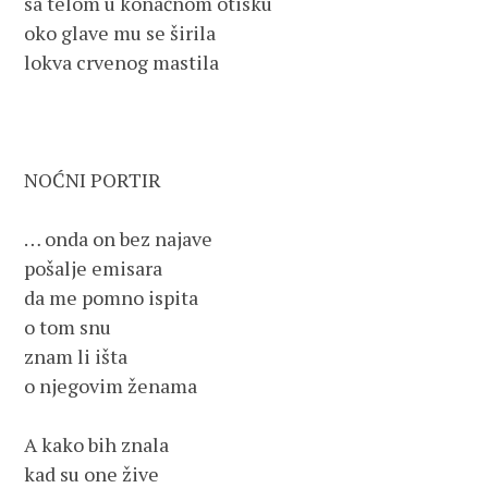
sa telom u konačnom otisku

oko glave mu se širila

lokva crvenog mastila

NOĆNI PORTIR       

… onda on bez najave

pošalje emisara

da me pomno ispita

o tom snu

znam li išta

o njegovim ženama

A kako bih znala

kad su one žive
