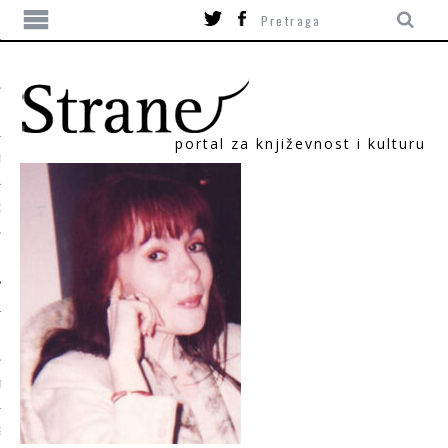
portal za književnost i kulturu
TIKA
ORI
T
SUM