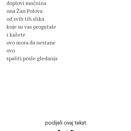
doplovi mučnina

ona Žan Polova

od svih tih slika

koje su vas progutale

i kažete

ovo mora da nestane

ovo

spaliti posle gledanja

podijeli ovaj tekst