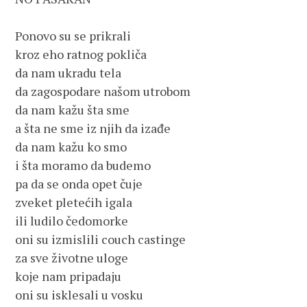
Ponovo su se prikrali

kroz eho ratnog pokliča

da nam ukradu tela

da zagospodare našom utrobom

da nam kažu šta sme

a šta ne sme iz njih da izađe

da nam kažu ko smo

i šta moramo da budemo

pa da se onda opet čuje

zveket pletećih igala

ili ludilo čedomorke

oni su izmislili couch castinge

za sve životne uloge

koje nam pripadaju

oni su isklesali u vosku
