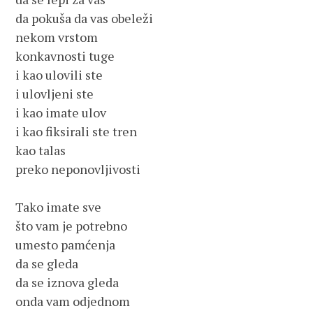
da pokuša da vas obeleži

nekom vrstom

konkavnosti tuge

i kao ulovili ste

i ulovljeni ste

i kao imate ulov

i kao fiksirali ste tren

kao talas

preko neponovljivosti

Tako imate sve

što vam je potrebno

umesto pamćenja

da se gleda

da se iznova gleda

onda vam odjednom
