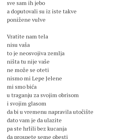
sve sam ih jebo

a doputovali su iz iste takve

ponižene vulve

Vratite nam tela

nisu vaša

to je neosvojiva zemlja

ništa tu nije vaše

ne može se oteti

nismo mi Lepe Jelene

mi smo bića

u traganju za svojim obrisom

i svojim glasom

da bi u vremenu napravila utočište

dato vam je da ulazite

pa ste hrlili bez kucanja

da prospete seme obesti
