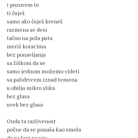
i pozovem te

ti čuješ

samo ako čuješ kreneš

razmena se desi

tačno na pola puta

meriš koracima

bez ponavljanja

sa žiškom da se

samo jednom možemo videti

sa palidrvcem iznad temena

u obilju mikro slika

bez glasa

uvek bez glasa

Onda ta razlivenost

počne da se ponaša kao smola

da se lepi za vas
