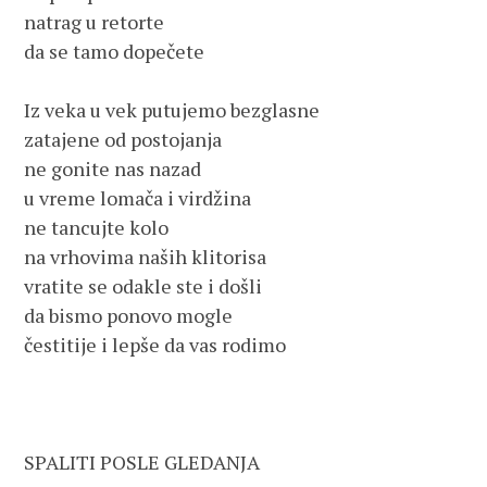
natrag u retorte

da se tamo dopečete

Iz veka u vek putujemo bezglasne

zatajene od postojanja

ne gonite nas nazad

u vreme lomača i virdžina

ne tancujte kolo

na vrhovima naših klitorisa

vratite se odakle ste i došli

da bismo ponovo mogle

čestitije i lepše da vas rodimo

SPALITI POSLE GLEDANJA          
