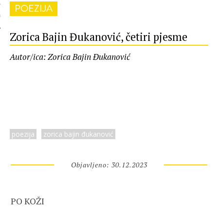
POEZIJA
 AUTORA
Zorica Bajin Đukanović, četiri pjesme
Autor/ica: Zorica Bajin Đukanović
poezija
zorica bajin đukanović
Objavljeno: 30.12.2023
PO KOŽI
