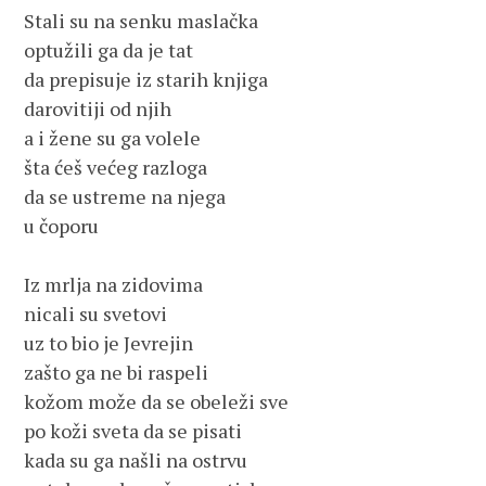
Stali su na senku maslačka

optužili ga da je tat

da prepisuje iz starih knjiga

darovitiji od njih

a i žene su ga volele

šta ćeš većeg razloga

da se ustreme na njega

u čoporu

Iz mrlja na zidovima

nicali su svetovi

uz to bio je Jevrejin

zašto ga ne bi raspeli

kožom može da se obeleži sve

po koži sveta da se pisati

kada su ga našli na ostrvu
