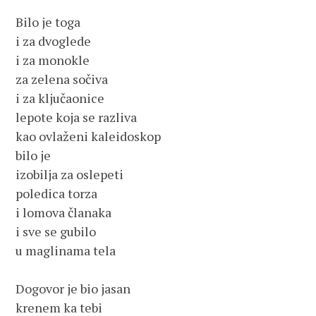
Bilo je toga

i za dvoglede

i za monokle

za zelena sočiva

i za ključaonice

lepote koja se razliva

kao ovlaženi kaleidoskop

bilo je

izobilja za oslepeti

poledica torza

i lomova članaka

i sve se gubilo

u maglinama tela

Dogovor je bio jasan

krenem ka tebi
