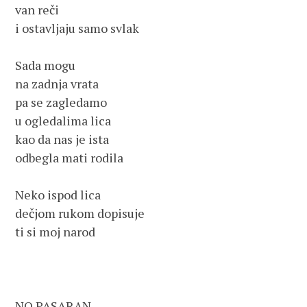
van reči

i ostavljaju samo svlak

Sada mogu

na zadnja vrata

pa se zagledamo

u ogledalima lica

kao da nas je ista

odbegla mati rodila

Neko ispod lica

dečjom rukom dopisuje

ti si moj narod

NO PASARAN                                                                                      
