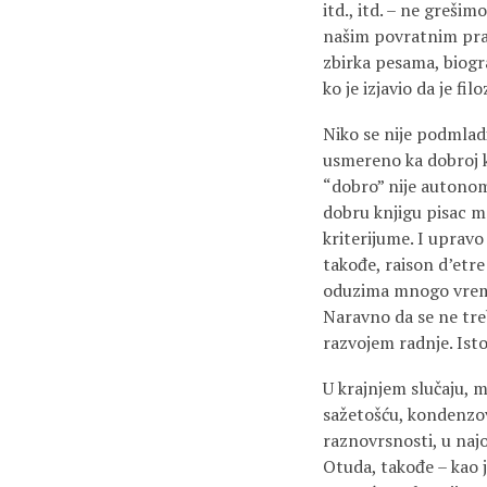
itd., itd. – ne greš
našim povratnim praho
zbirka pesama, biograf
ko je izjavio da je fi
Niko se nije podmladi
usmereno ka dobroj kn
“dobro” nije autonomn
dobru knjigu pisac m
kriterijume. I upravo
takođe, raison d’etr
oduzima mnogo vreme
Naravno da se ne tre
razvojem radnje. Ist
U krajnjem slučaju, 
sažetošću, kondenzov
raznovrsnosti, u naj
Otuda, takođe – kao j