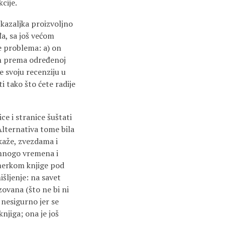
cije.
 kazaljka proizvoljno
đa, sa još većom
e problema: a) on
tan prema određenoj
će svoju recenziju u
 tako što ćete radije
ce i stranice šuštati
 Alternativa tome bila
 kaže, zvezdama i
 mnogo vremena i
rimerkom knjige pod
išljenje: na savet
izovana (što ne bi ni
 nesigurno jer se
njiga; ona je još