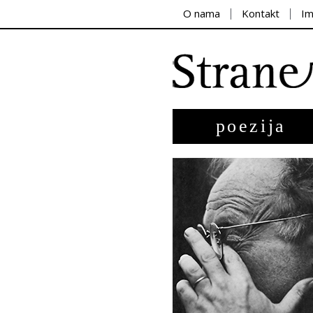
O nama
Kontakt
I
poezija