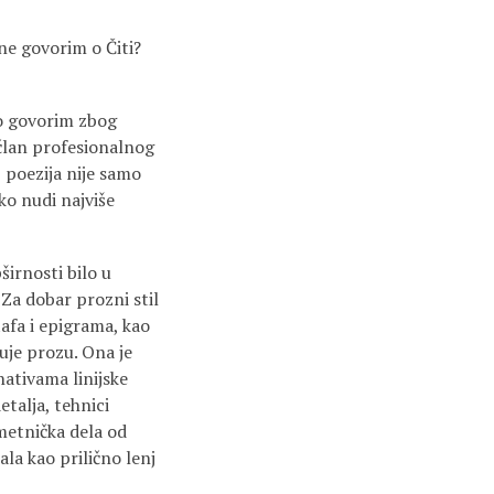
ne govorim o Čiti?
 to govorim zbog
 član profesionalnog
 poezija nije samo
ko nudi najviše
širnosti bilo u
 Za dobar prozni stil
afa i epigrama, kao
uje prozu. Ona je
nativama linijske
talja, tehnici
umetnička dela od
la kao prilično lenj