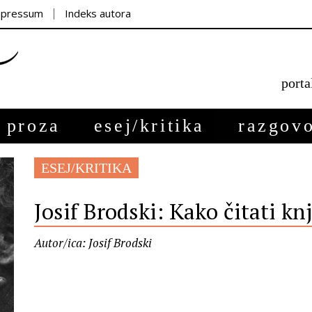
mpressum
Indeks autora
porta
proza
esej/kritika
razgovo
ESEJ/KRITIKA
Josif Brodski: Kako čitati kn
Autor/ica: Josif Brodski