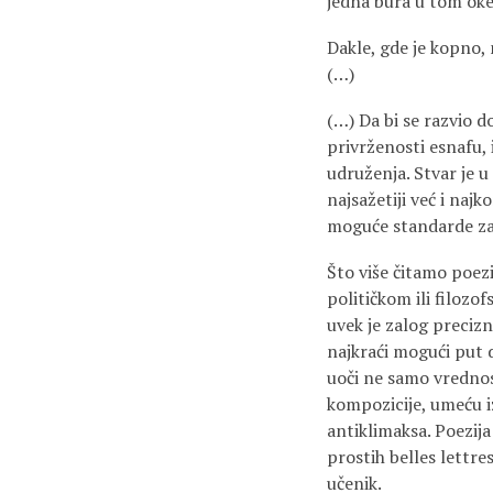
jedna bura u tom ok
Dakle, gde je kopno,
(…)
(…) Da bi se razvio d
privrženosti esnafu, 
udruženja. Stvar je 
najsažetiji već i naj
moguće standarde za b
Što više čitamo poezi
političkom ili filozo
uvek je zalog preciz
najkraći mogući put d
uoči ne samo vrednost
kompozicije, umeću i
antiklimaksa. Poezija
prostih belles lettr
učenik.