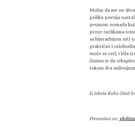
Molim da me ne shvat
prilika poezija nasta
pesmom nomada koja p
proze razlikama izme
sa hijerarhijom niti
praktičan i oslobodi
može se reći, i bila 
činimo je da rekapitu
tokom dva milenijum
Iz teksta Kako čitati 
Prenosimo sa:
gledist