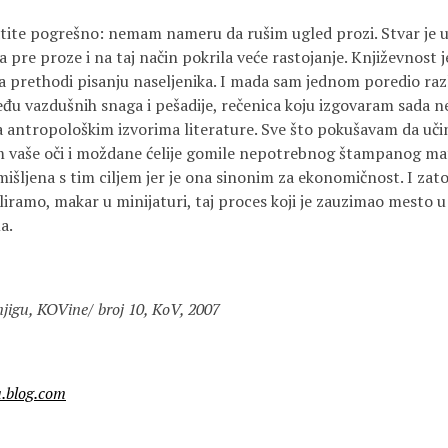
ite pogrešno: nemam nameru da rušim ugled prozi. Stvar je u
la pre proze i na taj način pokrila veće rastojanje. Književnost 
rethodi pisanju naseljenika. I mada sam jednom poredio razl
đu vazdušnih snaga i pešadije, rečenica koju izgovaram sada n
 sa antropološkim izvorima literature. Sve što pokušavam da uč
m vaše oči i moždane ćelije gomile nepotrebnog štampanog mater
izmišljena s tim ciljem jer je ona sinonim za ekonomičnost. I zat
liramo, makar u minijaturi, taj proces koji je zauzimao mesto u n
a.
knjigu, KOVine/ broj 10, KoV, 2007
a.blog.com