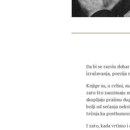
Da bi se razvio dobar
izražavanja, poezija 
Knjige su, u celini,
zato što zauzimaju ma
skupljaju prašinu dug
bolji od sećanja neko
težnja ka posthumnoj
I zato, kada vrtimo 