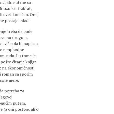
ncijalne utrne sa
ilozofski traktat,
 ali uvek konačan. Onaj
 ne postaje mlađi.
jenje treba da bude
 u svemu drugom,
i više: da bi napisao
kne neophodne
om sudu. I u tome je,
pošto čitanje knjiga
k na ekonomičnost.
ji roman sa sporim
vesne mere.
uda potreba za
jegovoj
mogućim putem.
 (a oni postoje, ali o