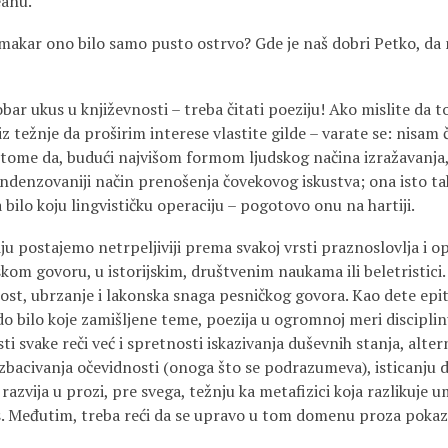
eanu.
 makar ono bilo samo pusto ostrvo? Gde je naš dobri Petko, da 
obar ukus u književnosti – treba čitati poeziju! Ako mislite da
iz težnje da proširim interese vlastite gilde – varate se: nisam
u tome da, budući najvišom formom ljudskog načina izražavanja,
kondenzovaniji način prenošenja čovekovog iskustva; ona isto ta
ilo koju lingvističku operaciju – pogotovo onu na hartiji.
ju postajemo netrpeljiviji prema svakoj vrsti praznoslovlja i op
fskom govoru, u istorijskim, društvenim naukama ili beletristici.
nost, ubrzanje i lakonska snaga pesničkog govora. Kao dete epit
o bilo koje zamišljene teme, poezija u ogromnoj meri disciplin
i svake reči već i spretnosti iskazivanja duševnih stanja, alter
zbacivanja očevidnosti (onoga što se podrazumeva), isticanju de
 razvija u prozi, pre svega, težnju ka metafizici koja razlikuje 
es. Međutim, treba reći da se upravo u tom domenu proza pokaza