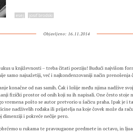
esej
josif brodski
Objavljeno: 16.11.2014
 ukus u književnosti – treba čitati poeziju! Budući najvišom f
nije samo najsažetiji, već i najkondenzovaniji način prenošenja
 manje konačne od nas samih. Čak i lošije među njima nadžive sv
nji fizički prostor od onih koji su ih napisali. One često stoje 
o vremena pošto se autor pretvorio u šačicu praha. Ipak je i ta
licine nadživelih rođaka ili prijatelja na koje čovek može da rač
 dimenziji i pokreće nečije pero.
i obrćemo u rukama te pravougaone predmete in octavo, in lju