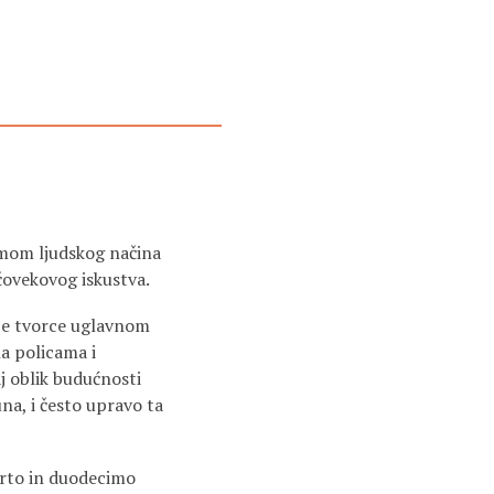
ormom ljudskog načina
 čovekovog iskustva.
oje tvorce uglavnom
na policama i
j oblik budućnosti
una, i često upravo ta
arto in duodecimo