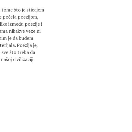
 tome što je sticajem
je počela poezijom,
ike između poezije i
ema nikakve veze ni
inim je da budem
ijala. Poezija je,
o sve što treba da
ašoj civilizaciji