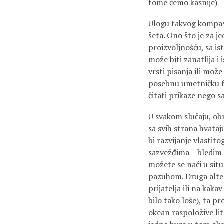
tome ćemo kasnije) 
Ulogu takvog kompasa,
šeta. Ono što je za j
proizvoljnošću, sa i
može biti zanatlija i
vrsti pisanja ili mož
posebnu umetničku fo
čitati prikaze nego s
U svakom slučaju, obr
sa svih strana hvataju
bi razvijanje vlastit
sazvežđima – bledim 
možete se naći u situ
pazuhom. Druga altern
prijatelja ili na kaka
bilo tako loše), ta p
okean raspoložive lit