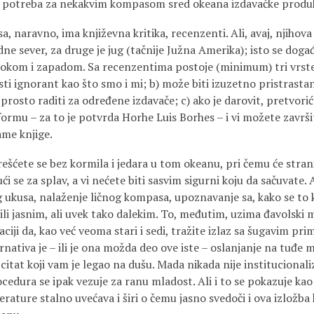
– potreba za nekakvim kompasom sred okeana izdavačke produk
 naravno, ima književna kritika, recenzenti. Ali, avaj, njihova
edne sever, za druge je jug (tačnije Južna Amerika); isto se doga
stokom i zapadom. Sa recenzentima postoje (minimum) tri vrst
 isti ignorant kao što smo i mi; b) može biti izuzetno pristras
e prosto raditi za određene izdavače; c) ako je darovit, pretvori
rmu – za to je potvrda Horhe Luis Borhes – i vi možete završiti
ame knjige.
ešćete se bez kormila i jedara u tom okeanu, pri čemu će strani
ći se za splav, a vi nećete biti sasvim sigurni koju da sačuvate.
og ukusa, nalaženje ličnog kompasa, upoznavanje sa, kako se to
ili jasnim, ali uvek tako dalekim. To, međutim, uzima đavolski
aciji da, kao već veoma stari i sedi, tražite izlaz sa šugavim p
ativa je – ili je ona možda deo ove iste – oslanjanje na tuđe m
v citat koji vam je legao na dušu. Mada nikada nije institucional
rocedura se ipak vezuje za ranu mladost. Ali i to se pokazuje kao
erature stalno uvećava i širi o čemu jasno svedoči i ova izložba k