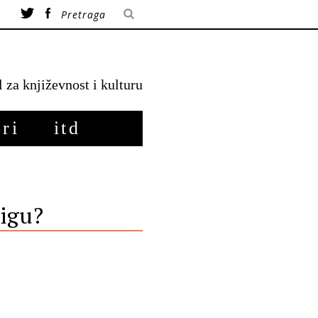
l za književnost i kulturu
ri
itd
jigu?