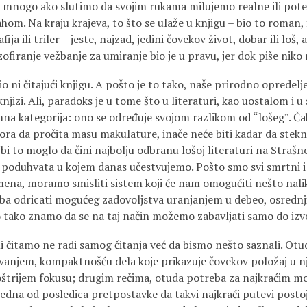
imo mnogo ako slutimo da svojim rukama milujemo realne ili pote
m. Na kraju krajeva, to što se ulaže u knjigu – bio to roman, f
ija ili triler – jeste, najzad, jedini čovekov život, dobar ili loš,
lozofiranje vežbanje za umiranje bio je u pravu, jer dok piše niko
o ni čitajući knjigu. A pošto je to tako, naše prirodno opredel
jizi. Ali, paradoks je u tome što u literaturi, kao uostalom i
a kategorija: ono se određuje svojom razlikom od “lošeg”. Čak 
ora da pročita masu makulature, inače neće biti kadar da ste
 bi to moglo da čini najbolju odbranu lošoj literaturi na Strašn
e poduhvata u kojem danas učestvujemo. Pošto smo svi smrtni i 
na, moramo smisliti sistem koji će nam omogućiti nešto nali
ba odricati mogućeg zadovoljstva uranjanjem u debeo, osredn
o tako znamo da se na taj način možemo zabavljati samo do iz
mi čitamo ne radi samog čitanja već da bismo nešto saznali. Ot
anjem, kompaktnošću dela koje prikazuje čovekov položaj u n
oštrijem fokusu; drugim rečima, otuda potreba za najkraćim 
edna od posledica pretpostavke da takvi najkraći putevi postoje