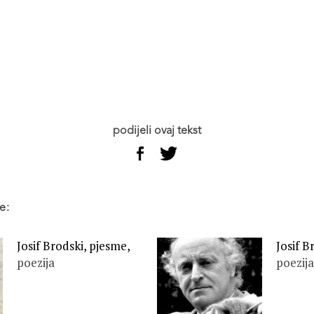
podijeli ovaj tekst
e:
Josif Brodski, pjesme,
Josif B
poezija
poezija