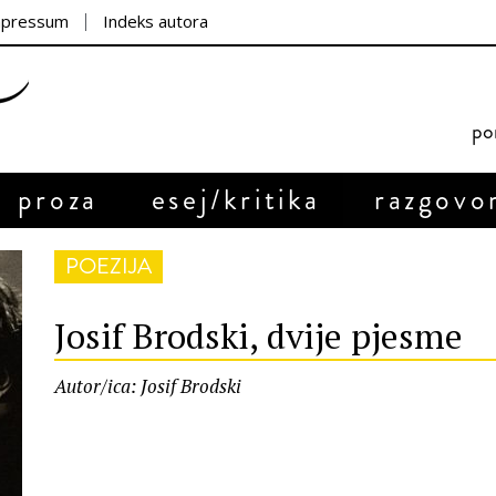
mpressum
Indeks autora
por
proza
esej/kritika
razgovo
POEZIJA
Josif Brodski, dvije pjesme
Autor/ica: Josif Brodski