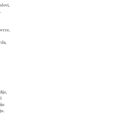
slovi,
.
ovrze,
rda,
ije,
l
iju
ju.