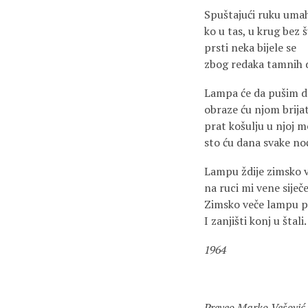
Spuštajući ruku uma
ko u tas, u krug bez 
prsti neka bijele se
zbog redaka tamnih 
Lampa će da pušim d
obraze ću njom brijat
prat košulju u njoj m
sto ću dana svake noć
Lampu ždije zimsko v
na ruci mi vene siječe
Zimsko veče lampu pa
I zanjišti konj u štali.
1964
Preveo Marko Vešović