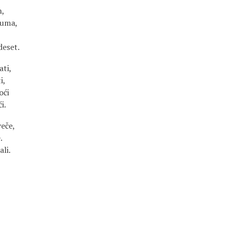
h,
šuma,
deset.
ati,
i,
oći
i.
eče,
.
li.