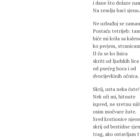
i dane što dolaze na
Na zemlju baci sjenu.
Ne uzbuđuj se zaman
Postaću tetrijeb: ta
biće mi krila sa kale
ko perjem, stranicam
Il ću se ko lisica
skriti od ljudskih lica
od psećeg hora i od
dvocijevkinih očnica.
Skrij, usta neka ćute!
Nek oči mi, hitnute
ispred, ne sretnu niš
osim močvare žute.
Sred krstionice njen
skrij od bestidne zje
trag, ako ostavljam t