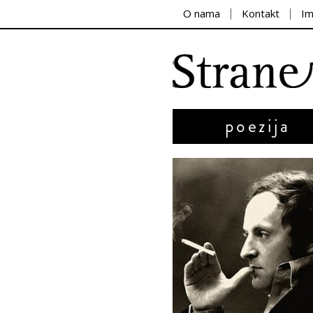
O nama
Kontakt
I
poezija