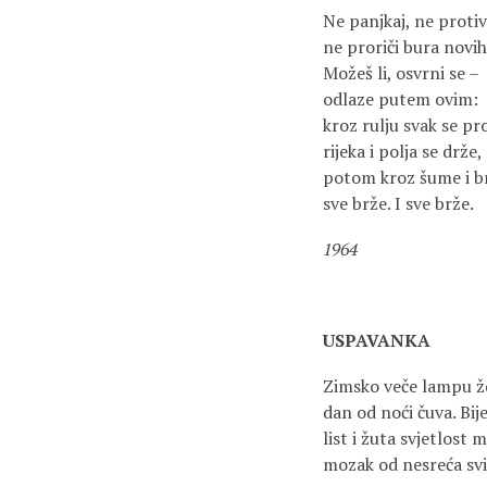
Ne panjkaj, ne protiv
ne proriči bura novih
Možeš li, osvrni se –
odlaze putem ovim:
kroz rulju svak se pr
rijeka i polja se drže,
potom kroz šume i b
sve brže. I sve brže.
1964
USPAVANKA
Zimsko veče lampu žd
dan od noći čuva. Bije
list i žuta svjetlost m
mozak od nesreća svi