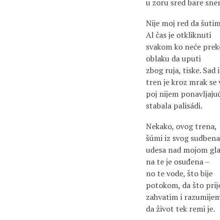
u zoru sred bare sne
Nije moj red da šutim
Al čas je otkliknuti
svakom ko neće prek
oblaku da uputi
zbog ruja, tiske. Sad i
tren je kroz mrak se 
poj nijem ponavljajuć
stabala palisádi.
Nekako, ovog trena,
šúmi iz svog sudbena
udesa nad mojom gl
na te je osuđena –
no te vode, što bije
potokom, da što prij
zahvatim i razumije
da život tek remi je.