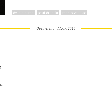
dvije pjesme
josif drodski
marko vesovic
Objavljeno: 11.09.2016
U
a.