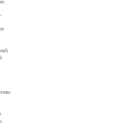
ne.
.
or
vući
i
avom:
e
m: