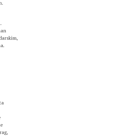
m.
.
man
ndarskim,
a.
ta
e
ne
rag,