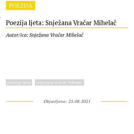
POEZIJA
 AUTORA
Poezija ljeta: Snježana Vračar Mihelač
Autor/ica: Snježana Vračar Mihelač
poezija ljeta
snjezana vracar mihelac
Objavljeno: 25.08.2021