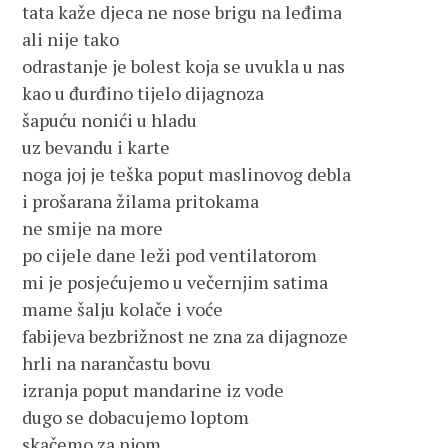
tata kaže djeca ne nose brigu na leđima
ali nije tako
odrastanje je bolest koja se uvukla u nas
kao u đurđino tijelo dijagnoza
šapuću nonići u hladu
uz bevandu i karte
noga joj je teška poput maslinovog debla
i prošarana žilama pritokama
ne smije na more
po cijele dane leži pod ventilatorom
mi je posjećujemo u večernjim satima
mame šalju kolače i voće
fabijeva bezbrižnost ne zna za dijagnoze
hrli na narančastu bovu
izranja poput mandarine iz vode
dugo se dobacujemo loptom
skačemo za njom