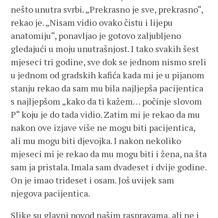
nešto unutra svrbi. „Prekrasno je sve, prekrasno“,
rekao je. „Nisam vidio ovako čistu i lijepu
anatomiju“, ponavljao je gotovo zaljubljeno
gledajući u moju unutrašnjost. I tako svakih šest
mjeseci tri godine, sve dok se jednom nismo sreli
u jednom od gradskih kafića kada mi je u pijanom
stanju rekao da sam mu bila najljepša pacijentica
s najljepšom „kako da ti kažem… počinje slovom
P“ koju je do tada vidio. Zatim mi je rekao da mu
nakon ove izjave više ne mogu biti pacijentica,
ali mu mogu biti djevojka. I nakon nekoliko
mjeseci mi je rekao da mu mogu biti i žena, na šta
sam ja pristala. Imala sam dvadeset i dvije godine.
On je imao trideset i osam. Još uvijek sam
njegova pacijentica.
Slike su glavni povod našim raspravama, ali ne i