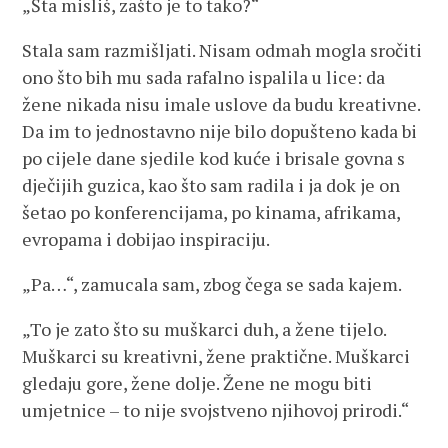
„Šta misliš, zašto je to tako?“
Stala sam razmišljati. Nisam odmah mogla sročiti
ono što bih mu sada rafalno ispalila u lice: da
žene nikada nisu imale uslove da budu kreativne.
Da im to jednostavno nije bilo dopušteno kada bi
po cijele dane sjedile kod kuće i brisale govna s
dječijih guzica, kao što sam radila i ja dok je on
šetao po konferencijama, po kinama, afrikama,
evropama i dobijao inspiraciju.
„Pa…“, zamucala sam, zbog čega se sada kajem.
„To je zato što su muškarci duh, a žene tijelo.
Muškarci su kreativni, žene praktične. Muškarci
gledaju gore, žene dolje. Žene ne mogu biti
umjetnice – to nije svojstveno njihovoj prirodi.“