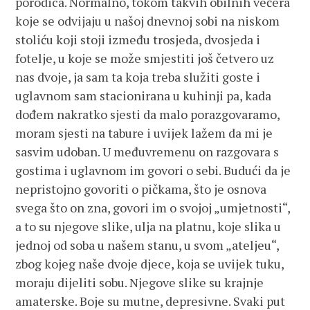
porodica. Normalno, tokom takvih obilnih večera
koje se odvijaju u našoj dnevnoj sobi na niskom
stoliću koji stoji između trosjeda, dvosjeda i
fotelje, u koje se može smjestiti još četvero uz
nas dvoje, ja sam ta koja treba služiti goste i
uglavnom sam stacionirana u kuhinji pa, kada
dođem nakratko sjesti da malo porazgovaramo,
moram sjesti na tabure i uvijek lažem da mi je
sasvim udoban. U međuvremenu on razgovara s
gostima i uglavnom im govori o sebi. Budući da je
nepristojno govoriti o pičkama, što je osnova
svega što on zna, govori im o svojoj „umjetnosti“,
a to su njegove slike, ulja na platnu, koje slika u
jednoj od soba u našem stanu, u svom „ateljeu“,
zbog kojeg naše dvoje djece, koja se uvijek tuku,
moraju dijeliti sobu. Njegove slike su krajnje
amaterske. Boje su mutne, depresivne. Svaki put