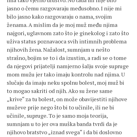
ima tako vjerno društvo. No tada mi nije bilo
jasno o čemu razgovaraju međusobno. I nije mi
bilo jasno kako razgovaraju o nama, svojim
ženama. A mislim da je moj muž među njima
najgori, uglavnom zato što je ginekolog i zato što
uživa status poznavaoca svih intimnih problema
njihovih žena. Nažalost, sumnjam u nešto
strašno, bojim se to i da izustim, a radi se o tome
da njegovi prijatelji namjerno šalju svoje supruge
mom mužu jer tako imaju kontrolu nad njima. U
slučaju da imaju neku spolnu bolest, moj muž bi
to mogao sakriti od njih. Ako su žene same
„krive“ za tu bolest, on može obavijestiti njihove
muževe prije nego što bi to učinile, ili ne bi
učinile, supruge. To je samo moja teorija,
sumnjam u to jer ova muška banda tvrdi da je
njihovo bratstvo „iznad svega“ i da bi doslovno