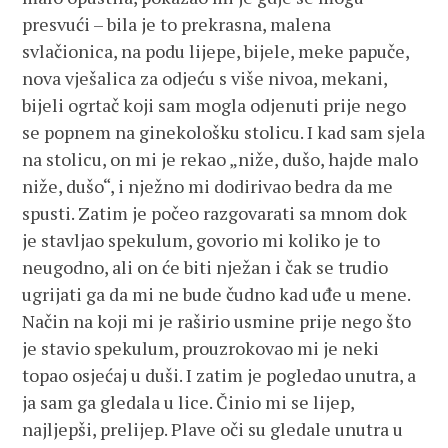
presvući – bila je to prekrasna, malena
svlačionica, na podu lijepe, bijele, meke papuče,
nova vješalica za odjeću s više nivoa, mekani,
bijeli ogrtač koji sam mogla odjenuti prije nego
se popnem na ginekološku stolicu. I kad sam sjela
na stolicu, on mi je rekao „niže, dušo, hajde malo
niže, dušo“, i nježno mi dodirivao bedra da me
spusti. Zatim je počeo razgovarati sa mnom dok
je stavljao spekulum, govorio mi koliko je to
neugodno, ali on će biti nježan i čak se trudio
ugrijati ga da mi ne bude čudno kad uđe u mene.
Način na koji mi je raširio usmine prije nego što
je stavio spekulum, prouzrokovao mi je neki
topao osjećaj u duši. I zatim je pogledao unutra, a
ja sam ga gledala u lice. Činio mi se lijep,
najljepši, prelijep. Plave oči su gledale unutra u