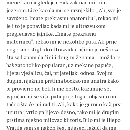
mene kao da gledaju u zalazak nad mirnim
jezerom. Lice kao da mu se raznježilo. „Ah, sve je
savršeno. Imate prekrasnu anatomiju“, rekao mi
je i to je ponavljao kada mi je ultrazvukom
pregledavao jajnike. „Imate prekrasnu
maternicu“, rekao mi je nekoliko puta. Ali prije
nego smo stigli do ultrazvuka, učinio je nešto za
šta sad znam da čini i drugim ženama – možda je
baš zato toliko popularan, uz mekane papuče,
lijepu vješalicu, čaj, prijateljski odnos. Svojim
dugim, nježnim prstima bockao me unutra kako
bi provjerio ne boli li me nešto. Razumije se,
ispričao mi se više puta prije toga i objasnio mi
tačno šta će mi raditi. Ali, kako je gurnuo kažiprst
unutra i vrtio ga lijevo-desno, tako mi je drugim
prstima nježno milovao klitoris. Bilo mi je lijepo.
Vratila sam se nakon šest mjeseci lažući da me