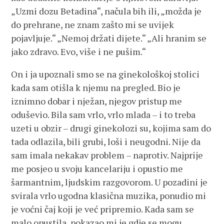
„Uzmi dozu Betadina“, načula bih ili, „možda je
do prehrane, ne znam zašto mi se uvijek
pojavljuje.“ „Nemoj držati dijete.“ „Ali hranim se
jako zdravo. Evo, više i ne pušim.“
On i ja upoznali smo se na ginekološkoj stolici
kada sam otišla k njemu na pregled. Bio je
iznimno dobar i nježan, njegov pristup me
oduševio. Bila sam vrlo, vrlo mlada – i to treba
uzeti u obzir – drugi ginekolozi su, kojima sam do
tada odlazila, bili grubi, loši i neugodni. Nije da
sam imala nekakav problem – naprotiv. Najprije
me posjeo u svoju kancelariju i opustio me
šarmantnim, ljudskim razgovorom. U pozadini je
svirala vrlo ugodna klasična muzika, ponudio mi
je voćni čaj koji je već pripremio. Kada sam se
malo opustila, pokazao mi je gdje se mogu