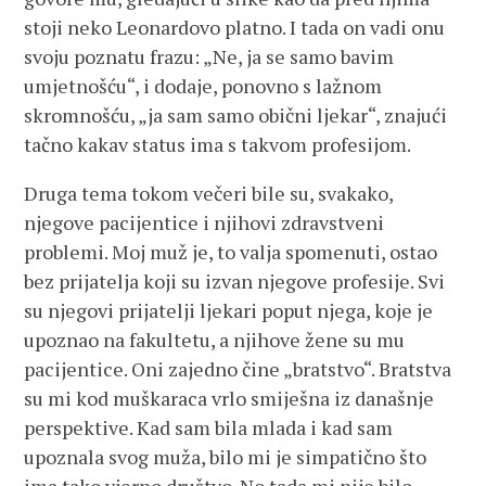
stoji neko Leonardovo platno. I tada on vadi onu
svoju poznatu frazu: „Ne, ja se samo bavim
umjetnošću“, i dodaje, ponovno s lažnom
skromnošću, „ja sam samo obični ljekar“, znajući
tačno kakav status ima s takvom profesijom.
Druga tema tokom večeri bile su, svakako,
njegove pacijentice i njihovi zdravstveni
problemi. Moj muž je, to valja spomenuti, ostao
bez prijatelja koji su izvan njegove profesije. Svi
su njegovi prijatelji ljekari poput njega, koje je
upoznao na fakultetu, a njihove žene su mu
pacijentice. Oni zajedno čine „bratstvo“. Bratstva
su mi kod muškaraca vrlo smiješna iz današnje
perspektive. Kad sam bila mlada i kad sam
upoznala svog muža, bilo mi je simpatično što