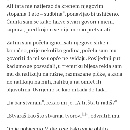
Ali tata me natjerao da krenem njegovim
stopama. I eto – sudbina“, ponavljao bi ushićeno.
Čudila sam se kako takve stvari govori i meni,
supruzi, pred kojom se nije morao pretvarati.
Zatim sam počela ignorisati njegove slike i
konačno, prije nekoliko godina, počela sam mu
govoriti da mi se uopće ne sviđaju. Posljednji put
kad smo se posvađali, u trenutku bijesa rekla sam
mu da nalikuju na ružne, razmazane pičke, a kada
ne nalikuju na njih, nalikuju na omlet ili
bljuvotinu. Uvrijedio se kao nikada do tada.
„Ja bar stvaram“, rekao mi je. „A ti, šta ti radiš?“
[1]
„Stvaraš kao što stvaraju tvorovi
“, odvratih mu.
On je pobjesnio. Vidjelo se kako ga je oblilo