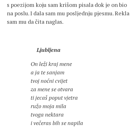
s poezijom koju sam krišom pisala dok je on bio
na poslu. I dala sam mu posljednju pjesmu. Rekla
sam mu da čita naglas.
Ljubljena
On leži kraj mene
a ja te sanjam
tvoj noćni cvijet
za mene se otvara
ti jecaš poput vjetra
ružo moja mila
tvoga nektara
i večeras bih se napila