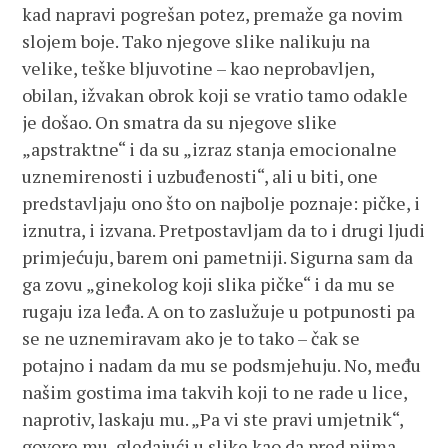
kad napravi pogrešan potez, premaže ga novim
slojem boje. Tako njegove slike nalikuju na
velike, teške bljuvotine – kao neprobavljen,
obilan, ižvakan obrok koji se vratio tamo odakle
je došao. On smatra da su njegove slike
„apstraktne“ i da su „izraz stanja emocionalne
uznemirenosti i uzbuđenosti“, ali u biti, one
predstavljaju ono što on najbolje poznaje: pičke, i
iznutra, i izvana. Pretpostavljam da to i drugi ljudi
primjećuju, barem oni pametniji. Sigurna sam da
ga zovu „ginekolog koji slika pičke“ i da mu se
rugaju iza leđa. A on to zaslužuje u potpunosti pa
se ne uznemiravam ako je to tako – čak se
potajno i nadam da mu se podsmjehuju. No, među
našim gostima ima takvih koji to ne rade u lice,
naprotiv, laskaju mu. „Pa vi ste pravi umjetnik“,
govore mu, gledajući u slike kao da pred njima