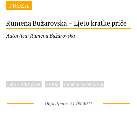
PROZA
 AUTORA
Rumena Bužarovska – Ljeto kratke priče
Autor/ica: Rumena Bužarovska
ljeto kratke price
nektar
rumena buzarovska
Objavljeno: 21.08.2017