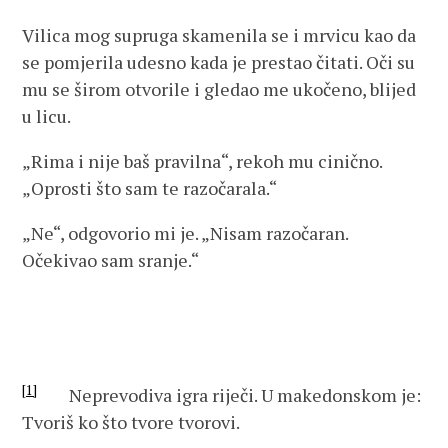
Vilica mog supruga skamenila se i mrvicu kao da
se pomjerila udesno kada je prestao čitati. Oči su
mu se širom otvorile i gledao me ukočeno, blijed
u licu.
„Rima i nije baš pravilna“, rekoh mu cinično.
„Oprosti što sam te razočarala.“
„Ne“, odgovorio mi je. „Nisam razočaran.
Očekivao sam sranje.“
[1]
Neprevodiva igra riječi. U makedonskom je:
Tvoriš ko što tvore tvorovi.