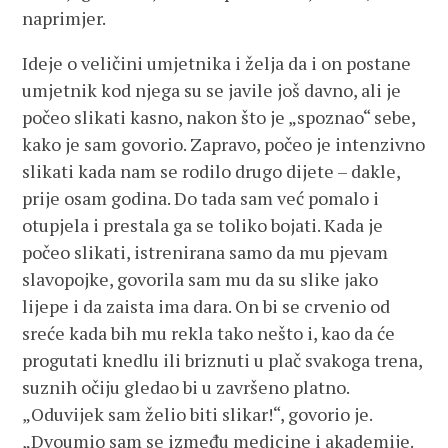
naprimjer.
Ideje o veličini umjetnika i želja da i on postane
umjetnik kod njega su se javile još davno, ali je
počeo slikati kasno, nakon što je „spoznao“ sebe,
kako je sam govorio. Zapravo, počeo je intenzivno
slikati kada nam se rodilo drugo dijete – dakle,
prije osam godina. Do tada sam već pomalo i
otupjela i prestala ga se toliko bojati. Kada je
počeo slikati, istrenirana samo da mu pjevam
slavopojke, govorila sam mu da su slike jako
lijepe i da zaista ima dara. On bi se crvenio od
sreće kada bih mu rekla tako nešto i, kao da će
progutati knedlu ili briznuti u plač svakoga trena,
suznih očiju gledao bi u završeno platno.
„Oduvijek sam želio biti slikar!“, govorio je.
„Dvoumio sam se između medicine i akademije.