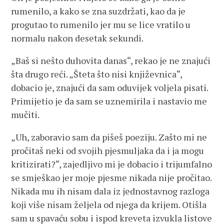
rumenilo, a kako se zna suzdržati, kao da je
progutao to rumenilo jer mu se lice vratilo u
normalu nakon desetak sekundi.
„Baš si nešto duhovita danas“, rekao je ne znajući
šta drugo reći. „Šteta što nisi književnica“,
dobacio je, znajući da sam oduvijek voljela pisati.
Primijetio je da sam se uznemirila i nastavio me
mučiti.
„Uh, zaboravio sam da pišeš poeziju. Zašto mi ne
pročitaš neki od svojih pjesmuljaka da i ja mogu
kritizirati?“, zajedljivo mi je dobacio i trijumfalno
se smješkao jer moje pjesme nikada nije pročitao.
Nikada mu ih nisam dala iz jednostavnog razloga
koji više nisam željela od njega da krijem. Otišla
sam u spavaću sobu i ispod kreveta izvukla listove