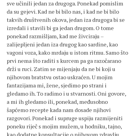
sve učinili jedan za drugoga. Ponekad pomislim
da su gejevi. Kad ne bi bilo nas, i kad ne bi bilo
takvih društvenih okova, jedan iza drugoga bi se
izredali i stavili bi ga jedan drugom. O tome
ponekad razmišljam, kad me živciraju –
zalijepljeni jedan iza drugog kao sardine, kao
vagoni voza, kako mrdaju u istom ritmu. Samo što
prvi nema što raditi s kurcem pa ga razočarano
drži u ruci. Zatim se mijenjaju da ne bi koji u
njihovom bratstvu ostao uskraćen. U mojim
fantazijama mi, žene, sjedimo po strani i
gledamo ih. To radimo i u stvarnosti. Oni govore,
a mi ih gledamo ili, ponekad, međusobno
šapćemo recepte kada nam dosade njihovi
razgovori. Ponekad i supruge uspiju razmijeniti
poneku riječ s mojim mužem, u hodniku, tajno,
kao dodatne konsultacije o njihovom zdravlju.