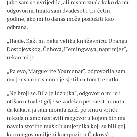
Jako sam se uvrijedila, ali nisam znala kako da mu
odgovorim. Imala sam dvadeset i tri-četiri
godine, ako mi to danas može poslužiti kao
odbrana.
„Hajde. Kaži mi neku veliku književnicu. U rangu
Dostojevskog, Čehova, Hemingwaya, naprimjer“,
rekao mi je.
„Pa evo, Marguerite Yourcenar“, odgovorila sam
mu jer sam se samo nje sjetila u tom trenutku.
„Ne broji se. Bila je lezbijka“, odgovorio mi je i
otišao u toalet gdje se zadržao petnaest minuta
da kaka, a ja sam morala izaći po sina u vrtić i
nikada nismo nastavili razgovor u kojem bih mu
navela stotine muških umjetnika koji su bili gej,
kao njegov omiljeni kompozitor Čajkovski,