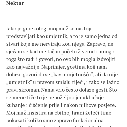
Nektar
Iako je ginekolog, moj muž se nastoji
predstavljati kao umjetnik, a to je samo jedna od
stvari koje me nerviraju kod njega. Zapravo, ne
sjećam se kad me tačno počelo živcirati mnogo
toga što radi i govori, no ovo bih mogla izdvojiti
kao najvažnije. Naprimjer, gostima koji nam
dolaze govori da se „bavi umjetnošću“, ali da nije
„umjetnik“ u pravom smislu riječi, i tako se lažno
pravi skroman. Nama vrlo često dolaze gosti. Što
se mene tiče to je nepoželjno jer uključuje
kuhanje i čišćenje prije i nakon njihove posjete.
Moj muž insistira na obilnoj hrani želeći time
pokazati koliko smo zapravo funkcionalna