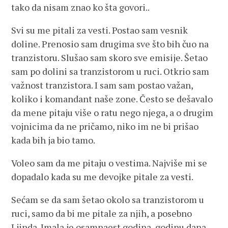
tako da nisam znao ko šta govori..
Svi su me pitali za vesti. Postao sam vesnik
doline. Prenosio sam drugima sve što bih čuo na
tranzistoru. Slušao sam skoro sve emisije. Šetao
sam po dolini sa tranzistorom u ruci. Otkrio sam
važnost tranzistora. I sam sam postao važan,
koliko i komandant naše zone. Često se dešavalo
da mene pitaju više o ratu nego njega, a o drugim
vojnicima da ne pričamo, niko im ne bi prišao
kada bih ja bio tamo.
Voleo sam da me pitaju o vestima. Najviše mi se
dopadalo kada su me devojke pitale za vesti.
Sećam se da sam šetao okolo sa tranzistorom u
ruci, samo da bi me pitale za njih, a posebno
Ljinda. Imala je osamnaest godina, godinu dana