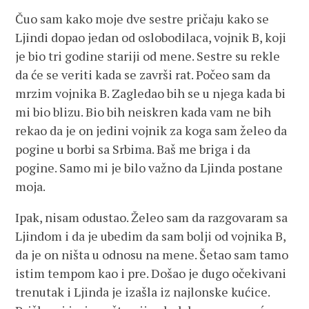
Čuo sam kako moje dve sestre pričaju kako se
Ljindi dopao jedan od oslobodilaca, vojnik B, koji
je bio tri godine stariji od mene. Sestre su rekle
da će se veriti kada se završi rat. Počeo sam da
mrzim vojnika B. Zagledao bih se u njega kada bi
mi bio blizu. Bio bih neiskren kada vam ne bih
rekao da je on jedini vojnik za koga sam želeo da
pogine u borbi sa Srbima. Baš me briga i da
pogine. Samo mi je bilo važno da Ljinda postane
moja.
Ipak, nisam odustao. Želeo sam da razgovaram sa
Ljindom i da je ubedim da sam bolji od vojnika B,
da je on ništa u odnosu na mene. Šetao sam tamo
istim tempom kao i pre. Došao je dugo očekivani
trenutak i Ljinda je izašla iz najlonske kućice.