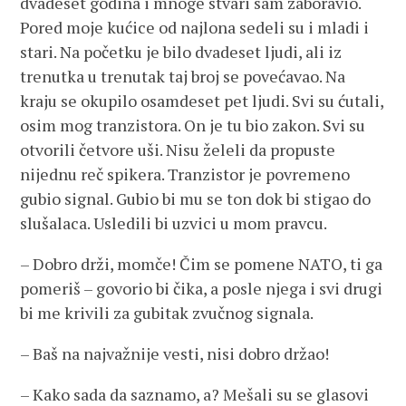
dvadeset godina i mnoge stvari sam zaboravio.
Pored moje kućice od najlona sedeli su i mladi i
stari. Na početku je bilo dvadeset ljudi, ali iz
trenutka u trenutak taj broj se povećavao. Na
kraju se okupilo osamdeset pet ljudi. Svi su ćutali,
osim mog tranzistora. On je tu bio zakon. Svi su
otvorili četvore uši. Nisu želeli da propuste
nijednu reč spikera. Tranzistor je povremeno
gubio signal. Gubio bi mu se ton dok bi stigao do
slušalaca. Usledili bi uzvici u mom pravcu.
– Dobro drži, momče! Čim se pomene NATO, ti ga
pomeriš – govorio bi čika, a posle njega i svi drugi
bi me krivili za gubitak zvučnog signala.
– Baš na najvažnije vesti, nisi dobro držao!
– Kako sada da saznamo, a? Mešali su se glasovi