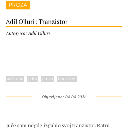
PROZA
 AUTORA
Adil Olluri: Tranzistor
Autor/ica: Adil Olluri
adil olluri
prica
proza
tranzistor
Objavljeno: 04.04.2026
Juče sam negde izgubio svoj tranzistor. Ratni