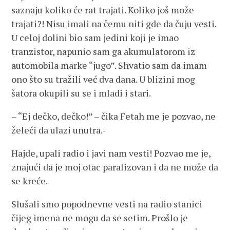
saznaju koliko će rat trajati. Koliko još može
trajati?! Nisu imali na čemu niti gde da čuju vesti.
U celoj dolini bio sam jedini koji je imao
tranzistor, napunio sam ga akumulatorom iz
automobila marke “jugo”. Shvatio sam da imam
ono što su tražili već dva dana. U blizini mog
šatora okupili su se i mladi i stari.
– “Ej dečko, dečko!” – čika Fetah me je pozvao, ne
želeći da ulazi unutra.-
Hajde, upali radio i javi nam vesti! Pozvao me je,
znajući da je moj otac paralizovan i da ne može da
se kreće.
Slušali smo popodnevne vesti na radio stanici
čijeg imena ne mogu da se setim. Prošlo je