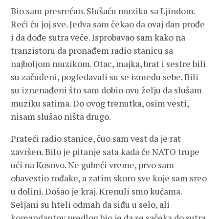
Bio sam presrećan. Slušaću muziku sa Ljindom.
Reći ću joj sve. Jedva sam čekao da ovaj dan prođe
i da dođe sutra veče. Isprobavao sam kako na
tranzistoru da pronađem radio stanicu sa
najboljom muzikom. Otac, majka, brat i sestre bili
su začuđeni, pogledavali su se između sebe. Bili
su iznenađeni što sam dobio ovu želju da slušam
muziku satima. Do ovog trenutka, osim vesti,
nisam slušao ništa drugo.
Prateći radio stanice, čuo sam vest da je rat
završen. Bilo je pitanje sata kada će NATO trupe
ući na Kosovo. Ne gubeći vreme, prvo sam
obavestio rođake, a zatim skoro sve koje sam sreo
u dolini. Došao je kraj. Krenuli smo kućama.
Seljani su hteli odmah da siđu u selo, ali
komandantov predlog bio je da se sačeka do sutra.