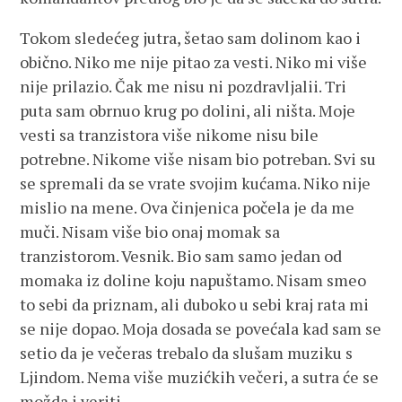
Tokom sledećeg jutra, šetao sam dolinom kao i
obično. Niko me nije pitao za vesti. Niko mi više
nije prilazio. Čak me nisu ni pozdravljalii. Tri
puta sam obrnuo krug po dolini, ali ništa. Moje
vesti sa tranzistora više nikome nisu bile
potrebne. Nikome više nisam bio potreban. Svi su
se spremali da se vrate svojim kućama. Niko nije
mislio na mene. Ova činjenica počela je da me
muči. Nisam više bio onaj momak sa
tranzistorom. Vesnik. Bio sam samo jedan od
momaka iz doline koju napuštamo. Nisam smeo
to sebi da priznam, ali duboko u sebi kraj rata mi
se nije dopao. Moja dosada se povećala kad sam se
setio da je večeras trebalo da slušam muziku s
Ljindom. Nema više muzićkih večeri, a sutra će se
možda i veriti..