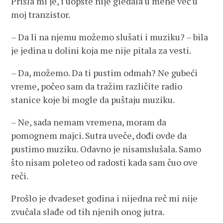
Prišla mi je, i uopšte nije gledala u mene već u
moj tranzistor.
– Da li na njemu možemo slušati i muziku? – bila
je jedina u dolini koja me nije pitala za vesti.
– Da, možemo. Da ti pustim odmah? Ne gubeći
vreme, počeo sam da tražim različite radio
stanice koje bi mogle da puštaju muziku.
– Ne, sada nemam vremena, moram da
pomognem majci. Sutra uveče, dođi ovde da
pustimo muziku. Odavno je nisamslušala. Samo
što nisam poleteo od radosti kada sam čuo ove
reči.
Prošlo je dvadeset godina i nijedna reč mi nije
zvučala slađe od tih njenih onog jutra.