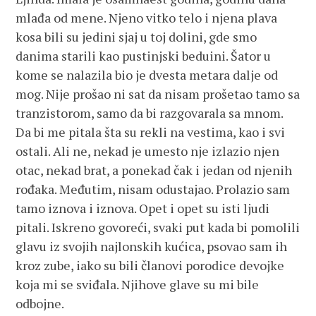
mlađa od mene. Njeno vitko telo i njena plava
kosa bili su jedini sjaj u toj dolini, gde smo
danima starili kao pustinjski beduini. Šator u
kome se nalazila bio je dvesta metara dalje od
mog. Nije prošao ni sat da nisam prošetao tamo sa
tranzistorom, samo da bi razgovarala sa mnom.
Da bi me pitala šta su rekli na vestima, kao i svi
ostali. Ali ne, nekad je umesto nje izlazio njen
otac, nekad brat, a ponekad čak i jedan od njenih
rođaka. Međutim, nisam odustajao. Prolazio sam
tamo iznova i iznova. Opet i opet su isti ljudi
pitali. Iskreno govoreći, svaki put kada bi pomolili
glavu iz svojih najlonskih kućica, psovao sam ih
kroz zube, iako su bili članovi porodice devojke
koja mi se sviđala. Njihove glave su mi bile
odbojne.