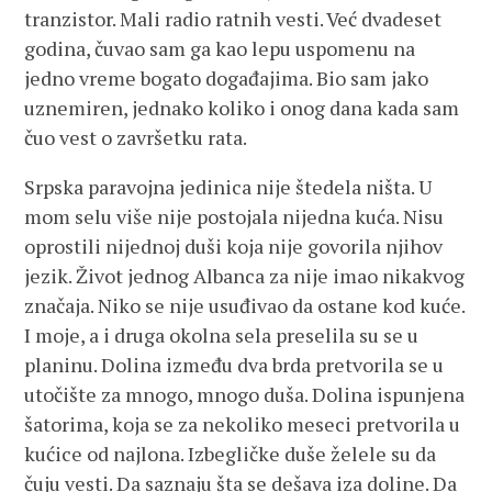
tranzistor. Mali radio ratnih vesti. Već dvadeset
godina, čuvao sam ga kao lepu uspomenu na
jedno vreme bogato događajima. Bio sam jako
uznemiren, jednako koliko i onog dana kada sam
čuo vest o završetku rata.
Srpska paravojna jedinica nije štedela ništa. U
mom selu više nije postojala nijedna kuća. Nisu
oprostili nijednoj duši koja nije govorila njihov
jezik. Život jednog Albanca za nije imao nikakvog
značaja. Niko se nije usuđivao da ostane kod kuće.
I moje, a i druga okolna sela preselila su se u
planinu. Dolina između dva brda pretvorila se u
utočište za mnogo, mnogo duša. Dolina ispunjena
šatorima, koja se za nekoliko meseci pretvorila u
kućice od najlona. Izbegličke duše želele su da
čuju vesti. Da saznaju šta se dešava iza doline. Da