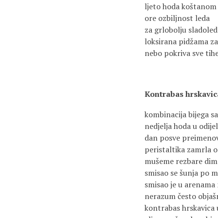
ljeto hoda koštanom
ore ozbiljnost leda
za grlobolju sladole
loksirana pidžama za
nebo pokriva sve tih
Kontrabas hrskavic
kombinacija bijega s
nedjelja hoda u odije
dan posve preimenova
peristaltika zamrla o
mušeme rezbare dim 
smisao se šunja po 
smisao je u arenama
nerazum često objaš
kontrabas hrskavica 