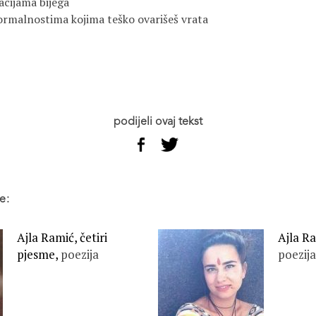
cijama bijega
ormalnostima kojima teško ovarišeš vrata
podijeli ovaj tekst
e:
Ajla Ramić, četiri
Ajla R
pjesme,
poezija
poezija