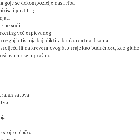
a goje se dekompozicije nas i riba
irisa i pust trg
njati
e ne sudi
rketing već otpjevanog
 uzgoj bitisanja koji diktira konkurentna disanja
stoljeću ili na krevetu ovog što traje kao budućnost, kao gluho
rosijavamo se u prašinu
tranih satova
štvo
aja
o stoje u ćošku
ih krase