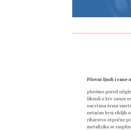
Plovni ljudi i rane
plovimo pored očigl
šiknuli u krv zanos s
nacrtana šema smrt
netačan broj ribljih 
ribarstvo otpočne po
metafizika se rasplin