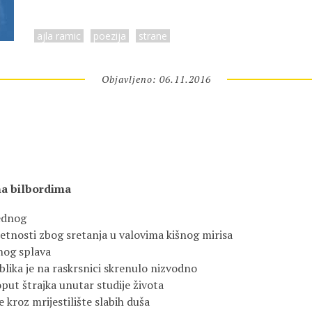
ajla ramic
poezija
strane
Objavljeno: 06.11.2016
 na bilbordima
ednog
retnosti zbog sretanja u valovima kišnog mirisa
nog splava
oblika je na raskrsnici skrenulo nizvodno
put štrajka unutar studije života
e kroz mrijestilište slabih duša