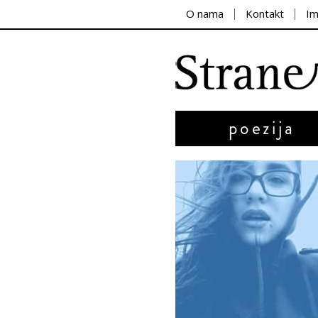
O nama
Kontakt
I
poezija