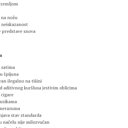
 zemljom
d na nožu
 neiskazanost
e predstave snova
a
a satima
lu špijuna
n ilegalno na tišini
d aditivnog kuršlusa jestivim oblicima
cigare
muzikama
 nerazuma
njava stav standarda
u načelu nije milozvučan