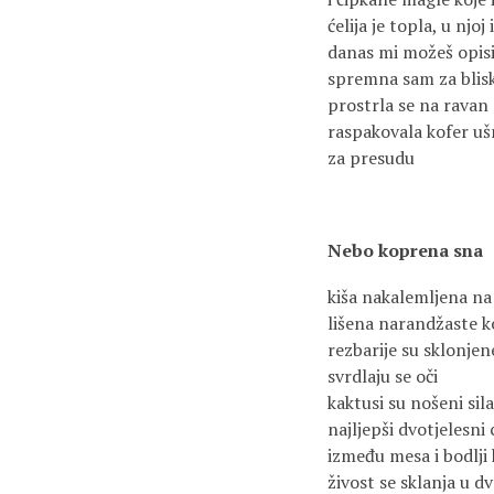
ćelija je topla, u njo
danas mi možeš opisi
spremna sam za blis
prostrla se na ravan
raspakovala kofer ušn
za presudu
Nebo koprena sna
kiša nakalemljena na
lišena narandžaste ko
rezbarije su sklonjen
svrdlaju se oči
kaktusi su nošeni sil
najljepši dvotjelesni 
između mesa i bodlji 
živost se sklanja u dv