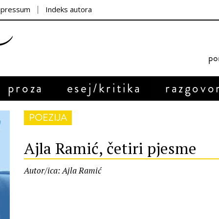
mpressum
Indeks autora
por
proza
esej/kritika
razgovo
POEZIJA
Ajla Ramić, četiri pjesme
Autor/ica: Ajla Ramić