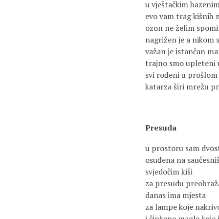
u vještačkim bazenim
evo vam trag kišnih m
ozon ne želim spomi
nagrižen je a nikom s
važan je istančan ma
trajno smo upleteni u
svi rođeni u prošlom 
katarza širi mrežu p
Presuda
u prostoru sam dvos
osuđena na saučesni
svjedočim kiši
za presudu preobraž
danas ima mjesta
za lampe koje nakriv
i čipkane magle koje 