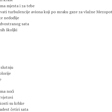
j ima mjesta i za tebe
vati turbulencije aviona koji po mraku gaze za vlažne Mezopo
ke nedođije
 dvostranog sata
ih školjki
 slutnju
lorije
e
ama noći
cvjetovi
kosti su krhke
adest četiri sata