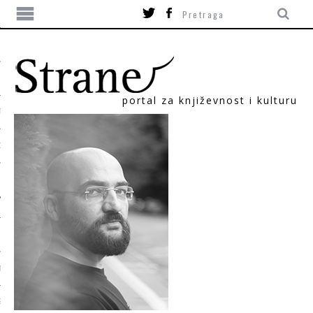
portal za književnost i kulturu
TIKA
ORI
T
SUM