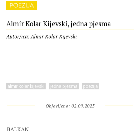
POEZIJA
 AUTORA
Almir Kolar Kijevski, jedna pjesma
Autor/ica: Almir Kolar Kijevski
almir kolar kijevski
jedna pjesma
poezija
Objavljeno: 02.09.2023
BALKAN
