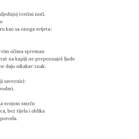
ljednjoj trećini noći.

 

ru kao sa onoga svijeta:

rtvim očima spreman

rat na kapiji ne prepoznaješ ljude

ne daju nikakav znak.

i saveznici:

odari.

sa svojom smrću

a, bez tijela i oblika

 poroda.
