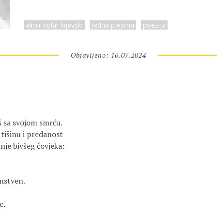
almir kolar kijevski
jedna pjesma
poezija
Objavljeno: 16.07.2024
š sa svojom smrću.

tišinu i predanost

nje bivšeg čovjeka:

nstven.

.
