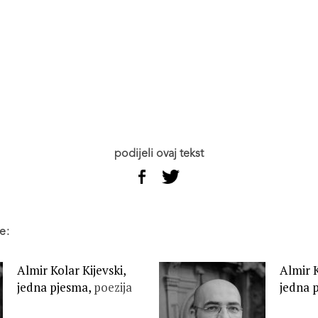
podijeli ovaj tekst
e:
Almir Kolar Kijevski,
Almir K
jedna pjesma,
poezija
jedna 