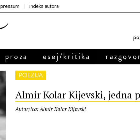
mpressum
Indeks autora
por
proza
esej/kritika
razgovo
POEZIJA
Almir Kolar Kijevski, jedna 
Autor/ica: Almir Kolar Kijevski