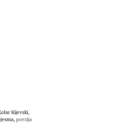
olar Kijevski,
pjesma,
poezija