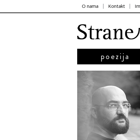
O nama
Kontakt
I
poezija