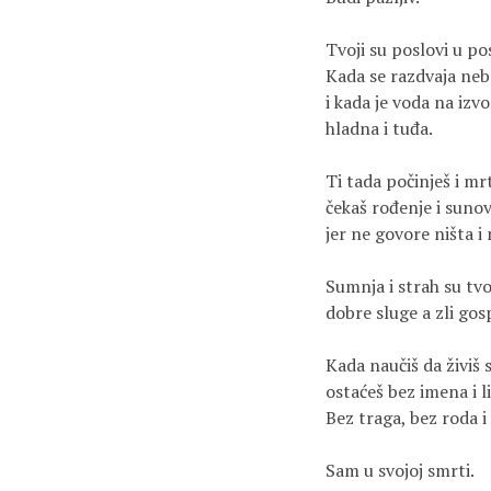
Tvoji su poslovi u pos
Kada se razdvaja nebo
i kada je voda na izvo
hladna i tuđa.

Ti tada počinješ i m
čekaš rođenje i sunov
jer ne govore ništa i 
Sumnja i strah su tvoj
dobre sluge a zli gosp
Kada naučiš da živiš 
ostaćeš bez imena i lic
Bez traga, bez roda i
Sam u svojoj smrti.
