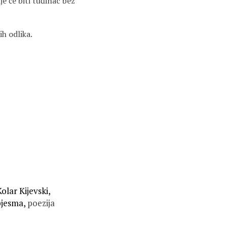
je će biti tuđinac bez
h odlika.
olar Kijevski,
pjesma,
poezija