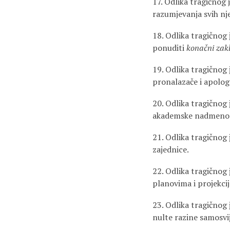
17. Odlika tragičnog
razumjevanja svih nje
18. Odlika tragičnog 
ponuditi
konačni zakl
19. Odlika tragičnog 
pronalazače i apolog
20. Odlika tragičnog
akademske nadmenos
21. Odlika tragičnog
zajednice.
22. Odlika tragičnog
planovima i projekcij
23. Odlika tragičnog
nulte razine samosvi