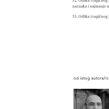
32. Odlika tragičnog 
naznaka i najmanje m
33. Odlika tragičnog
od istog autora/ic