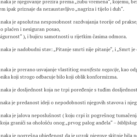
junaka je njegovanje prezira prema „zubu vremena“, kojemu, b
m ipak priznaje da nezaustavljivo „nagriza i tijelo i duh“.
junaka je apsolutna nesposobnost razdvajanja teorije od prakse
no plaćen i nesiguran posao,
sigurnost“ ), i bujicu samotnosti u rijetkim časima odmora.
naka je nadobudni stav: „Pitanje smrti nije pitanje“, i „Smrt je 
unaka je prerano usvajanje vlastitiog
manifesta negacije
, kao od
nika koji strogo odbacuje bilo koji oblik konformizma.
unaka je dosljednost koja ne trpi poređenje s tuđim dosljednos
unaka je predanost ideji o nepodobnosti njegovih stavova i njego
junaka je jalova neposlušnost ( koju crpi iz pogrešnog tumačen
i koja graniči sa ohološću onog „prvog palog anđela“ –
biblijsko
unaka je pogrešna ubjeđenost da je uzrok njegove skitnje bila 