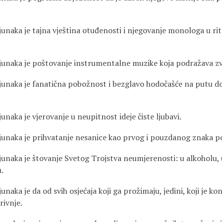
 junaka je tajna vještina otuđenosti i njegovanje monologa u r
 junaka je poštovanje instrumentalne muzike koja podražava zv
 junaka je fanatična pobožnost i bezglavo hodočašće na putu do
junaka je vjerovanje u neupitnost ideje čiste ljubavi.
 junaka je prihvatanje nesanice kao prvog i pouzdanog znaka p
junaka je štovanje Svetog Trojstva neumjerenosti: u alkoholu, 
.
unaka je da od svih osjećaja koji ga prožimaju, jedini, koji je ko
rivnje.