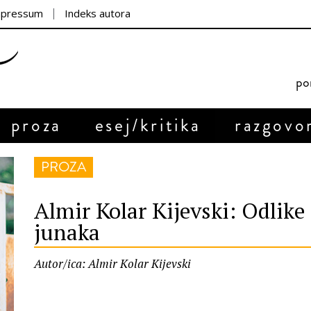
mpressum
Indeks autora
por
proza
esej/kritika
razgovo
PROZA
Almir Kolar Kijevski: Odlike
junaka
Autor/ica: Almir Kolar Kijevski