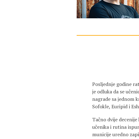
Posljednje godine ra
je odluka da se učeni
nagrade sa jednom knj
Sofokle, Euripid i Eshi
Tačno dvije decenije
učenika i rutina ispu
municije uredno zapi