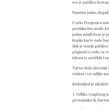
sve je pažljivo kretan
Pamtim jedan događa
U selu Presjenica sa
predaka bio među živi
jedan mlađi brat je p
kopiju karte naše bu
dok je stariji pažljiv
poginuti u redu za v
izbora iz antičkih tra
Tačno dvije decenije 
tridest i tri odlike 
Redoslijed je sljedeći:
1. Odlika tragičnog j
pronalaska ili, barem,