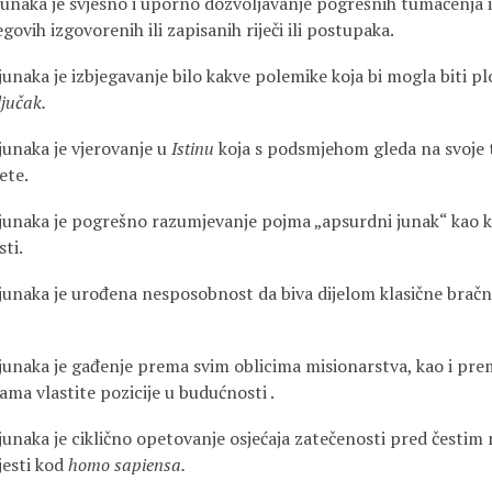
 junaka je svjesno i uporno dozvoljavanje pogrešnih tumačenja 
govih izgovorenih ili zapisanih riječi ili postupaka.
junaka je izbjegavanje bilo kakve polemike koja bi mogla biti p
jučak.
junaka je vjerovanje u
Istinu
koja s podsmjehom gleda na svoje 
ete.
 junaka je pogrešno razumjevanje pojma „apsurdni junak“ kao
ti.
 junaka je urođena nesposobnost da biva dijelom klasične brač
 junaka je gađenje prema svim oblicima misionarstva, kao i pr
ama vlastite pozicije u budućnosti .
 junaka je ciklično opetovanje osjećaja zatečenosti pred čestim
jesti kod
homo sapiensa.