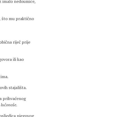
ez imalo nedoumice,
, što mu praktično
obična riječ prije
govora ili kao
tima.
vih stajališta.
ja prihvaćenog
g lučonoše.
posljedica njegovog