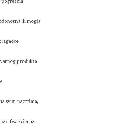
i pogrešnih
lodonosna ili mogla
tragaoce,
 kvarnog produkta
ne
ema svim nacrtima,
 manifestacijama