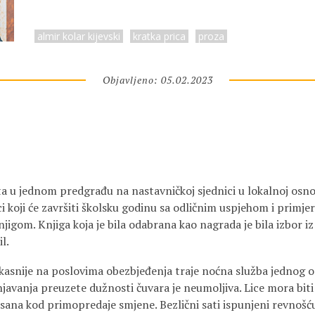
almir kolar kijevski
kratka prica
proza
Objavljeno: 05.02.2023
ta u jednom predgrađu na nastavničkoj sjednici u lokalnoj osn
ci koji će završiti školsku godinu sa odličnim uspjehom i primj
igom. Knjiga koja je bila odabrana kao nagrada je bila izbor iz 
l.
 kasnije na poslovima obezbjeđenja traje noćna služba jednog 
njavanja preuzete dužnosti čuvara je neumoljiva. Lice mora biti 
sana kod primopredaje smjene. Bezlični sati ispunjeni revnošću