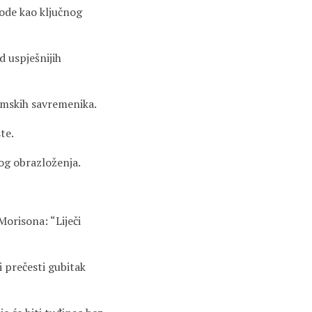
bode kao ključnog
d uspješnijih
umskih savremenika.
te.
nog obrazloženja.
Morisona: “Liječi
i prečesti gubitak