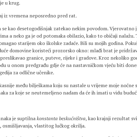
je u krug.
j iz vremena neposredno pred rat.
m se kao desetogodišnjak zatekao nekim povodom. Vjerovatno je
ma a neko ga je od potomaka obilazio, kako to običaji nalažu. T
omagao starijem oko školske zadaće. Bili su mojih godina. Poku
duće domovine koristeći prozorsko okno: mlađi brat je pridrža
o preslikavao granice, puteve, rijeke i gradove. Kroz nekoliko god
odu u onom predgrađu gdje će na nastavničkom vjeću biti done
gedija za odlične učenike.
kasnije među bilješkama koju su nastale u vrijeme moje noćne s
junaka za koje se neutemeljeno nadam da će ih imati u vidu budući
unaka je suptilna
konstanta beskućništva
, kao krajnji rezultat s
 osmišljavanja, vlastitog lučkog okrilja.