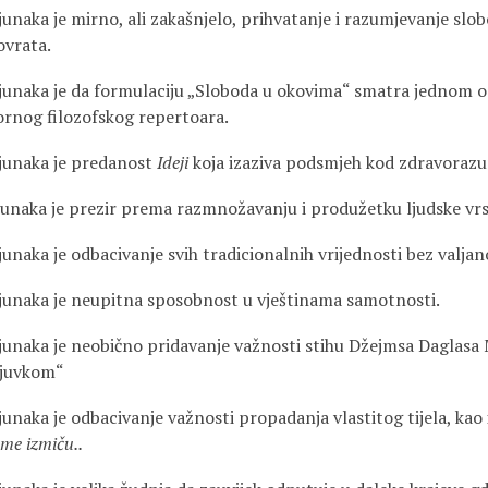
junaka je mirno, ali zakašnjelo, prihvatanje i razumjevanje slo
ovrata.
 junaka je da formulaciju „Sloboda u okovima“ smatra jednom o
nog filozofskog repertoara.
 junaka je predanost
Ideji
koja izaziva podsmjeh kod zdravoraz
 junaka je prezir prema razmnožavanju i produžetku ljudske vrs
junaka je odbacivanje svih tradicionalnih vrijednosti bez valja
 junaka je neupitna sposobnost u vještinama samotnosti.
 junaka je neobično pridavanje važnosti stihu Džejmsa Daglasa 
pljuvkom“
junaka je odbacivanje važnosti propadanja vlastitog tijela, kao 
jeme izmiču..