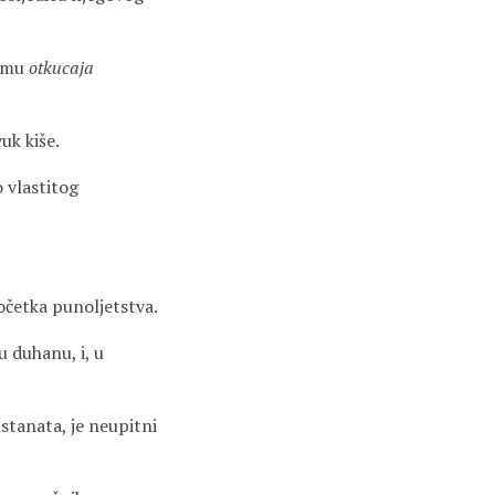
itmu
otkucaja
uk kiše.
 vlastitog
očetka punoljetstva.
u duhanu, i, u
nstanata, je neupitni