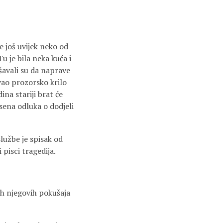
 još uvijek neko od
u je bila neka kuća i
šavali su da naprave
vao prozorsko krilo
ina stariji brat će
sena odluka o dodjeli
lužbe je spisak od
 pisci tragedija.
vih njegovih pokušaja