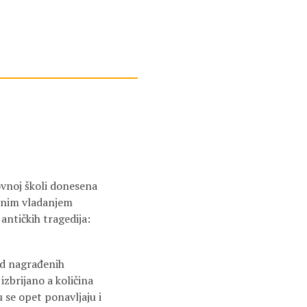
ovnoj školi donesena
ernim vladanjem
antičkih tragedija:
od nagrađenih
izbrijano a količina
 se opet ponavljaju i