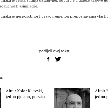
junaka je velika žudnja da zauvijek odputuje u daleke krajeve gd
ogućnosti asimilacije.
 junaka je nesposobnost pravovremenog prepoznavanja vlastiti
podijeli ovaj tekst
e:
Almir Kolar Kijevski,
Almir K
jedna pjesma,
poezija
jedna 