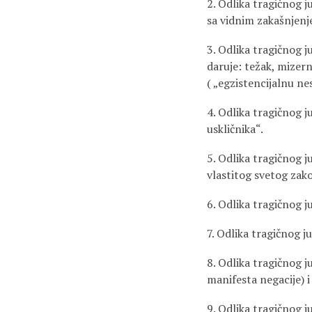
2. Odlika tragičnog 
sa vidnim zakašnjenje
3. Odlika tragičnog 
daruje: težak, mizer
( „egzistencijalnu ne
4. Odlika tragičnog ju
uskličnika“.
5. Odlika tragičnog j
vlastitog svetog zako
6. Odlika tragičnog j
7. Odlika tragičnog j
8. Odlika tragičnog 
manifesta negacije) 
9. Odlika tragičnog j