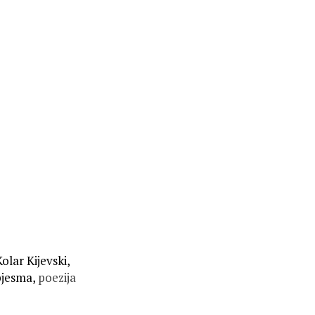
olar Kijevski,
pjesma,
poezija