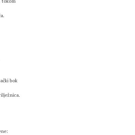
 tokom

a.



ački bok

lježnica. 

ne:
