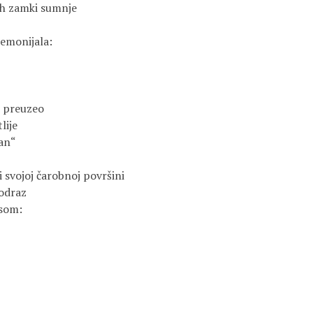
h zamki sumnje 

emonijala:

 preuzeo

ije 

an“

 svojoj čarobnoj površini

odraz

som:
