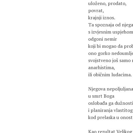
uloženo, prodato, 

povrat, 

krajnji iznos.

Ta spoznaja od njega,
s izvjesnim uspjehom,
odgoni nemir 

koji bi mogao da prob
ono gorko nedoumlje;
svojstveno još samo 
anarhistima, 

ili običnim ludacima.

Njegova nepoljuljana 
u smrt Boga

oslobađa ga dužnosti
i planiranja vlastito
kod prelaska u onost
Kao rezultat Velikog 