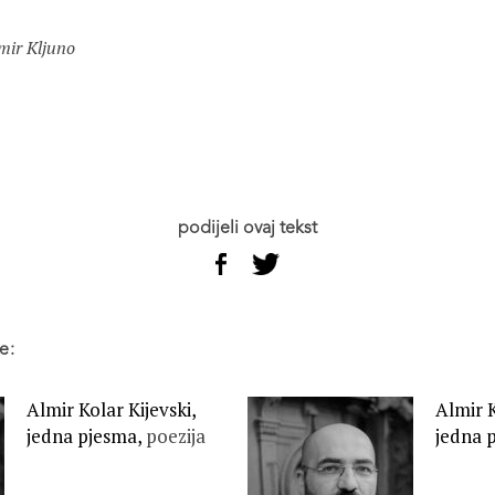
mir Kljuno
podijeli ovaj tekst
e:
Almir Kolar Kijevski,
Almir K
jedna pjesma,
poezija
jedna 