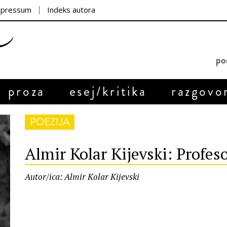
mpressum
Indeks autora
por
proza
esej/kritika
razgovo
POEZIJA
Almir Kolar Kijevski: Profes
Autor/ica: Almir Kolar Kijevski