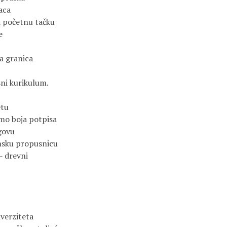
ca

i početnu tačku 



 granica

ni kurikulum.

tu

mo boja potpisa 

govu 

sku propusnicu 

- drevni

verziteta
