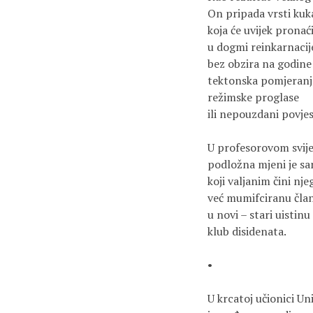
On pripada vrsti kuka
koja će uvijek pronać
u dogmi reinkarnacije
bez obzira na godine

tektonska pomjeranja
režimske proglase

ili nepouzdani povjes
U profesorovom svije
podložna mjeni je sa
koji valjanim čini nje
već mumifciranu član
u novi – stari uistinu 
klub disidenata.

•	

U krcatoj učionici Uni