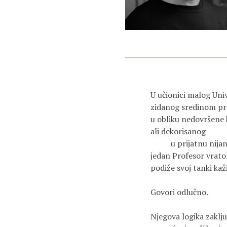
U učionici malog Univ
zidanog sredinom pro
u obliku nedovršene 
ali dekorisanog 

          u prijatnu nijansu pepela:

jedan Profesor vratol
podiže svoj tanki kaži
Govori odlučno.

Njegova logika zaključ