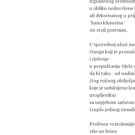
izgrađenog sredinom 
u obliku nedovršene 
ali dekorisanog u pri
"kano klusurina"

on stoji postojan.

U sporednoj ulozi mu
Onoga koji je pronaša
i rješenje

u prepuštanju tijela v
da bi tako - od nadim
(tog ružnog obilježja

koje je uobičajeno kod
utopljenika)

sa uspjehom sačuvao 
truplo jednog nesuđe
Profesor vratolomije 
više ne brine 
