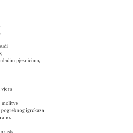
 

 

udi 

 

mladim pjesnicima,

vjera 

 molitve

g pogrebnog igrokaza 

rano.

praska
