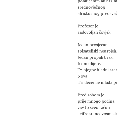
pomućenim ali brzim
srednovječnog

ali iskusnog predavač
Profesor je 

zadovoljan čovjek

Jedan prosječan 

spisateljski neuspjeh.
Jedan propali brak.

Jedno dijete.

Uz njegov hladni star
Nova

Tri decenije mlađa pri
Pred sobom je

prije mnogo godina

vješto sveo račun

i cifre su nedvosmisle