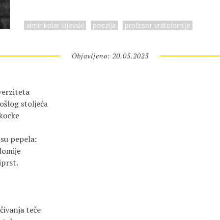
almir kolar kijevski
poezija
profesor vratolomije
Objavljeno: 20.05.2023
erziteta 

šlog stoljeća

kocke

omije 

prst.

ivanja teče 
