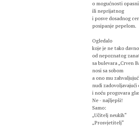
o mogućnosti opasni
ili neprijatnog 

i posve dosadnog cer
posipanje pepelom. 

Ogledalo 

koje je ne tako davno
od nepoznatog zanatl
sa bulevara „Crven B
nosi sa sobom

a ono mu zahvaljujući
nudi zadovoljavajući 
i noću progovara gla
Ne - najljepši!

Samo:

„Učitelj neukih“ 

„Prosvjetitelj“
