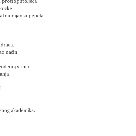
prošlog stoljeća

kocke

jatnu nijansu pepela

draca.

o način

odenoj stihiji

anja





nog akademika. 


