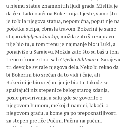
u njemu statue znamenitih ljudi grada. Mislila je
da će u Luki naići na Bokerinija. I jeste, samo što
je to bila njegova statua, nepomična, poput nje na
početku stripa, obrasla travom. Bokerini je samo
stajao
ukipljeno kao kip,
možda zato što zapravo
nije bio tu, u tom trenu je najmanje bio u Luki, a
ponajviše u Sarajevu. Možda zato što su baš u tom
trenu u koncertnoj sali
Cvjetko Rihtman
u Sarajevu
tri devojke svirale njegova dela. Neko bi rekao da
bi Bokerini bio srećan da to vidi i čuje, ali
Bokerini je bio srećan, jer je bio tu, takođe se
spuštajući niz stepenice belog starog zdanja,
posle provirivanja u salu gde se govorilo o
njegovom humoru, mekoj dinamici, lakoći, o
njegovom gradu, u kome ga po prepoznatljivosti
za stepen pretiče Pučini. Pučini na pučini.