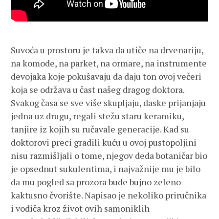
Suvoća u prostoru je takva da utiče na drvenariju,
na komode, na parket, na ormare, na instrumente
devojaka koje pokušavaju da daju ton ovoj večeri
koja se održava u čast našeg dragog doktora.
Svakog časa se sve više skupljaju, daske prijanjaju
jedna uz drugu, regali stežu staru keramiku,
tanjire iz kojih su ručavale generacije. Kad su
doktorovi preci gradili kuću u ovoj pustopoljini
nisu razmišljali o tome, njegov deda botaničar bio
je opsednut sukulentima, i najvažnije mu je bilo
da mu pogled sa prozora bude bujno zeleno
kaktusno čvorište. Napisao je nekoliko priručnika
i vodiča kroz život ovih samoniklih