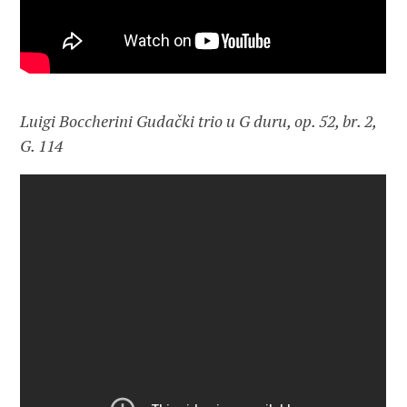
Luigi Boccherini Gudački trio u G duru, op. 52, br. 2,
G. 114