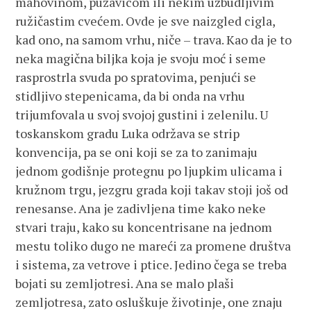
mahovinom, puzavicom ili nekim uzbudljivim
ružičastim cvećem. Ovde je sve naizgled cigla,
kad ono, na samom vrhu, niče – trava. Kao da je to
neka magična biljka koja je svoju moć i seme
rasprostrla svuda po spratovima, penjući se
stidljivo stepenicama, da bi onda na vrhu
trijumfovala u svoj svojoj gustini i zelenilu. U
toskanskom gradu Luka održava se strip
konvencija, pa se oni koji se za to zanimaju
jednom godišnje protegnu po ljupkim ulicama i
kružnom trgu, jezgru grada koji takav stoji još od
renesanse. Ana je zadivljena time kako neke
stvari traju, kako su koncentrisane na jednom
mestu toliko dugo ne mareći za promene društva
i sistema, za vetrove i ptice. Jedino čega se treba
bojati su zemljotresi. Ana se malo plaši
zemljotresa, zato osluškuje životinje, one znaju