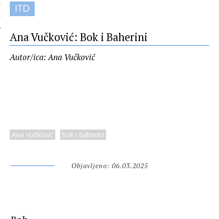
ITD
 AUTORA
Ana Vučković: Bok i Baherini
Autor/ica: Ana Vučković
Ana Vučković
bok i baherini
Objavljeno: 06.03.2025