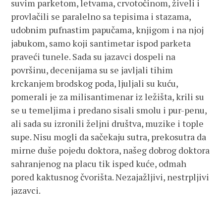
suvim parketom, letvama, crvotočinom, živeli i
provlačili se paralelno sa tepisima i stazama,
udobnim pufnastim papučama, knjigom i na njoj
jabukom, samo koji santimetar ispod parketa
praveći tunele. Sada su jazavci dospeli na
površinu, decenijama su se javljali tihim
krckanjem brodskog poda, ljuljali su kuću,
pomerali je za milisantimenar iz ležišta, krili su
se u temeljima i predano sisali smolu i pur-penu,
ali sada su izronili željni društva, muzike i tople
supe. Nisu mogli da sačekaju sutra, prekosutra da
mirne duše pojedu doktora, našeg dobrog doktora
sahranjenog na placu tik isped kuće, odmah
pored kaktusnog čvorišta. Nezajažljivi, nestrpljivi
jazavci.