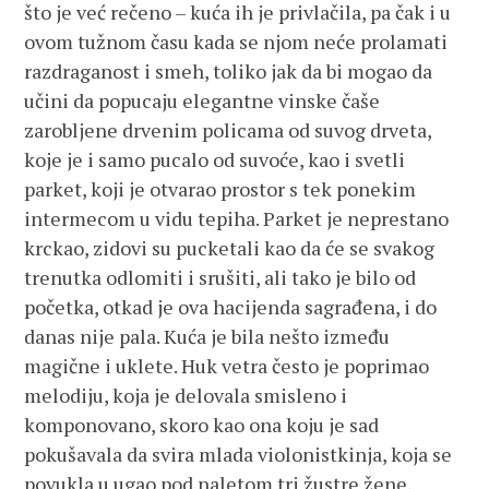
što je već rečeno – kuća ih je privlačila, pa čak i u
ovom tužnom času kada se njom neće prolamati
razdraganost i smeh, toliko jak da bi mogao da
učini da popucaju elegantne vinske čaše
zarobljene drvenim policama od suvog drveta,
koje je i samo pucalo od suvoće, kao i svetli
parket, koji je otvarao prostor s tek ponekim
intermecom u vidu tepiha. Parket je neprestano
krckao, zidovi su pucketali kao da će se svakog
trenutka odlomiti i srušiti, ali tako je bilo od
početka, otkad je ova hacijenda sagrađena, i do
danas nije pala. Kuća je bila nešto između
magične i uklete. Huk vetra često je poprimao
melodiju, koja je delovala smisleno i
komponovano, skoro kao ona koju je sad
pokušavala da svira mlada violonistkinja, koja se
povukla u ugao pod naletom tri žustre žene,