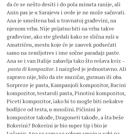
da će se nešto desiti i do pola minuta ranije, ali
Anin pas je u Sarajevu i ovde je ne može sačuvati.
Ana je smeštena baš u travnatoj građevini, na
njenom vrhu. Nije prijatno biti na vrhu takve
građevine, ako ste gledali kako se slična ruši u
Amatrićeu, mestu koje će je zauvek podsećati
samo na zemljotres i ime sočne paradajz paste.
Ana se i van Italije zabavlja tako što rešava kviz –
pasta ili kompozitor.
I naizgled je jednostavno. Ali
zapravo nije, bilo da ste muzičar, gurman ili oba.
Sorpreze je pasta, Kampanjoli kompozitor, Bacini
kompozitor, testaroli pasta, Pinotini kompozitor,
Piceti kompozitor, iako bi to mogle biti nekakve
bodljice od testa, u množini. Pićinini je
kompozitor takođe, Dragoneti takođe, a šta beše
Bokerini? Bokerini je bio super tip i bio je
Lučanin. Ana se sama sa sobom smeje u sobi na