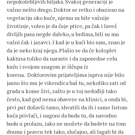
nepokolebljivih biljaka. Svakoj generaciji je
važno nešto drugo. Doktor se retko i obazirao na
vegetaciju oko kuće, njemu su bile važnije
životinje, voleo je da čuje ptice, pa čak i lavež
divljih pasa negde daleko, u brdima, bili su mu
važni čak i jazavci. I kad je u kući bio sam, znao je
da je neko kraj njega. Plašio se da će koloplet
kaktusa toliko da naraste i da zaposedne celu
kuću i svojom snagom je iščupa iz
korena. Doktorovim prijateljima isprva nije bilo
jasno što mu je vikendica baš tu, nekoliko sati od
grada u kome živi, zašto je u toj nedođiji tako
često, kad god nema obaveze na klinici, a onda bi,
prvi put došavši tamo, shvatili da ih i same listom
kuća privlači, i nagoni da budu tu, da navodno
budu u prolazu, iako ne možete da budete na tom
drumu i pravcu tek tako, slučajno, ali lagali bi da