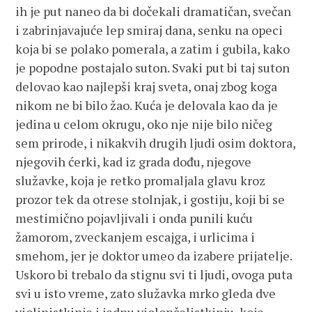
ih je put naneo da bi dočekali dramatičan, svečan
i zabrinjavajuće lep smiraj dana, senku na opeci
koja bi se polako pomerala, a zatim i gubila, kako
je popodne postajalo suton. Svaki put bi taj suton
delovao kao najlepši kraj sveta, onaj zbog koga
nikom ne bi bilo žao. Kuća je delovala kao da je
jedina u celom okrugu, oko nje nije bilo ničeg
sem prirode, i nikakvih drugih ljudi osim doktora,
njegovih ćerki, kad iz grada dođu, njegove
služavke, koja je retko promaljala glavu kroz
prozor tek da otrese stolnjak, i gostiju, koji bi se
mestimično pojavljivali i onda punili kuću
žamorom, zveckanjem escajga, i urlicima i
smehom, jer je doktor umeo da izabere prijatelje.
Uskoro bi trebalo da stignu svi ti ljudi, ovoga puta
svi u isto vreme, zato služavka mrko gleda dve