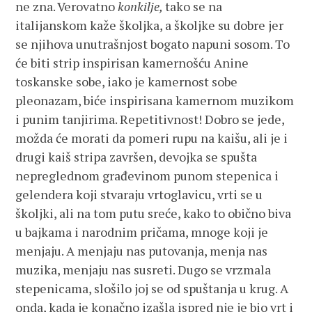
ne zna. Verovatno
konkilje,
tako se na
italijanskom kaže školjka, a školjke su dobre jer
se njihova unutrašnjost bogato napuni sosom. To
će biti strip inspirisan kamernošću Anine
toskanske sobe, iako je kamernost sobe
pleonazam, biće inspirisana kamernom muzikom
i punim tanjirima. Repetitivnost! Dobro se jede,
možda će morati da pomeri rupu na kaišu, ali je i
drugi kaiš stripa završen, devojka se spušta
nepreglednom građevinom punom stepenica i
gelendera koji stvaraju vrtoglavicu, vrti se u
školjki, ali na tom putu sreće, kako to obično biva
u bajkama i narodnim pričama, mnoge koji je
menjaju. A menjaju nas putovanja, menja nas
muzika, menjaju nas susreti. Dugo se vrzmala
stepenicama, slošilo joj se od spuštanja u krug. A
onda, kada je konačno izašla ispred nje je bio vrt i