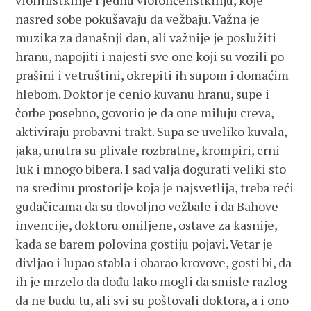
violinistkinje i jednu violončelistkinju, koje
nasred sobe pokušavaju da vežbaju. Važna je
muzika za današnji dan, ali važnije je poslužiti
hranu, napojiti i najesti sve one koji su vozili po
prašini i vetruštini, okrepiti ih supom i domaćim
hlebom. Doktor je cenio kuvanu hranu, supe i
čorbe posebno, govorio je da one miluju creva,
aktiviraju probavni trakt. Supa se uveliko kuvala,
jaka, unutra su plivale rozbratne, krompiri, crni
luk i mnogo bibera. I sad valja dogurati veliki sto
na sredinu prostorije koja je najsvetlija, treba reći
gudačicama da su dovoljno vežbale i da Bahove
invencije, doktoru omiljene, ostave za kasnije,
kada se barem polovina gostiju pojavi. Vetar je
divljao i lupao stabla i obarao krovove, gosti bi, da
ih je mrzelo da dođu lako mogli da smisle razlog
da ne budu tu, ali svi su poštovali doktora, a i ono