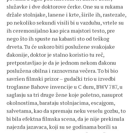
služavke i dve doktorove ćerke. One su u rukama
držale stolnjake, lanene i krte, širile ih, rastezale,
po nekoliko sekundi visili bi u vazduhu, vrtele su
ih ceremonijalno kao pica majstori testo, pre
nego što ih spuste na kabasti sto od teškog
drveta. Tu će uskoro biti poslužene svakojake
đakonije, doktor je stalno koristio tu reč,
pretpostavljao je da je jednom nekom đakonu
poslužena obilna i raznovrsna večera. To bi bio
savršen filmski prizor – gudački trio u izvedbi
troglasne Bahove invencije u C duru, BWV 787, u
saglasju sa tri druge žene koje poletno, nasuprot
okolnostima, barataju stolnjacima, escajgom,
salvetama, kao da spremaju neku veselu gozbu, to
bi bila efektna filmska scena, da je nije prekinula
najezda jazavaca, koji su se godinama borili sa