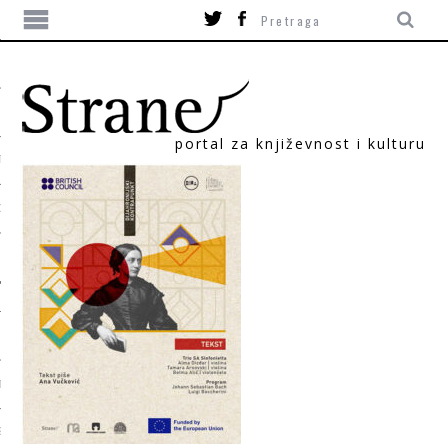
portal za književnost i kulturu
TIKA
ORI
T
SUM