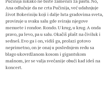
Pučinija nikako ne biste zamenili za pastu. No,
Ana odlučuje da ne crta Pučinija, već udahnjuje
život Bokeriniju koji i dalje luta gradovima sveta,
proviruje u svaku salu gde sviraju njegove
menuete i rondoe. Rondo. U krug, u krug. A onda
pravo, pa levo, pa u salu. Okačiš plašt na čiviluk i
sedneš. Evo ga i on, vidiš ga, prolazi gotovo
neprimetno, on je onaj u poslednjem redu sa
blago ukovrdžanom kosom i gigantskom
mašnom, jer se valja svečanije obući kad ideš na
koncert.