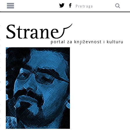
portal za književnost i kulturu
TIKA
ORI
T
SUM