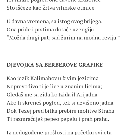
Što iščeze kao žrtva vilinske otmice
U davna vremena, sa istog ovog brijega.
Ona priđe i prstima dotače uzengiju:
“Možda drugi put; sad žurim na modnu reviju.”
DJEVOJKA SA BERBEROVE GRAFIKE
Kao jezik Kalimahov u živim jezicima
Neprevodivo ti je lice u znanim licima;
Gledaš me sa zida ko Izida il Arijadna
Ako li skreneš pogled, tek si uzvišeno jadna.
Dok Tezej pred bitku prebire molitve Strahu
Ti razmračuješ pepeo pepelu i prah prahu.
Iz nedogođene prošlosti na početku svijeta