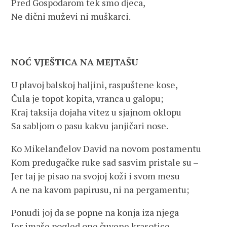
Pred Gospodarom tek smo djeca,
Ne dični muževi ni muškarci.
NOĆ VJEŠTICA NA MEJTAŠU
U plavoj balskoj haljini, raspuštene kose,
Čula je topot kopita, vranca u galopu;
Kraj taksija dojaha vitez u sjajnom oklopu
Sa sabljom o pasu kakvu janjičari nose.
Ko Mikelanđelov David na novom postamentu
Kom predugačke ruke sad sasvim pristale su –
Jer taj je pisao na svojoj koži i svom mesu
A ne na kavom papirusu, ni na pergamentu;
Ponudi joj da se popne na konja iza njega
Jer imaše pogled one čuvene krasotice