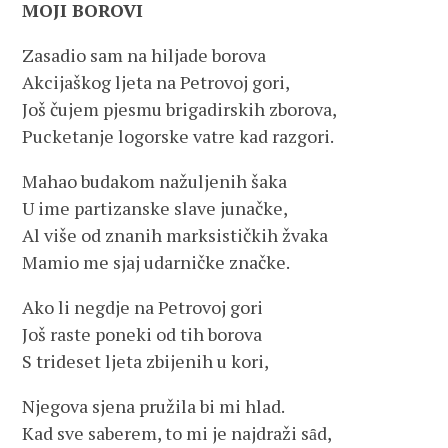
MOJI BOROVI
Zasadio sam na hiljade borova
Akcijaškog ljeta na Petrovoj gori,
Još čujem pjesmu brigadirskih zborova,
Pucketanje logorske vatre kad razgori.
Mahao budakom nažuljenih šaka
U ime partizanske slave junačke,
Al više od znanih marksističkih žvaka
Mamio me sjaj udarničke značke.
Ako li negdje na Petrovoj gori
Još raste poneki od tih borova
S trideset ljeta zbijenih u kori,
Njegova sjena pružila bi mi hlad.
Kad sve saberem, to mi je najdraži sȃd,