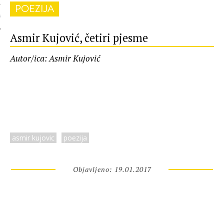
POEZIJA
 AUTORA
Asmir Kujović, četiri pjesme
Autor/ica: Asmir Kujović
asmir kujovic
poezija
Objavljeno: 19.01.2017