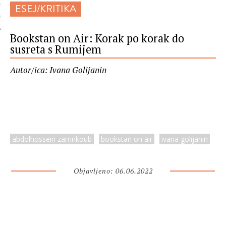
ESEJ/KRITIKA
 AUTORA
Bookstan on Air: Korak po korak do
susreta s Rumijem
Autor/ica: Ivana Golijanin
abdolhossein zarrinkoub
bookstan on air
ivana golijanin
Objavljeno: 06.06.2022