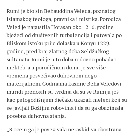
Rumi je bio sin Behauddina Veleda, poznatog
islamskog teologa, pravnika i mistika. Porodica
Veled je napustila Horasan oko 1216. godine
bježeći od društvenih turbulencija i putovala po
Bliskom istoku prije dolaska u Konyu 1229.
godine, pred kraj zlatnog doba Seldžučkog
sultanata. Rumi je u to doba redovno pohađao
mekteb, a u porodičnom domu je sve više
vremena posvećivao duhovnom nego
materijalnom. Godinama kasnije Beha Veledovi
muridi prenosili su tvrdnju da su se Rumiju još
kao petogodišnjem dječaku ukazali meleci koji su
se javljali Božijim robovima i da su ga obuzimala
posebna duhovna stanja.
„S ocem ga je povezivala neraskidiva obostrana