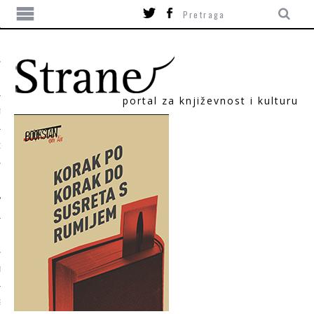
portal za književnost i kulturu
TIKA
ORI
T
SUM