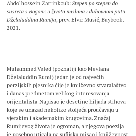
Abdolhossein Zarrinkoub:
Stepen po stepen do
susreta s Bogom
:
o životu mislima i duhovnom putu
Dželaluddina Rumija
, prev. Elvir Musić, Buybook,
2021.
Muhammed Veled (poznatiji kao Mevlana
Dželaluddin Rumi) jedan je od najvećih
perzijskih pjesnika čije je književno stvaralaštvo
i danas predmetom velikog interesovanja
orijentalista. Napisao je desetine hiljada stihova
koje se unazad nekoliko stoljeća proučavaju u
vjerskim i akademskim krugovima. Značaj
Rumijevog života je ogroman, a njegova poezija
je posebno uticala na sufijsku misao i književnost