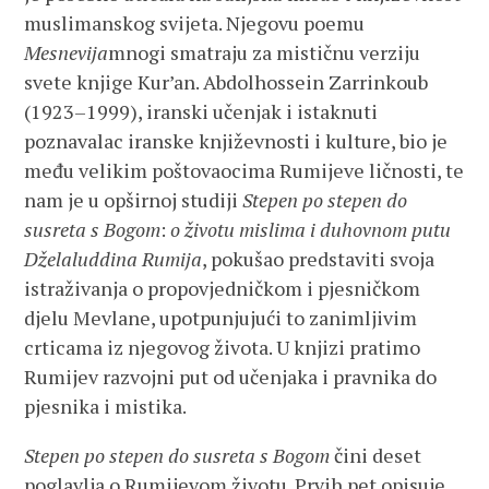
muslimanskog svijeta. Njegovu poemu
Mesnevija
mnogi smatraju za mističnu verziju
svete knjige Kur’an. Abdolhossein Zarrinkoub
(1923–1999), iranski učenjak i istaknuti
poznavalac iranske književnosti i kulture, bio je
među velikim poštovaocima Rumijeve ličnosti, te
nam je u opširnoj studiji
Stepen po stepen do
susreta s Bogom
:
o životu mislima i duhovnom putu
Dželaluddina Rumija
, pokušao predstaviti svoja
istraživanja o propovjedničkom i pjesničkom
djelu Mevlane, upotpunjujući to zanimljivim
crticama iz njegovog života. U knjizi pratimo
Rumijev razvojni put od učenjaka i pravnika do
pjesnika i mistika.
Stepen po stepen do susreta s Bogom
čini deset
poglavlja o Rumijevom životu. Prvih pet opisuje