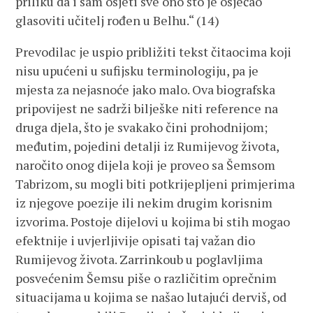
priliku da i sam osjeti sve ono što je osjećao
glasoviti učitelj rođen u Belhu.“ (14)
Prevodilac je uspio približiti tekst čitaocima koji
nisu upućeni u sufijsku terminologiju, pa je
mjesta za nejasnoće jako malo. Ova biografska
pripovijest ne sadrži bilješke niti reference na
druga djela, što je svakako čini prohodnijom;
međutim, pojedini detalji iz Rumijevog života,
naročito onog dijela koji je proveo sa Šemsom
Tabrizom, su mogli biti potkrijepljeni primjerima
iz njegove poezije ili nekim drugim korisnim
izvorima. Postoje dijelovi u kojima bi stih mogao
efektnije i uvjerljivije opisati taj važan dio
Rumijevog života. Zarrinkoub u poglavljima
posvećenim Šemsu piše o različitim oprečnim
situacijama u kojima se našao lutajući derviš, od