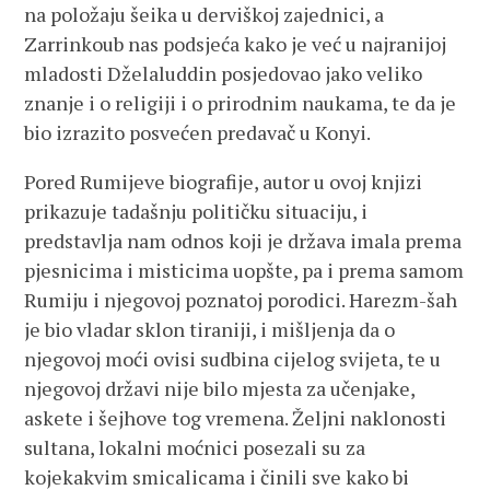
na položaju šeika u derviškoj zajednici, a
Zarrinkoub nas podsjeća kako je već u najranijoj
mladosti Dželaluddin posjedovao jako veliko
znanje i o religiji i o prirodnim naukama, te da je
bio izrazito posvećen predavač u Konyi.
Pored Rumijeve biografije, autor u ovoj knjizi
prikazuje tadašnju političku situaciju, i
predstavlja nam odnos koji je država imala prema
pjesnicima i misticima uopšte, pa i prema samom
Rumiju i njegovoj poznatoj porodici. Harezm-šah
je bio vladar sklon tiraniji, i mišljenja da o
njegovoj moći ovisi sudbina cijelog svijeta, te u
njegovoj državi nije bilo mjesta za učenjake,
askete i šejhove tog vremena. Željni naklonosti
sultana, lokalni moćnici posezali su za
kojekakvim smicalicama i činili sve kako bi