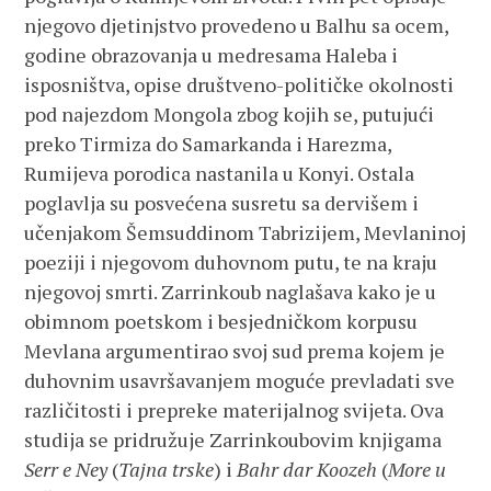
njegovo djetinjstvo provedeno u Balhu sa ocem,
godine obrazovanja u medresama Haleba i
isposništva, opise društveno-političke okolnosti
pod najezdom Mongola zbog kojih se, putujući
preko Tirmiza do Samarkanda i Harezma,
Rumijeva porodica nastanila u Konyi. Ostala
poglavlja su posvećena susretu sa dervišem i
učenjakom Šemsuddinom Tabrizijem, Mevlaninoj
poeziji i njegovom duhovnom putu, te na kraju
njegovoj smrti. Zarrinkoub naglašava kako je u
obimnom poetskom i besjedničkom korpusu
Mevlana argumentirao svoj sud prema kojem je
duhovnim usavršavanjem moguće prevladati sve
različitosti i prepreke materijalnog svijeta. Ova
studija se pridružuje Zarrinkoubovim knjigama
Serr e Ney
(
Tajna trske
) i
Bahr dar Koozeh
(
More u