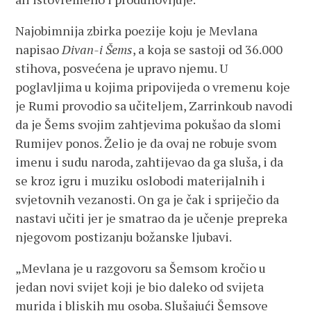
Najobimnija zbirka poezije koju je Mevlana
napisao
Divan-i Šems
, a koja se sastoji od 36.000
stihova, posvećena je upravo njemu. U
poglavljima u kojima pripovijeda o vremenu koje
je Rumi provodio sa učiteljem, Zarrinkoub navodi
da je Šems svojim zahtjevima pokušao da slomi
Rumijev ponos. Želio je da ovaj ne robuje svom
imenu i sudu naroda, zahtijevao da ga sluša, i da
se kroz igru i muziku oslobodi materijalnih i
svjetovnih vezanosti. On ga je čak i spriječio da
nastavi učiti jer je smatrao da je učenje prepreka
njegovom postizanju božanske ljubavi.
„Mevlana je u razgovoru sa Šemsom kročio u
jedan novi svijet koji je bio daleko od svijeta
murida i bliskih mu osoba. Slušajući Šemsove