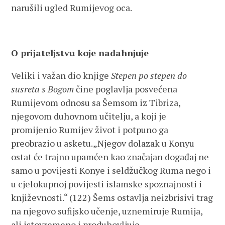
narušili ugled Rumijevog oca.
O prijateljstvu koje nadahnjuje
Veliki i važan dio knjige
Stepen po stepen do
susreta s Bogom
čine poglavlja posvećena
Rumijevom odnosu sa Šemsom iz Tibriza,
njegovom duhovnom učitelju, a koji je
promijenio Rumijev život i potpuno ga
preobrazio u asketu.„Njegov dolazak u Konyu
ostat će trajno upamćen kao značajan događaj ne
samo u povijesti Konye i seldžučkog Ruma nego i
u cjelokupnoj povijesti islamske spoznajnosti i
književnosti.“ (122) Šems ostavlja neizbrisivi trag
na njegovo sufijsko učenje, uznemiruje Rumija,
ali istovremeno i produhovljuje.