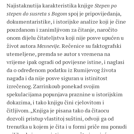
Najistaknutija karakteristika knjige
Stepen po
stepen do susreta s Bogom
spoj je pripovijedanja,
dokumentaristike, i istorijske analize koji je čine
pouzdanom i zanimljivom za čitanje, naročito
onom dijelu čitateljstva koji nije posve upućen u
život autora
Mesnevije.
Rečenice su faktografski
utemeljene, premda se autor s vremena na
vrijeme ipak ogradi od povijesne istine, i naglasi
da o određenom podatku iz Rumijevog života
nagađa i da nije posve siguran u istinitost
izrečenog. Zarrinkoub ponekad svojim
spekulacijama popunjava praznine u istorijskim
dokazima, i tako knjigu čini cjelovitom i
čitljivom. „Knjiga je pisana tako da čitaocu
dozvoli pristup vlastitoj suštini, odvoji ga od
trenutka u kojem je čita i u formi priče mu ponudi