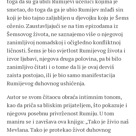
toga da su ga ubili Rumijevi učenici kojima je
smetao, do toga da ga je ubio Rumijev mlađi sin
koji je bio tajno zaljubljen u djevojku koju je Šems
oženio. Zaustavljajući se na tim epizodama iz
Šemsovog života, ne saznajemo više o njegovoj
zanimljivoj nomadskoj i očigledno konfliktnoj
ličnosti. Šems je bio svjetlost Rumijevog života i
izvor ljubavi, njegova druga polovina, pa bi bilo
zanimljivo čitati i o tome da li je ovaj derviš
zaista postojao, ili je bio samo manifestacija
Rumijevog duhovnog ushićenja.
Autor se svom čitaocu obraća intimnim tonom,
kao da priča sa bliskim prijateljem, što pokazuje i
njegovu posebnu privrženost Rumiju. U tom
maniru se i završava ova knjiga: „Tako je živio naš
Mevlana. Tako je protekao život duhovnog