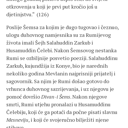
otkrovenja u koji je prvi put kročio još u
djetinjstvu.“ (126)
Poslije Šemsa za kojim je dugo tugovao i čeznuo,
ulogu duhovnog namjesnika su za Rumijevog
života imali Šejh Salahuddin Zarkub i
Husamuddin Čelebi. Nakon Šemsovog nestanka
Rumi se ozbiljnije posvetio poeziji. Salahuddinu
Zarkub, kujundžija iz Konye, bio je narednih
nekoliko godina Mevlanin najprisniji prijatelj i
sagovornik. Sa njim je Rumi došao gotovo do
vrhunca duhovnog sazrijevanja, i uz njegovu je
pomoć dovršio
Divan-i Šems
. Nakon njegove
smrti, Rumi utjehu pronalazi u Husamuddinu
Čelebiju, koji će ga potaći da počne pisati slavnu
Mesneviju
, i koji će svojeručno bilježiti njene
stihove.