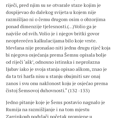
riječi, pred njim su se otvarale staze kojim je
dospijevao do dalekog svijeta u kojem nije
razmišljao ni o čemu drugom osim o obzorjima
ponad dimenzije tjelesnosti.(…)Volio ga je
najviše od svih. Volio je i njegov britki govor
neopterećen kalkulacijama bilo koje vrste.
Mevlana nije pronašao niti jednu drugu riječ koja
bi njegova osjećanja prema Šemsu opisala bolje
od riječi ‘ašk’, odnosno istinska i neprolazna
ljubav iako je svoja stanja opisao aškom, znao je
da ta tri harfa nisu u stanju obujmiti sav onaj
zanos i svu onu naklonost koju je osjećao prema
čistoj Šemsovoj duhovnosti.“ (132 -133)
Jedno pitanje koje je Šems postavio nagnalo je
Rumija na razmišljanje i na tom mjestu
Zarrinkoub podvlači početak promjene u