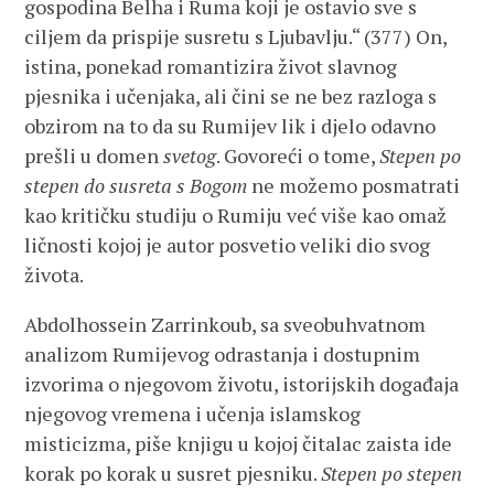
gospodina Belha i Ruma koji je ostavio sve s
ciljem da prispije susretu s Ljubavlju.“ (377) On,
istina, ponekad romantizira život slavnog
pjesnika i učenjaka, ali čini se ne bez razloga s
obzirom na to da su Rumijev lik i djelo odavno
prešli u domen
svetog
. Govoreći o tome,
Stepen po
stepen do susreta s Bogom
ne možemo posmatrati
kao kritičku studiju o Rumiju već više kao omaž
ličnosti kojoj je autor posvetio veliki dio svog
života.
Abdolhossein Zarrinkoub, sa sveobuhvatnom
analizom Rumijevog odrastanja i dostupnim
izvorima o njegovom životu, istorijskih događaja
njegovog vremena i učenja islamskog
misticizma, piše knjigu u kojoj čitalac zaista ide
korak po korak u susret pjesniku.
Stepen po stepen