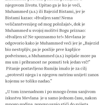
njegovom životu. Upitao ga je ko je veći,
Muhammed (a.s.) ili Bajezid Bistami, jer je
Bistami kazao: »Hvaljen sam! Nema
veličanstvenijeg od mog položaja!«, dok je
Muhammed u svojoj molitvi Bogu priznao:
»Hvaljen si! Ne spoznasmo te!« Mevlana je
odgovorio kako je Muhammed veći jer je „Bajezid
bio nestrpljiv, pa je poslije prve kapljice
podvrisnuo, a Muhammed (a.s.) ispijaše more pa
mu um i pribranost ne pomuti tek jedan vrč!“
Pitanje postavljeno Rumiju imalo je za cilj
„protresti njega i u njegovu nutrinu unijeti zanos
kojemu se toliko nadao.“
„U tom iznenadnom i po mnogo čemu sanjivom
iskustvu Mevlana je u samo jednom času, nakon
mnogo godina, ponovo uspio stići do svijeta