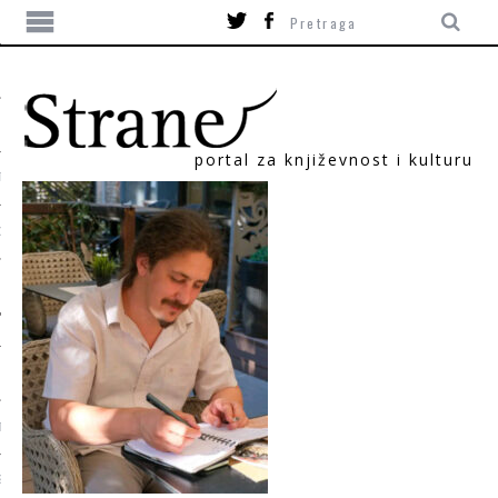
portal za književnost i kulturu
TIKA
ORI
T
SUM