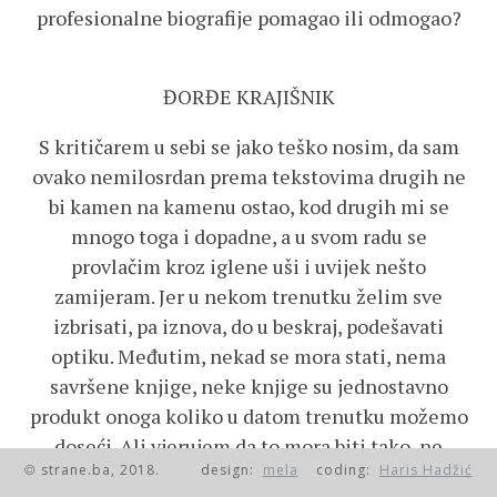
profesionalne biografije pomagao ili odmogao?
ĐORĐE KRAJIŠNIK
S kritičarem u sebi se jako teško nosim, da sam
ovako nemilosrdan prema tekstovima drugih ne
bi kamen na kamenu ostao, kod drugih mi se
mnogo toga i dopadne, a u svom radu se
provlačim kroz iglene uši i uvijek nešto
zamijeram. Jer u nekom trenutku želim sve
izbrisati, pa iznova, do u beskraj, podešavati
optiku. Međutim, nekad se mora stati, nema
savršene knjige, neke knjige su jednostavno
produkt onoga koliko u datom trenutku možemo
doseći. Ali vjerujem da to mora biti tako, ne
strane.ba, 2018.
design:
mela
coding:
Haris Hadžić
sporim da neki ljudi pišu s lakoćom i punim
©