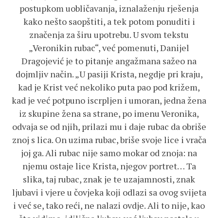
postupkom uobličavanja, iznalaženju rješenja
kako nešto saopštiti, a tek potom ponuditi i
značenja za širu upotrebu. U svom tekstu
„Veronikin rubac“, već pomenuti, Danijel
Dragojević je to pitanje angažmana sažeo na
dojmljiv način. „U pasiji Krista, negdje pri kraju,
kad je Krist već nekoliko puta pao pod križem,
kad je već potpuno iscrpljen i umoran, jedna žena
iz skupine žena sa strane, po imenu Veronika,
odvaja se od njih, prilazi mu i daje rubac da obriše
znoj s lica. On uzima rubac, briše svoje lice i vrača
joj ga. Ali rubac nije samo mokar od znoja: na
njemu ostaje lice Krista, njegov portret… Ta
slika, taj rubac, znak je te uzajamnosti, znak
ljubavi i vjere u čovjeka koji odlazi sa ovog svijeta
i već se, tako reći, ne nalazi ovdje. Ali to nije, kao