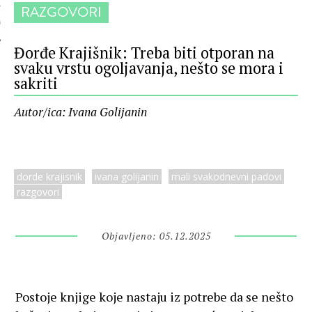
RAZGOVORI
 AUTORA
Đorđe Krajišnik: Treba biti otporan na
svaku vrstu ogoljavanja, nešto se mora i
sakriti
Autor/ica: Ivana Golijanin
dorde krajisnik
ivana golijanin
mali svakodnevni padovi
razgovori
Objavljeno: 05.12.2025
Postoje knjige koje nastaju iz potrebe da se nešto