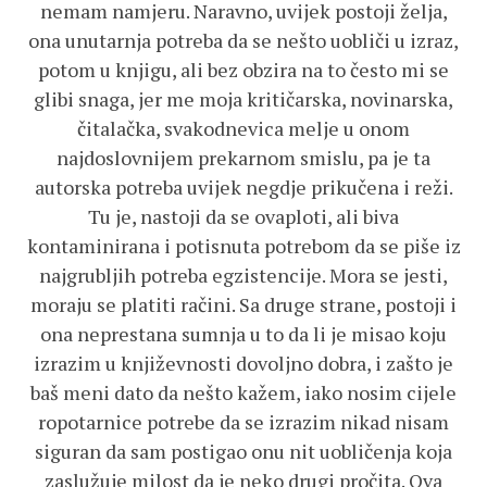
nemam namjeru. Naravno, uvijek postoji želja,
ona unutarnja potreba da se nešto uobliči u izraz,
potom u knjigu, ali bez obzira na to često mi se
glibi snaga, jer me moja kritičarska, novinarska,
čitalačka, svakodnevica melje u onom
najdoslovnijem prekarnom smislu, pa je ta
autorska potreba uvijek negdje prikučena i reži.
Tu je, nastoji da se ovaploti, ali biva
kontaminirana i potisnuta potrebom da se piše iz
najgrubljih potreba egzistencije. Mora se jesti,
moraju se platiti račini. Sa druge strane, postoji i
ona neprestana sumnja u to da li je misao koju
izrazim u književnosti dovoljno dobra, i zašto je
baš meni dato da nešto kažem, iako nosim cijele
ropotarnice potrebe da se izrazim nikad nisam
siguran da sam postigao onu nit uobličenja koja
zaslužuje milost da je neko drugi pročita. Ova