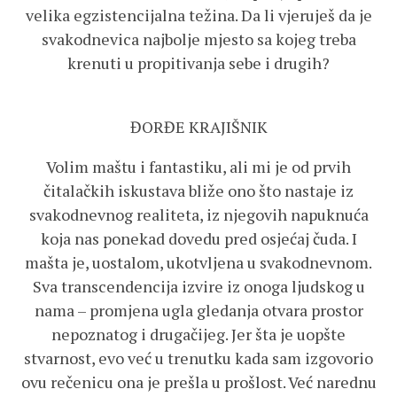
velika egzistencijalna težina. Da li vjeruješ da je
svakodnevica najbolje mjesto sa kojeg treba
krenuti u propitivanja sebe i drugih?
ĐORĐE KRAJIŠNIK
Volim maštu i fantastiku, ali mi je od prvih
čitalačkih iskustava bliže ono što nastaje iz
svakodnevnog realiteta, iz njegovih napuknuća
koja nas ponekad dovedu pred osjećaj čuda. I
mašta je, uostalom, ukotvljena u svakodnevnom.
Sva transcendencija izvire iz onoga ljudskog u
nama – promjena ugla gledanja otvara prostor
nepoznatog i drugačijeg. Jer šta je uopšte
stvarnost, evo već u trenutku kada sam izgovorio
ovu rečenicu ona je prešla u prošlost. Već narednu