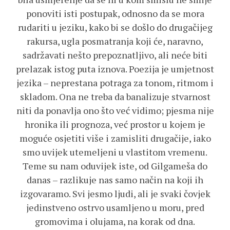
ponoviti isti postupak, odnosno da se mora
rudariti u jeziku, kako bi se došlo do drugačijeg
rakursa, ugla posmatranja koji će, naravno,
sadržavati nešto prepoznatljivo, ali neće biti
prelazak istog puta iznova. Poezija je umjetnost
jezika – neprestana potraga za tonom, ritmom i
skladom. Ona ne treba da banalizuje stvarnost
niti da ponavlja ono što već vidimo; pjesma nije
hronika ili prognoza, već prostor u kojem je
moguće osjetiti više i zamisliti drugačije, iako
smo uvijek utemeljeni u vlastitom vremenu.
Teme su nam oduvijek iste, od Gilgameša do
danas – razlikuje nas samo način na koji ih
izgovaramo. Svi jesmo ljudi, ali je svaki čovjek
jedinstveno ostrvo usamljeno u moru, pred
gromovima i olujama, na korak od dna.