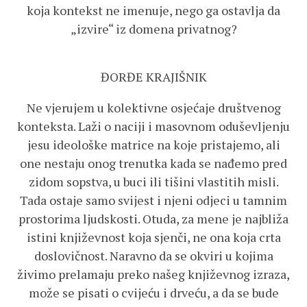
koja kontekst ne imenuje, nego ga ostavlja da
„izvire“ iz domena privatnog?
ĐORĐE KRAJIŠNIK
Ne vjerujem u kolektivne osjećaje društvenog
konteksta. Laži o naciji i masovnom oduševljenju
jesu ideološke matrice na koje pristajemo, ali
one nestaju onog trenutka kada se nađemo pred
zidom sopstva, u buci ili tišini vlastitih misli.
Tada ostaje samo svijest i njeni odjeci u tamnim
prostorima ljudskosti. Otuda, za mene je najbliža
istini književnost koja sjenči, ne ona koja crta
doslovičnost. Naravno da se okviri u kojima
živimo prelamaju preko našeg književnog izraza,
može se pisati o cvijeću i drveću, a da se bude