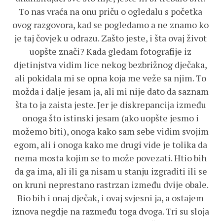
To nas vraća na onu priču o ogledalu s početka
ovog razgovora, kad se pogledamo a ne znamo ko
je taj čovjek u odrazu. Zašto jeste, i šta ovaj život
uopšte znači? Kada gledam fotografije iz
djetinjstva vidim lice nekog bezbrižnog dječaka,
ali pokidala mi se opna koja me veže sa njim. To
možda i dalje jesam ja, ali mi nije dato da saznam
šta to ja zaista jeste. Jer je diskrepancija između
onoga što istinski jesam (ako uopšte jesmo i
možemo biti), onoga kako sam sebe vidim svojim
egom, ali i onoga kako me drugi vide je tolika da
nema mosta kojim se to može povezati. Htio bih
da ga ima, ali ili ga nisam u stanju izgraditi ili se
on kruni neprestano rastrzan između dvije obale.
Bio bih i onaj dječak, i ovaj svjesni ja, a ostajem
iznova negdje na razmeđu toga dvoga. Tri su sloja