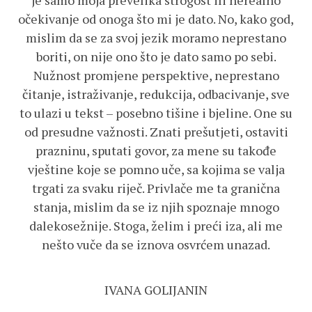
je samo moja prevelika strogost ili nerealno
očekivanje od onoga što mi je dato. No, kako god,
mislim da se za svoj jezik moramo neprestano
boriti, on nije ono što je dato samo po sebi.
Nužnost promjene perspektive, neprestano
čitanje, istraživanje, redukcija, odbacivanje, sve
to ulazi u tekst – posebno tišine i bjeline. One su
od presudne važnosti. Znati prešutjeti, ostaviti
prazninu, sputati govor, za mene su takođe
vještine koje se pomno uče, sa kojima se valja
trgati za svaku riječ. Privlače me ta granična
stanja, mislim da se iz njih spoznaje mnogo
dalekosežnije. Stoga, želim i preći iza, ali me
nešto vuče da se iznova osvrćem unazad.
IVANA GOLIJANIN