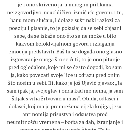
je i ono skriveno ja, u mnogim prilikama
neizgovorljivo, neuobličivo, izmičuće govoru. I tu,
bar u mom slučaju, i dolaze suštinski razlozi za
poeziju i pisanje, to je pokušaj da se sebi objasni
sebe, da se iskaže ono što se ne može u bilo
kakvom koloklvijalnom govoru i izlaganju
emocija predstaviti. Baš tu se događa ono glasno
izgovaranje onoga što se ćuti; to je ono pitanje
pred ogledalom, koje mi se često dogodi, ko sam
ja, kako povezati svoje lice u odrazu pred onim
što nosim u sebi. Ili, kako je još Ujević pjevao: „Ja
sam ipak ja, svojeglav i onda kad me nema, ja sam
šiljak s vrha žrtvovan u masi“. Otuda, odlasci i
dolasci, kojima je premrežena cijela knjiga, jesu
antinomija prisustva i odsustva pred
neumitnošću vremena – borba za dah, izranjanje i
ponovno uranjanje u vodu života. To je