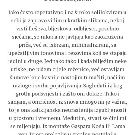
Iako često repetativno i na široko solilokviram u
sebi ja zapravo vidim u kratkim slikama, nekoj
vrsti fleševa, bljeskova; odbljesci, posebno
sjećanja, se nikada ne javljaju kao zaokružena
priča, već su iskrzani, minimalizirani, sa
upečatljivim tonovima i rezovima koji se stapaju
jedini u druge. Jednako tako i kada bilježim neke
utiske, ne pišem cijele rečenice, već ostavljam
šumove koje kasnije nastojim tumačiti, naći im
razloge i svrhu pojavljivanja. Sagledati iz kog
grotla podsvijesti i zašto oni dolaze. Tako i
sanjam, a oniričnost iz snova mnogo mi je važna,
to je ona kafikijanska neurastenija izgubljenosti
u prostoru i vremenu. Međutim, stvari se čini mi
se mijenjaju, iz montaže Gaspara Noéa ili Larsa
von Triera prelazim u zrcalnu nostalgiju