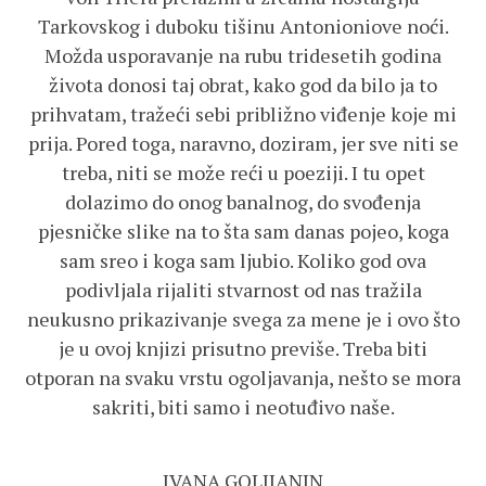
Tarkovskog i duboku tišinu Antonioniove noći.
Možda usporavanje na rubu tridesetih godina
života donosi taj obrat, kako god da bilo ja to
prihvatam, tražeći sebi približno viđenje koje mi
prija. Pored toga, naravno, doziram, jer sve niti se
treba, niti se može reći u poeziji. I tu opet
dolazimo do onog banalnog, do svođenja
pjesničke slike na to šta sam danas pojeo, koga
sam sreo i koga sam ljubio. Koliko god ova
podivljala rijaliti stvarnost od nas tražila
neukusno prikazivanje svega za mene je i ovo što
je u ovoj knjizi prisutno previše. Treba biti
otporan na svaku vrstu ogoljavanja, nešto se mora
sakriti, biti samo i neotuđivo naše.
IVANA GOLIJANIN