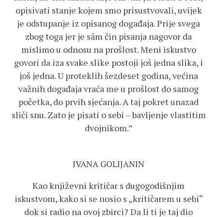
opisivati stanje kojem smo prisustvovali, uvijek
je odstupanje iz opisanog događaja. Prije svega
zbog toga jer je sâm čin pisanja nagovor da
mislimo u odnosu na prošlost. Meni iskustvo
govori da iza svake slike postoji još jedna slika, i
još jedna. U proteklih šezdeset godina, većina
važnih događaja vraća me u prošlost do samog
početka, do prvih sjećanja. A taj pokret unazad
sliči snu. Zato je pisati o sebi – bavljenje vlastitim
dvojnikom.”
IVANA GOLIJANIN
Kao književni kritičar s dugogodišnjim
iskustvom, kako si se nosio s „kritičarem u sebi“
dok si radio na ovoj zbirci? Da li ti je taj dio