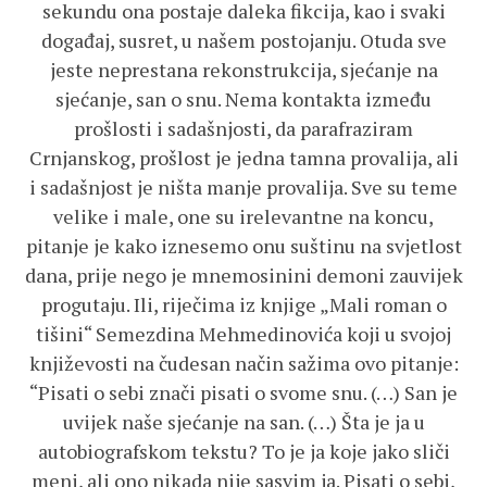
sekundu ona postaje daleka fikcija, kao i svaki
događaj, susret, u našem postojanju. Otuda sve
jeste neprestana rekonstrukcija, sjećanje na
sjećanje, san o snu. Nema kontakta između
prošlosti i sadašnjosti, da parafraziram
Crnjanskog, prošlost je jedna tamna provalija, ali
i sadašnjost je ništa manje provalija. Sve su teme
velike i male, one su irelevantne na koncu,
pitanje je kako iznesemo onu suštinu na svjetlost
dana, prije nego je mnemosinini demoni zauvijek
progutaju. Ili, riječima iz knjige „Mali roman o
tišini“ Semezdina Mehmedinovića koji u svojoj
književosti na čudesan način sažima ovo pitanje:
“Pisati o sebi znači pisati o svome snu. (…) San je
uvijek naše sjećanje na san. (…) Šta je ja u
autobiografskom tekstu? To je ja koje jako sliči
meni, ali ono nikada nije sasvim ja. Pisati o sebi,