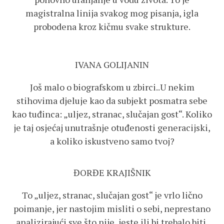
magistralna linija svakog mog pisanja, igla
probodena kroz kičmu svake strukture.
IVANA GOLIJANIN
Još malo o biografskom u zbirci..U nekim
stihovima djeluje kao da subjekt posmatra sebe
kao tuđinca: „uljez, stranac, slučajan gost“. Koliko
je taj osjećaj unutrašnje otuđenosti generacijski,
a koliko iskustveno samo tvoj?
ĐORĐE KRAJIŠNIK
To „uljez, stranac, slučajan gost“ je vrlo lično
poimanje, jer nastojim misliti o sebi, neprestano
analizirajući sve što nije, jeste ili bi trebalo biti.