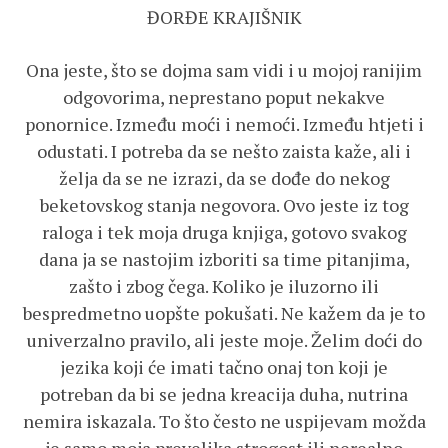
ĐORĐE KRAJIŠNIK
Ona jeste, što se dojma sam vidi i u mojoj ranijim
odgovorima, neprestano poput nekakve
ponornice. Između moći i nemoći. Između htjeti i
odustati. I potreba da se nešto zaista kaže, ali i
želja da se ne izrazi, da se dođe do nekog
beketovskog stanja negovora. Ovo jeste iz tog
raloga i tek moja druga knjiga, gotovo svakog
dana ja se nastojim izboriti sa time pitanjima,
zašto i zbog čega. Koliko je iluzorno ili
bespredmetno uopšte pokušati. Ne kažem da je to
univerzalno pravilo, ali jeste moje. Želim doći do
jezika koji će imati tačno onaj ton koji je
potreban da bi se jedna kreacija duha, nutrina
nemira iskazala. To što često ne uspijevam možda