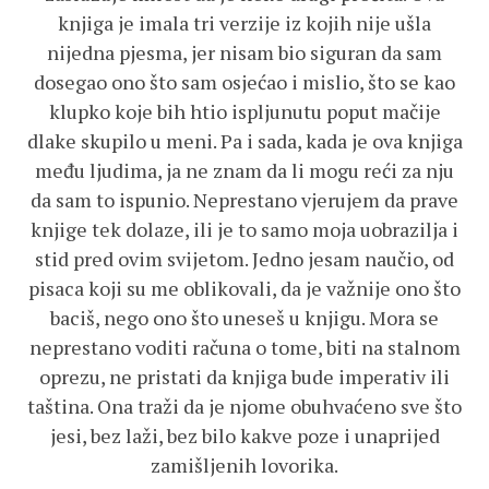
knjiga je imala tri verzije iz kojih nije ušla
nijedna pjesma, jer nisam bio siguran da sam
dosegao ono što sam osjećao i mislio, što se kao
klupko koje bih htio ispljunutu poput mačije
dlake skupilo u meni. Pa i sada, kada je ova knjiga
među ljudima, ja ne znam da li mogu reći za nju
da sam to ispunio. Neprestano vjerujem da prave
knjige tek dolaze, ili je to samo moja uobrazilja i
stid pred ovim svijetom. Jedno jesam naučio, od
pisaca koji su me oblikovali, da je važnije ono što
baciš, nego ono što uneseš u knjigu. Mora se
neprestano voditi računa o tome, biti na stalnom
oprezu, ne pristati da knjiga bude imperativ ili
taština. Ona traži da je njome obuhvaćeno sve što
jesi, bez laži, bez bilo kakve poze i unaprijed
zamišljenih lovorika.