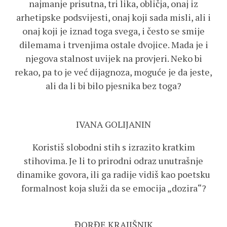
najmanje prisutna, tri lika, obličja, onaj iz
arhetipske podsvijesti, onaj koji sada misli, ali i
onaj koji je iznad toga svega, i često se smije
dilemama i trvenjima ostale dvojice. Mada je i
njegova stalnost uvijek na provjeri. Neko bi
rekao, pa to je već dijagnoza, moguće je da jeste,
ali da li bi bilo pjesnika bez toga?
IVANA GOLIJANIN
Koristiš slobodni stih s izrazito kratkim
stihovima. Je li to prirodni odraz unutrašnje
dinamike govora, ili ga radije vidiš kao poetsku
formalnost koja služi da se emocija „dozira“?
ĐORĐE KRAJIŠNIK