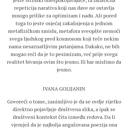
jeste istinski onespokojavajuće, ta fanatična
repeticija narativa koji nas dave ne ostavlja
mnogo prilike za optimizam i nadu. Ali pored
toga to jeste osjećaj zakašnjenja u jednom
metafizičkom smislu, metafora sveopšte nemoći
svega ljudskog pred kosmosom koji teče nekim
nama nesaznatljivim putanjama. Dakako, ne bih
mogao reći da je to pesimizam, već prije svega
realitet bivanja ovim što jesmo. Ili bar mislimo da
jesmo.
IVANA GOLIJANIN
Govoreći o tome, zanimljivo je da se ovdje rijetko
direktno pojavljuje društvena slika, a ipak se
društveni kontekst čita između redova. Da li
vjeruješ da je najbolja angažovana poezija ona