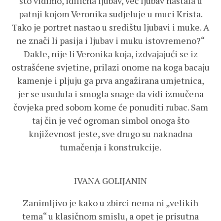
što vidimo, idilična ljubav, već ljubav nastala u
patnji kojom Veronika sudjeluje u muci Krista.
Tako je portret nastao u središtu ljubavi i muke. A
ne znači li pasija i ljubav i muku istovremeno?“
Dakle, nije li Veronika koja, izdvajajući se iz
ostrašćene svjetine, prilazi onome na koga bacaju
kamenje i pljuju ga prva angažirana umjetnica,
jer se usudula i smogla snage da vidi izmučena
čovjeka pred sobom kome će ponuditi rubac. Sam
taj čin je već ogroman simbol onoga što
književnost jeste, sve drugo su naknadna
tumačenja i konstrukcije.
IVANA GOLIJANIN
Zanimljivo je kako u zbirci nema ni „velikih
tema“ u klasičnom smislu, a opet je prisutna