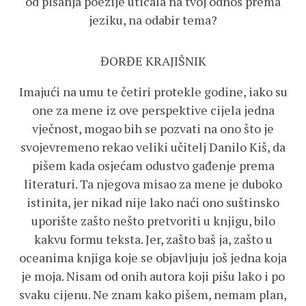
od pisanja poezije uticala na tvoj odnos prema
jeziku, na odabir tema?
ĐORĐE KRAJIŠNIK
Imajući na umu te četiri protekle godine, iako su
one za mene iz ove perspektive cijela jedna
vječnost, mogao bih se pozvati na ono što je
svojevremeno rekao veliki učitelj Danilo Kiš, da
pišem kada osjećam odustvo gađenje prema
literaturi. Ta njegova misao za mene je duboko
istinita, jer nikad nije lako naći ono suštinsko
uporište zašto nešto pretvoriti u knjigu, bilo
kakvu formu teksta. Jer, zašto baš ja, zašto u
oceanima knjiga koje se objavljuju još jedna koja
je moja. Nisam od onih autora koji pišu lako i po
svaku cijenu. Ne znam kako pišem, nemam plan,