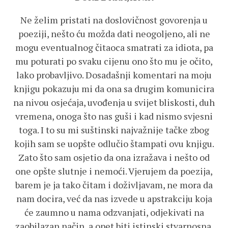
Ne želim pristati na doslovičnost govorenja u
poeziji, nešto ću možda dati neogoljeno, ali ne
mogu eventualnog čitaoca smatrati za idiota, pa
mu poturati po svaku cijenu ono što mu je očito,
lako probavljivo. Dosadašnji komentari na moju
knjigu pokazuju mi da ona sa drugim komunicira
na nivou osjećaja, uvođenja u svijet bliskosti, duh
vremena, onoga što nas guši i kad nismo svjesni
toga. I to su mi suštinski najvažnije tačke zbog
kojih sam se uopšte odlučio štampati ovu knjigu.
Zato što sam osjetio da ona izražava i nešto od
one opšte slutnje i nemoći. Vjerujem da poezija,
barem je ja tako čitam i doživljavam, ne mora da
nam docira, već da nas izvede u apstrakciju koja
će zaumno u nama odzvanjati, odjekivati na
zaobilazan način, a opet biti istinski stvarnosna.