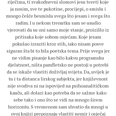
riječima, ti svakodnevni slomovi jesu tereti koje
ja nosim, sve te pukotine, procijepi, o smislu i
mnogo češće besmislu svega što jesam i svega što
radim. I u nekom trenutku sam se usudio
vjerovati da su oni samo moje stanje, proizišlo iz
pritisaka koje sobom osjećam. Koje jesam
pokušao izraziti kroz stih, iako nisam posve
siguran šta bi to bila poetska tema. Prije svega jer
ne vidim pisanje kao bilo kakvu programsku
djelatnost, ništa pamfletsko ne postoji u potrebi
da se iskaže vlastiti doživljaj svijeta. Da, uvijek je
tu i ta distanca lirskog subjekta, jer književnost
nije svodiva ni na ispovijed na psihoanalitičkom
kauču, ali dolazi kao potreba da se sažme kako
sebe tako i ono što se vidi na mnogo širem
horizontu. S vremenom sam shvatio da mnogi u
ovoj knjizi prepoznaju vlastiti nemir i osjećaj