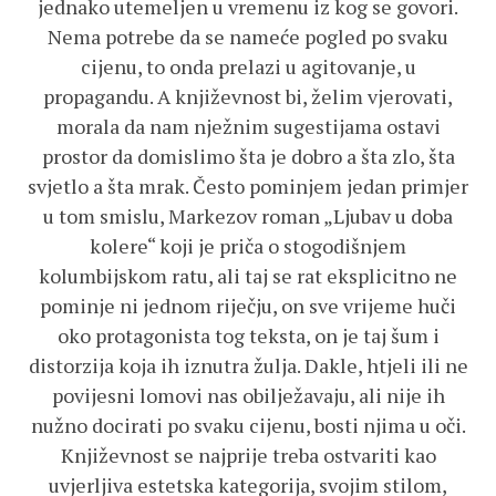
jednako utemeljen u vremenu iz kog se govori.
Nema potrebe da se nameće pogled po svaku
cijenu, to onda prelazi u agitovanje, u
propagandu. A književnost bi, želim vjerovati,
morala da nam nježnim sugestijama ostavi
prostor da domislimo šta je dobro a šta zlo, šta
svjetlo a šta mrak. Često pominjem jedan primjer
u tom smislu, Markezov roman „Ljubav u doba
kolere“ koji je priča o stogodišnjem
kolumbijskom ratu, ali taj se rat eksplicitno ne
pominje ni jednom riječju, on sve vrijeme huči
oko protagonista tog teksta, on je taj šum i
distorzija koja ih iznutra žulja. Dakle, htjeli ili ne
povijesni lomovi nas obilježavaju, ali nije ih
nužno docirati po svaku cijenu, bosti njima u oči.
Književnost se najprije treba ostvariti kao
uvjerljiva estetska kategorija, svojim stilom,