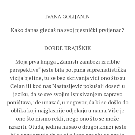
IVANA GOLIJANIN
Kako danas gledaš na svoj pjesnički prvijenac?
ĐORĐE KRAJIŠNIK
Moja prva knjiga „Zamisli zambezi iz riblje
perspektive“ jeste bila potpuna suprematistička
vizija bjeline, tu se bez skrivanja vidi ono što su
Celan ili kod nas Nastasijević pokušali doseći u
jeziku, da se sve svojim ispisivanjem zapravo
poništava, ide unazad, u negovor, da bi se došlo do
oblika koji najglasnije odjekuju u nama. Više je
ono što nismo rekli, nego ono što se može
izraziti. Otuda, jedina misao o drugoj knjizi jeste
bila usmjerenje da se ni u kom smislu ne smije