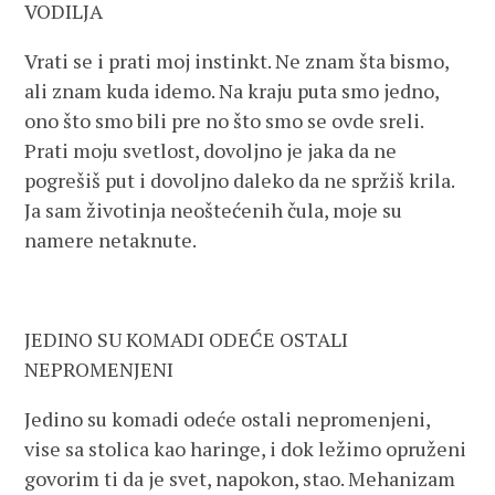
VODILJA
Vrati se i prati moj instinkt. Ne znam šta bismo,
ali znam kuda idemo. Na kraju puta smo jedno,
ono što smo bili pre no što smo se ovde sreli.
Prati moju svetlost, dovoljno je jaka da ne
pogrešiš put i dovoljno daleko da ne spržiš krila.
Ja sam životinja neoštećenih čula, moje su
namere netaknute.
JEDINO SU KOMADI ODEĆE OSTALI
NEPROMENJENI
Jedino su komadi odeće ostali nepromenjeni,
vise sa stolica kao haringe, i dok ležimo opruženi
govorim ti da je svet, napokon, stao. Mehanizam