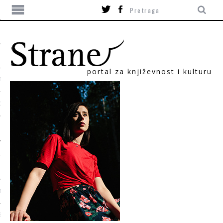
portal za književnost i kulturu
TIKA
ORI
T
SUM