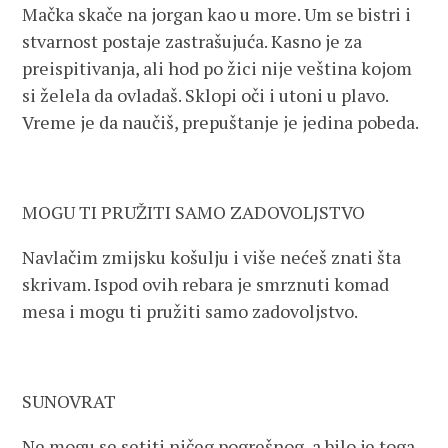
Mačka skače na jorgan kao u more. Um se bistri i
stvarnost postaje zastrašujuća. Kasno je za
preispitivanja, ali hod po žici nije veština kojom
si želela da ovladaš. Sklopi oči i utoni u plavo.
Vreme je da naučiš, prepuštanje je jedina pobeda.
MOGU TI PRUŽITI SAMO ZADOVOLJSTVO
Navlačim zmijsku košulju i više nećeš znati šta
skrivam. Ispod ovih rebara je smrznuti komad
mesa i mogu ti pružiti samo zadovoljstvo.
SUNOVRAT
Ne mogu se setiti ničeg pogrešnog, a bilo je toga.