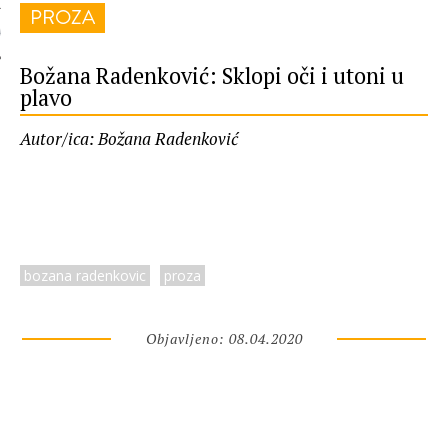
PROZA
 AUTORA
Božana Radenković: Sklopi oči i utoni u
plavo
Autor/ica: Božana Radenković
bozana radenkovic
proza
Objavljeno: 08.04.2020