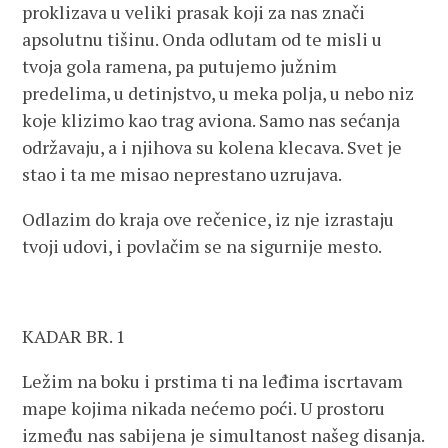
proklizava u veliki prasak koji za nas znači
apsolutnu tišinu. Onda odlutam od te misli u
tvoja gola ramena, pa putujemo južnim
predelima, u detinjstvo, u meka polja, u nebo niz
koje klizimo kao trag aviona. Samo nas sećanja
održavaju, a i njihova su kolena klecava. Svet je
stao i ta me misao neprestano uzrujava.
Odlazim do kraja ove rečenice, iz nje izrastaju
tvoji udovi, i povlačim se na sigurnije mesto.
KADAR BR. 1
Ležim na boku i prstima ti na leđima iscrtavam
mape kojima nikada nećemo poći. U prostoru
između nas sabijena je simultanost našeg disanja.