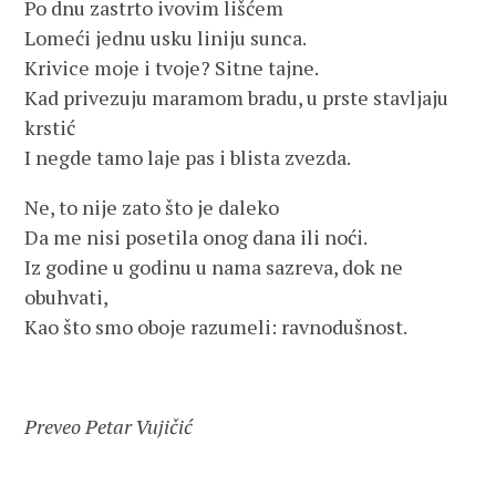
Po dnu zastrto ivovim lišćem
Lomeći jednu usku liniju sunca.
Krivice moje i tvoje? Sitne tajne.
Kad privezuju maramom bradu, u prste stavljaju
krstić
I negde tamo laje pas i blista zvezda.
Ne, to nije zato što je daleko
Da me nisi posetila onog dana ili noći.
Iz godine u godinu u nama sazreva, dok ne
obuhvati,
Kao što smo oboje razumeli: ravnodušnost.
Preveo Petar Vujičić