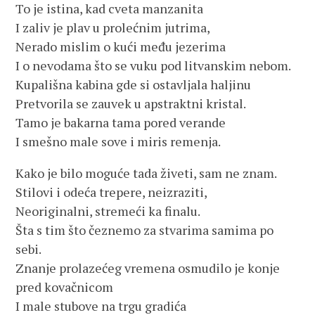
To je istina, kad cveta manzanita
I zaliv je plav u prolećnim jutrima,
Nerado mislim o kući među jezerima
I o nevodama što se vuku pod litvanskim nebom.
Kupališna kabina gde si ostavljala haljinu
Pretvorila se zauvek u apstraktni kristal.
Tamo je bakarna tama pored verande
I smešno male sove i miris remenja.
Kako je bilo moguće tada živeti, sam ne znam.
Stilovi i odeća trepere, neizraziti,
Neoriginalni, stremeći ka finalu.
Šta s tim što čeznemo za stvarima samima po
sebi.
Znanje prolazećeg vremena osmudilo je konje
pred kovačnicom
I male stubove na trgu gradića