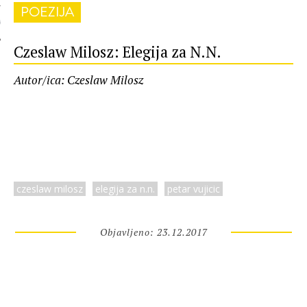
POEZIJA
 AUTORA
Czeslaw Milosz: Elegija za N.N.
Autor/ica: Czeslaw Milosz
czeslaw milosz
elegija za n.n.
petar vujicic
Objavljeno: 23.12.2017