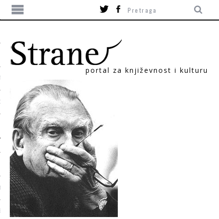
portal za književnost i kulturu
TIKA
ORI
T
SUM