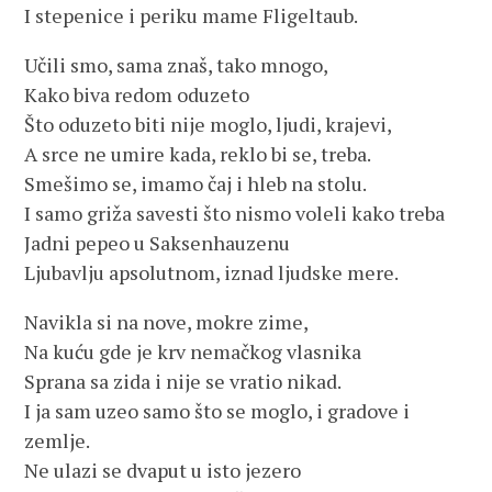
I stepenice i periku mame Fligeltaub.
Učili smo, sama znaš, tako mnogo,
Kako biva redom oduzeto
Što oduzeto biti nije moglo, ljudi, krajevi,
A srce ne umire kada, reklo bi se, treba.
Smešimo se, imamo čaj i hleb na stolu.
I samo griža savesti što nismo voleli kako treba
Jadni pepeo u Saksenhauzenu
Ljubavlju apsolutnom, iznad ljudske mere.
Navikla si na nove, mokre zime,
Na kuću gde je krv nemačkog vlasnika
Sprana sa zida i nije se vratio nikad.
I ja sam uzeo samo što se moglo, i gradove i
zemlje.
Ne ulazi se dvaput u isto jezero