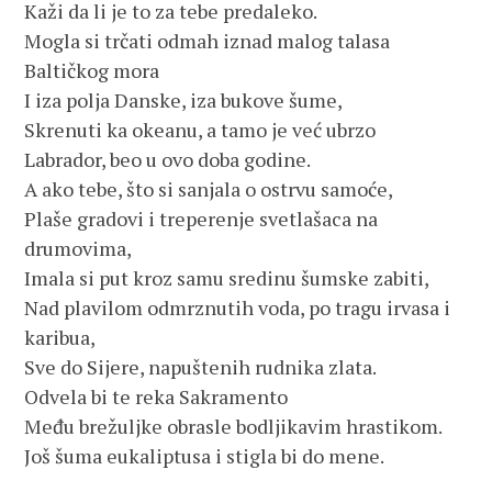
Kaži da li je to za tebe predaleko.
Mogla si trčati odmah iznad malog talasa
Baltičkog mora
I iza polja Danske, iza bukove šume,
Skrenuti ka okeanu, a tamo je već ubrzo
Labrador, beo u ovo doba godine.
A ako tebe, što si sanjala o ostrvu samoće,
Plaše gradovi i treperenje svetlašaca na
drumovima,
Imala si put kroz samu sredinu šumske zabiti,
Nad plavilom odmrznutih voda, po tragu irvasa i
karibua,
Sve do Sijere, napuštenih rudnika zlata.
Odvela bi te reka Sakramento
Među brežuljke obrasle bodljikavim hrastikom.
Još šuma eukaliptusa i stigla bi do mene.