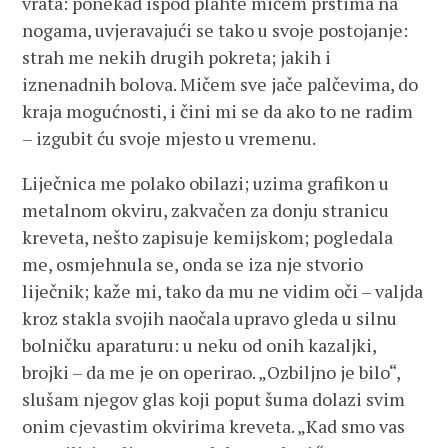
vrata: ponekad ispod plahte mičem prstima na
nogama, uvjeravajući se tako u svoje postojanje:
strah me nekih drugih pokreta; jakih i
iznenadnih bolova. Mičem sve jače palčevima, do
kraja mogućnosti, i čini mi se da ako to ne radim
– izgubit ću svoje mjesto u vremenu.
Liječnica me polako obilazi; uzima grafikon u
metalnom okviru, zakvačen za donju stranicu
kreveta, nešto zapisuje kemijskom; pogledala
me, osmjehnula se, onda se iza nje stvorio
liječnik; kaže mi, tako da mu ne vidim oči – valjda
kroz stakla svojih naočala upravo gleda u silnu
bolničku aparaturu: u neku od onih kazaljki,
brojki – da me je on operirao. „Ozbiljno je bilo“,
slušam njegov glas koji poput šuma dolazi svim
onim cjevastim okvirima kreveta. „Kad smo vas