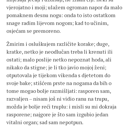
vjerojatno i moji; ulažem ogroman napor da malo
pomaknem desnu nogu: onda to isto ostatkom
snage radim lijevom nogom; kad to učinim,
osjećam se premoreno.
Žmirim i osluškujem različite korake; duge,
kratke, netko je neodlučan treba li krenuti ili
ostati; malo poslije netko nepoznat hoda, ali
nikako da stigne; je li tko javio mojoj ženi;
otputovala je tijekom vikenda s djetetom do
svoje bake; stišćem prste na nogama da bih o
tome mogao bolje razmišljati: rasporen sam,
razvaljen – nisam još ni vidio ranu na trupu,
možda je bolje reći truplu: i misli su mi dokraja
rasporene; najgore je što sam izgubio jedan
vitalni organ; sad sam nepotpun.