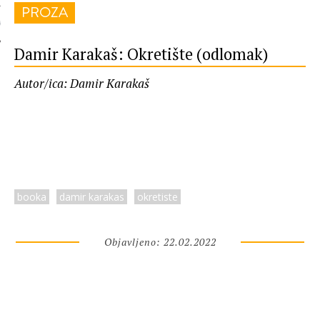
PROZA
 AUTORA
Damir Karakaš: Okretište (odlomak)
Autor/ica: Damir Karakaš
booka
damir karakas
okretiste
Objavljeno: 22.02.2022