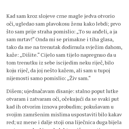
Kad sam kroz slojeve crne magle jedva otvorio
oči, ugledao sam plavokosu ženu kako lebdi; prvo
što sam prije straha pomislio: „To su anđeli, a ja
sam mrtav!“ Onda mi se primakne i tiha glasa,
tako da me na trenutak dodirnula svježim dahom,
kaže: „Dišite.“ Cijelo sam tijelo napregnuo da u
tom trenutku iz sebe iscijedim neku riječ, bilo
koju riječ, da joj nešto kažem, ali sam u tupoj
nijemosti samo pomislio: „Živ sam.“
Dišem; ujednačavam disanje: stalno poput lutke
otvaram i zatvaram oči, očekujući da se svaki put
kad ih otvorim iznova probudim; pokušavam u
svojim zamršenim mislima uspostaviti bilo kakav
red; uz mene i dalje stoji ona liječnica duga bijela