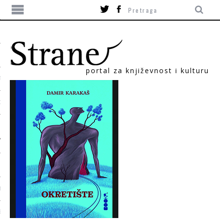
portal za književnost i kulturu
TIKA
ORI
T
SUM