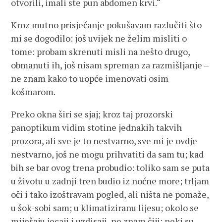
otvorili, imali ste pun abdomen krvi.“
Kroz mutno prisjećanje pokušavam razlučiti što
mi se dogodilo: još uvijek ne želim misliti o
tome: probam skrenuti misli na nešto drugo,
obmanuti ih, još nisam spreman za razmišljanje –
ne znam kako to uopće imenovati osim
košmarom.
Preko okna širi se sjaj; kroz taj prozorski
panoptikum vidim stotine jednakih takvih
prozora, ali sve je to nestvarno, sve mi je ovdje
nestvarno, još ne mogu prihvatiti da sam tu; kad
bih se bar ovog trena probudio: toliko sam se puta
u životu u zadnji tren budio iz noćne more; trljam
oči i tako izoštravam pogled, ali ništa ne pomaže,
u šok-sobi sam; u klimatiziranu lijesu; okolo se
miješaju jecaji i uzdisaji, ne znam čiji: neki su