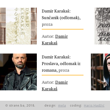
Damir Karakaš:
Sunčanik (odlomak),
proza
Autor:
Damir
Karakaš
Damir Karakaš:
Proslava, odlomak iz
romana,
proza
Autor:
Damir
Karakaš
strane.ba, 2018.
design:
mela
coding:
Haris Hadžić
©