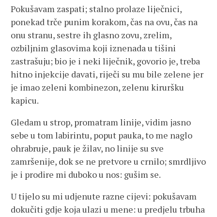
Pokušavam zaspati; stalno prolaze liječnici,
ponekad trče punim korakom, čas na ovu, čas na
onu stranu, sestre ih glasno zovu, zrelim,
ozbiljnim glasovima koji iznenada u tišini
zastrašuju; bio je i neki liječnik, govorio je, treba
hitno injekcije davati, riječi su mu bile zelene jer
je imao zeleni kombinezon, zelenu kiruršku
kapicu.
Gledam u strop, promatram linije, vidim jasno
sebe u tom labirintu, poput pauka, to me naglo
ohrabruje, pauk je žilav, no linije su sve
zamršenije, dok se ne pretvore u crnilo; smrdljivo
je i prodire mi duboko u nos: gušim se.
U tijelo su mi udjenute razne cijevi: pokušavam
dokučiti gdje koja ulazi u mene: u predjelu trbuha