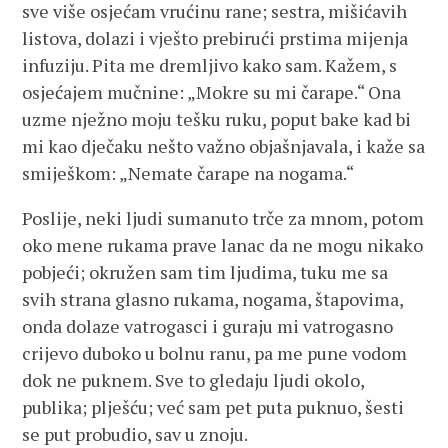
sve više osjećam vrućinu rane; sestra, mišićavih
listova, dolazi i vješto prebirući prstima mijenja
infuziju. Pita me dremljivo kako sam. Kažem, s
osjećajem mučnine: „Mokre su mi čarape.“ Ona
uzme nježno moju tešku ruku, poput bake kad bi
mi kao dječaku nešto važno objašnjavala, i kaže sa
smiješkom: „Nemate čarape na nogama.“
Poslije, neki ljudi sumanuto trče za mnom, potom
oko mene rukama prave lanac da ne mogu nikako
pobjeći; okružen sam tim ljudima, tuku me sa
svih strana glasno rukama, nogama, štapovima,
onda dolaze vatrogasci i guraju mi vatrogasno
crijevo duboko u bolnu ranu, pa me pune vodom
dok ne puknem. Sve to gledaju ljudi okolo,
publika; plješću; već sam pet puta puknuo, šesti
se put probudio, sav u znoju.