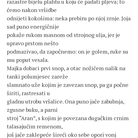
razastre bijelu plahtu u koju će padati pljeva; to
ćemo nakon vršidbe
odnijeti kokošima: neka prebiru po njoj zrnje. Joja
sad puno energičnije
pokaže rukom masnom od strojnog ulja, jer je
upravo prstom nešto
podmazivao, da započnemo: on je golem, ruke su
mu poput vesala.
Majka dobaci prvi snop, a otac nožićem nalik na
tanki polumjesec zareže
slamnato uže kojim je zavezan snop, pa ga počne
širiti, rastresati u
gladnu utrobu vršalice. Ona puno jače zabubnja,
zgusne buku, a parni
stroj “Aran”, s kojim je povezana dugačkim crnim
talasajućim remenom,
još jače zaklepeće šireći oko sebe opori vonj