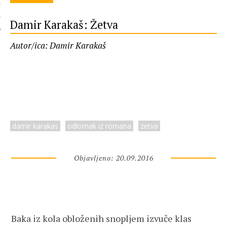
 AUTORA
Damir Karakaš: Žetva
Autor/ica: Damir Karakaš
damir karakas
odlomak iz romana
zetva
Objavljeno: 20.09.2016
Baka iz kola obloženih snopljem izvuče klas