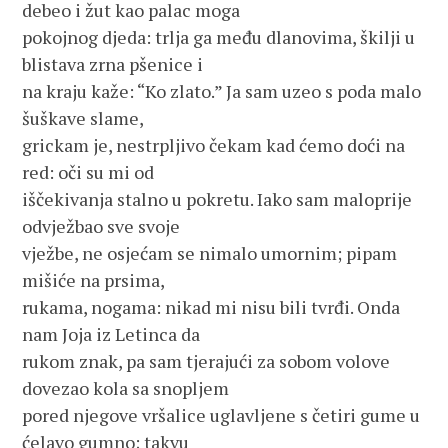
debeo i žut kao palac moga
pokojnog djeda: trlja ga među dlanovima, škilji u
blistava zrna pšenice i
na kraju kaže: “Ko zlato.” Ja sam uzeo s poda malo
šuškave slame,
grickam je, nestrpljivo čekam kad ćemo doći na
red: oči su mi od
iščekivanja stalno u pokretu. Iako sam maloprije
odvježbao sve svoje
vježbe, ne osjećam se nimalo umornim; pipam
mišiće na prsima,
rukama, nogama: nikad mi nisu bili tvrđi. Onda
nam Joja iz Letinca da
rukom znak, pa sam tjerajući za sobom volove
dovezao kola sa snopljem
pored njegove vršalice uglavljene s četiri gume u
ćelavo gumno; takvu