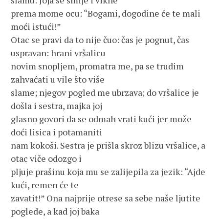
slamu: Joja se smije i vikne
prema mome ocu: “Bogami, dogodine će te mali
moći istući!”
Otac se pravi da to nije čuo: čas je pognut, čas
uspravan: hrani vršalicu
novim snopljem, promatra me, pa se trudim
zahvaćati u vile što više
slame; njegov pogled me ubrzava; do vršalice je
došla i sestra, majka joj
glasno govori da se odmah vrati kući jer može
doći lisica i potamaniti
nam kokoši. Sestra je prišla skroz blizu vršalice, a
otac viče odozgo i
pljuje prašinu koja mu se zalijepila za jezik: “Ajde
kući, remen će te
zavatit!” Ona najprije otrese sa sebe naše ljutite
poglede, a kad joj baka