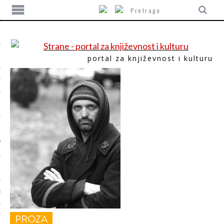
portal za književnost i kulturu
TIKA
ORI
T
PROZA
SUM