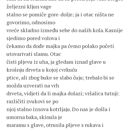
željezni kljun vage
stalno se pomiče gore-dolje; ja i otac ništa ne
govorimo, odnosimo
vreće skladno između sebe do naših kola. Kasnije
sjedimo pored volova i
čekamo da dođe majka pa ćemo polako početi
utovarivati slamu. Otac
čisti pljevu iz uha, ja gledam iznad glave u
krošnju drveta u kojoj cvrkuću
ptice, ali zbog buke se slabo čuju; trebalo bi se
možda uzverati na vrh
drveta, vidjeti da li majka dolazi; vršalica tutnji:
različiti zvukovi se po
njoj stalno iznova kotrljaju. Do nas je došla i
umorna baka, skinula je
maramu s glave, otrusila pljeve s rukava i