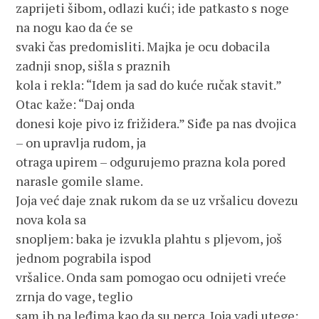
zaprijeti šibom, odlazi kući; ide patkasto s noge
na nogu kao da će se
svaki čas predomisliti. Majka je ocu dobacila
zadnji snop, sišla s praznih
kola i rekla: “Idem ja sad do kuće ručak stavit.”
Otac kaže: “Daj onda
donesi koje pivo iz frižidera.” Siđe pa nas dvojica
– on upravlja rudom, ja
otraga upirem – odgurujemo prazna kola pored
narasle gomile slame.
Joja već daje znak rukom da se uz vršalicu dovezu
nova kola sa
snopljem: baka je izvukla plahtu s pljevom, još
jednom pograbila ispod
vršalice. Onda sam pomogao ocu odnijeti vreće
zrnja do vage, teglio
sam ih na leđima kao da su perca. Joja vadi utege;