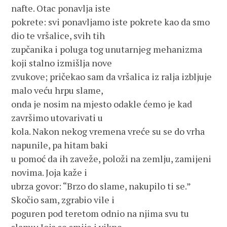
nafte. Otac ponavlja iste
pokrete: svi ponavljamo iste pokrete kao da smo
dio te vršalice, svih tih
zupčanika i poluga tog unutarnjeg mehanizma
koji stalno izmišlja nove
zvukove; pričekao sam da vršalica iz ralja izbljuje
malo veću hrpu slame,
onda je nosim na mjesto odakle ćemo je kad
završimo utovarivati u
kola. Nakon nekog vremena vreće su se do vrha
napunile, pa hitam baki
u pomoć da ih zaveže, položi na zemlju, zamijeni
novima. Joja kaže i
ubrza govor: “Brzo do slame, nakupilo ti se.”
Skočio sam, zgrabio vile i
poguren pod teretom odnio na njima svu tu