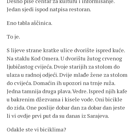
Desno piše centar za kulturu i informisanje.
Jedan sjedi ispod natpisa restoran.
Eno tabla aščinica.
To je.
S lijeve strane kratke ulice dvorište ispred kuće.
Na staklu Kod Omera. U dvorištu žutog crvenog
ljubičastog cvijeća. Dvoje starijih za stolom do
ulaza u radnoj odjeći. Dvije mlađe žene za stolom
do cvijeća. Domaćin ih upozori na trnje ruža.
Jedna tamnija druga plava. Vedre. Ispred njih kafe
u bakrenim džezvama i kisele vode. Oni bicikle
do zida. One poslije dobar dan za dobar dan jeste
li vi ovdje prvi put da su danas iz Sarajeva.
Odakle ste vi biciklima?