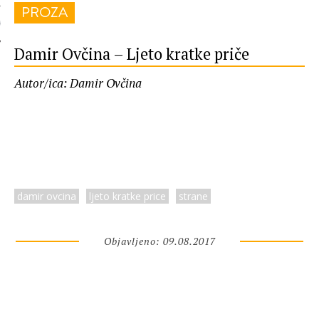
PROZA
 AUTORA
Damir Ovčina – Ljeto kratke priče
Autor/ica: Damir Ovčina
damir ovcina
ljeto kratke price
strane
Objavljeno: 09.08.2017