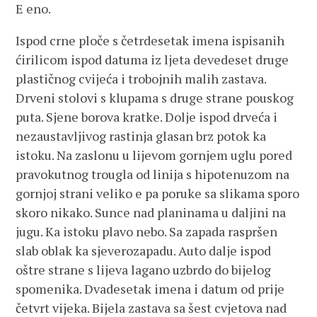
E eno.
Ispod crne ploče s četrdesetak imena ispisanih
ćirilicom ispod datuma iz ljeta devedeset druge
plastičnog cvijeća i trobojnih malih zastava.
Drveni stolovi s klupama s druge strane pouskog
puta. Sjene borova kratke. Dolje ispod drveća i
nezaustavljivog rastinja glasan brz potok ka
istoku. Na zaslonu u lijevom gornjem uglu pored
pravokutnog trougla od linija s hipotenuzom na
gornjoj strani veliko e pa poruke sa slikama sporo
skoro nikako. Sunce nad planinama u daljini na
jugu. Ka istoku plavo nebo. Sa zapada raspršen
slab oblak ka sjeverozapadu. Auto dalje ispod
oštre strane s lijeva lagano uzbrdo do bijelog
spomenika. Dvadesetak imena i datum od prije
četvrt vijeka. Bijela zastava sa šest cvjetova nad