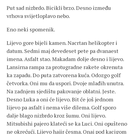
Put sad nizbrdo. Bicikli brzo. Desno između
vrhova svijetloplavo nebo.
Eno neki spomenik.
Lijevo gore bijeli kamen. Nacrtan helikopter i
datum. Sedmi maj devedeset pete pa dvanaest
imena. Asfalt stao. Makadam dolje desno i lijevo.
Lansirna rampa za protugradne rakete okrenuta
ka zapadu. Do puta zatvorena kuća. Odozgo golf
četvorka. Oni mu da uspori. Dvoje mlađih unutra.
Na zadnjem sjedištu pakovanje oblatni. Jeste.
Desno Luka a oni će lijevo. Bit će još jednom
lijevo pa asfalt i nema više dilema. Golf sporo
dalje blago nizbrdo kroz šumu. Oni lijevo.
Mitsubishi pajero klateći se ka Luci. Oni opušteno
ne okrećući. Lijevo hajir česma. Onaj pod kacigom