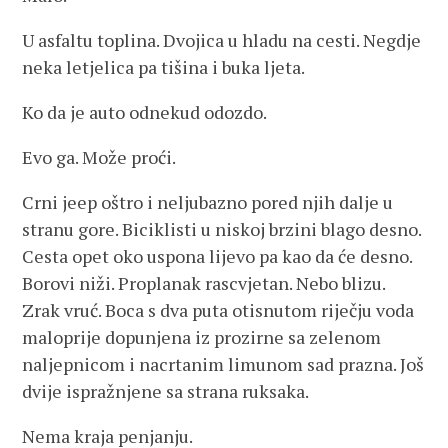
U asfaltu toplina. Dvojica u hladu na cesti. Negdje
neka letjelica pa tišina i buka ljeta.
Ko da je auto odnekud odozdo.
Evo ga. Može proći.
Crni jeep oštro i neljubazno pored njih dalje u
stranu gore. Biciklisti u niskoj brzini blago desno.
Cesta opet oko uspona lijevo pa kao da će desno.
Borovi niži. Proplanak rascvjetan. Nebo blizu.
Zrak vruć. Boca s dva puta otisnutom riječju voda
maloprije dopunjena iz prozirne sa zelenom
naljepnicom i nacrtanim limunom sad prazna. Još
dvije ispražnjene sa strana ruksaka.
Nema kraja penjanju.