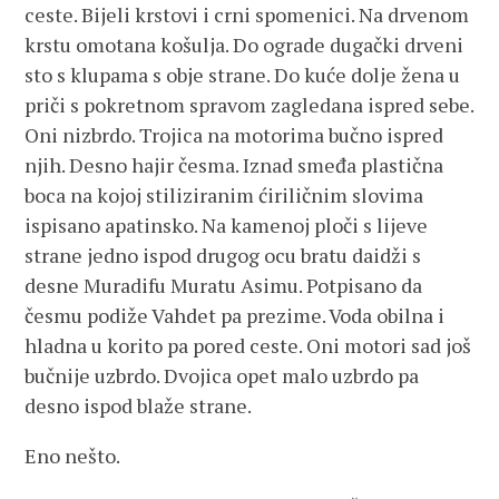
ceste. Bijeli krstovi i crni spomenici. Na drvenom
krstu omotana košulja. Do ograde dugački drveni
sto s klupama s obje strane. Do kuće dolje žena u
priči s pokretnom spravom zagledana ispred sebe.
Oni nizbrdo. Trojica na motorima bučno ispred
njih. Desno hajir česma. Iznad smeđa plastična
boca na kojoj stiliziranim ćiriličnim slovima
ispisano apatinsko. Na kamenoj ploči s lijeve
strane jedno ispod drugog ocu bratu daidži s
desne Muradifu Muratu Asimu. Potpisano da
česmu podiže Vahdet pa prezime. Voda obilna i
hladna u korito pa pored ceste. Oni motori sad još
bučnije uzbrdo. Dvojica opet malo uzbrdo pa
desno ispod blaže strane.
Eno nešto.