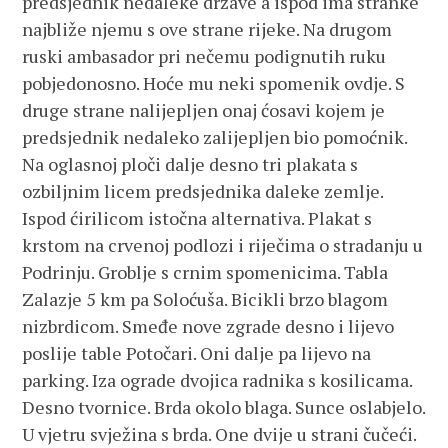
predsjednik nedaleke države a ispod ima stranke
najbliže njemu s ove strane rijeke. Na drugom
ruski ambasador pri nečemu podignutih ruku
pobjedonosno. Hoće mu neki spomenik ovdje. S
druge strane nalijepljen onaj ćosavi kojem je
predsjednik nedaleko zalijepljen bio pomoćnik.
Na oglasnoj ploči dalje desno tri plakata s
ozbiljnim licem predsjednika daleke zemlje.
Ispod ćirilicom istočna alternativa. Plakat s
krstom na crvenoj podlozi i riječima o stradanju u
Podrinju. Groblje s crnim spomenicima. Tabla
Zalazje 5 km pa Soloćuša. Bicikli brzo blagom
nizbrdicom. Smeđe nove zgrade desno i lijevo
poslije table Potočari. Oni dalje pa lijevo na
parking. Iza ograde dvojica radnika s kosilicama.
Desno tvornice. Brda okolo blaga. Sunce oslabjelo.
U vjetru svježina s brda. One dvije u strani čučeći.