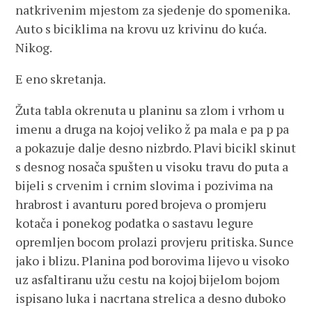
natkrivenim mjestom za sjedenje do spomenika.
Auto s biciklima na krovu uz krivinu do kuća.
Nikog.
E eno skretanja.
Žuta tabla okrenuta u planinu sa zlom i vrhom u
imenu a druga na kojoj veliko ž pa mala e pa p pa
a pokazuje dalje desno nizbrdo. Plavi bicikl skinut
s desnog nosača spušten u visoku travu do puta a
bijeli s crvenim i crnim slovima i pozivima na
hrabrost i avanturu pored brojeva o promjeru
kotača i ponekog podatka o sastavu legure
opremljen bocom prolazi provjeru pritiska. Sunce
jako i blizu. Planina pod borovima lijevo u visoko
uz asfaltiranu užu cestu na kojoj bijelom bojom
ispisano luka i nacrtana strelica a desno duboko