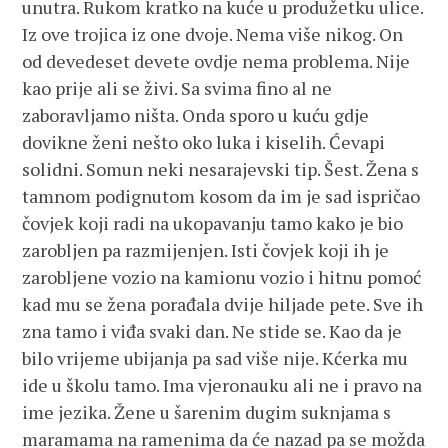
unutra. Rukom kratko na kuće u produžetku ulice.
Iz ove trojica iz one dvoje. Nema više nikog. On
od devedeset devete ovdje nema problema. Nije
kao prije ali se živi. Sa svima fino al ne
zaboravljamo ništa. Onda sporo u kuću gdje
dovikne ženi nešto oko luka i kiselih. Ćevapi
solidni. Somun neki nesarajevski tip. Šest. Žena s
tamnom podignutom kosom da im je sad ispričao
čovjek koji radi na ukopavanju tamo kako je bio
zarobljen pa razmijenjen. Isti čovjek koji ih je
zarobljene vozio na kamionu vozio i hitnu pomoć
kad mu se žena porađala dvije hiljade pete. Sve ih
zna tamo i viđa svaki dan. Ne stide se. Kao da je
bilo vrijeme ubijanja pa sad više nije. Kćerka mu
ide u školu tamo. Ima vjeronauku ali ne i pravo na
ime jezika. Žene u šarenim dugim suknjama s
maramama na ramenima da će nazad pa se možda