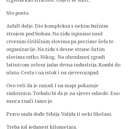
Sto posto.
Asfalt dalje. Dio kompleksa s nekim bučnim
strojem pod brdom. Na zidu ispisano snsd
crvenim ćiriličnim slovima pa prezime šefa te
organizacije. Na zidu s desne strane žutim
slovima ratko. Nikog. Na ohrndanoj zgradi
latinicom zeleni jadar drvna industrija. Kombi do
ulaza. Cesta i na istok i na sjeverozapad.
Ovo veli da je nazad. I na mapi pokazuje
raskrsnicu. Trebalo bi da je na sjever odavde. Eno
sunca znači tamo je.
Pravo onda dođe Srbija. Valjda ti neki Skelani.
Treba još jedanest kilometara.