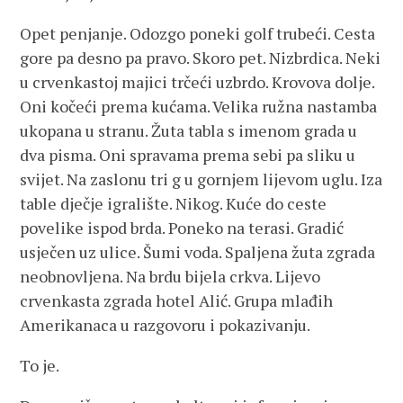
Opet penjanje. Odozgo poneki golf trubeći. Cesta
gore pa desno pa pravo. Skoro pet. Nizbrdica. Neki
u crvenkastoj majici trčeći uzbrdo. Krovova dolje.
Oni kočeći prema kućama. Velika ružna nastamba
ukopana u stranu. Žuta tabla s imenom grada u
dva pisma. Oni spravama prema sebi pa sliku u
svijet. Na zaslonu tri g u gornjem lijevom uglu. Iza
table dječje igralište. Nikog. Kuće do ceste
povelike ispod brda. Poneko na terasi. Gradić
usječen uz ulice. Šumi voda. Spaljena žuta zgrada
neobnovljena. Na brdu bijela crkva. Lijevo
crvenkasta zgrada hotel Alić. Grupa mlađih
Amerikanaca u razgovoru i pokazivanju.
To je.