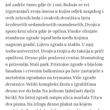
još zadrže tamo gdje će i oni. Rukuju se svi
izgovarajući svoja imena u kojim odjek arapskog i
ovih zelenih brda i ovakvih dvorišta u ljeta
šezdesetih sedamdesetih osamdesetih. Dvojica
sporo kroz ulicu gdje je općina. Visoke olinjale
stambene zgrade ispod brda među kojima
naguran gradić. Lijevo zgrada u staklu. U njoj
treba univerzitet. Dvojica trojica do taksija u priči
opušteni. Desno piše poslovni centar. Stomatolog
u prizemlju. Mali park. Pristojne zgrade s bijelom
fasadom i crvenim balkonima pa žute zastarjele s
metalnim ogradama na terasama. Više zgrade
drvarnice. Veliki kompleks škola s igralištima
desno sve do brda. Na jednom ljubičasti dječji
bicikl. Na žutoj zgradi natpis ulica maršala Tita u
dva pisma. Na izlogu desno plakat na kojem