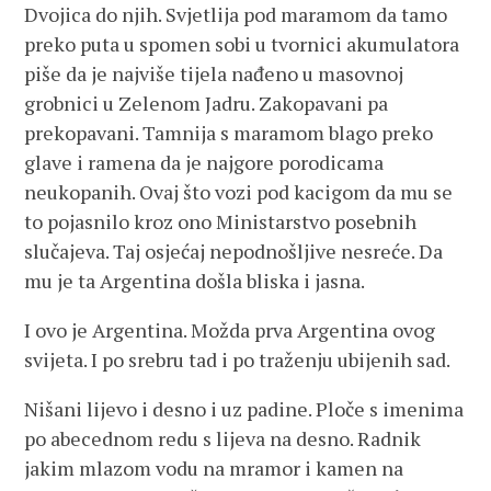
Dvojica do njih. Svjetlija pod maramom da tamo
preko puta u spomen sobi u tvornici akumulatora
piše da je najviše tijela nađeno u masovnoj
grobnici u Zelenom Jadru. Zakopavani pa
prekopavani. Tamnija s maramom blago preko
glave i ramena da je najgore porodicama
neukopanih. Ovaj što vozi pod kacigom da mu se
to pojasnilo kroz ono Ministarstvo posebnih
slučajeva. Taj osjećaj nepodnošljive nesreće. Da
mu je ta Argentina došla bliska i jasna.
I ovo je Argentina. Možda prva Argentina ovog
svijeta. I po srebru tad i po traženju ubijenih sad.
Nišani lijevo i desno i uz padine. Ploče s imenima
po abecednom redu s lijeva na desno. Radnik
jakim mlazom vodu na mramor i kamen na