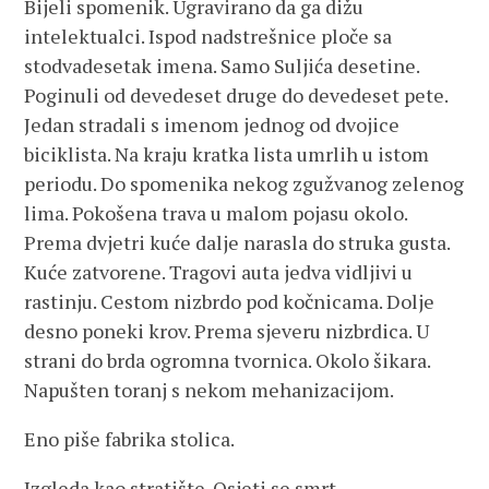
Bijeli spomenik. Ugravirano da ga dižu
intelektualci. Ispod nadstrešnice ploče sa
stodvadesetak imena. Samo Suljića desetine.
Poginuli od devedeset druge do devedeset pete.
Jedan stradali s imenom jednog od dvojice
biciklista. Na kraju kratka lista umrlih u istom
periodu. Do spomenika nekog zgužvanog zelenog
lima. Pokošena trava u malom pojasu okolo.
Prema dvjetri kuće dalje narasla do struka gusta.
Kuće zatvorene. Tragovi auta jedva vidljivi u
rastinju. Cestom nizbrdo pod kočnicama. Dolje
desno poneki krov. Prema sjeveru nizbrdica. U
strani do brda ogromna tvornica. Okolo šikara.
Napušten toranj s nekom mehanizacijom.
Eno piše fabrika stolica.
Izgleda kao stratište. Osjeti se smrt.