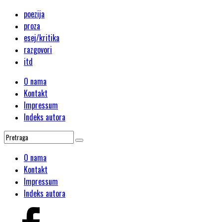
poezija
proza
esej/kritika
razgovori
itd
O nama
Kontakt
Impressum
Indeks autora
O nama
Kontakt
Impressum
Indeks autora