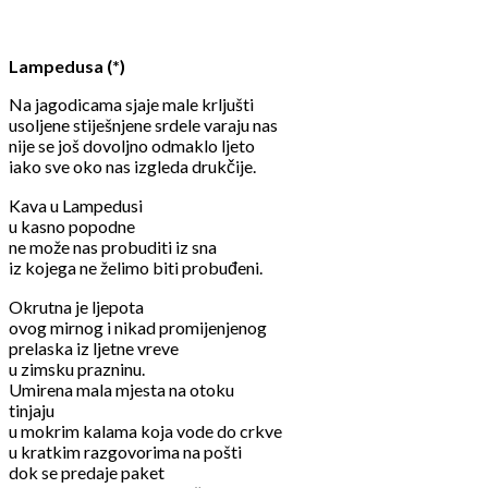
Lampedusa (*)
Na jagodicama sjaje male krljušti
usoljene stiješnjene srdele varaju nas
nije se još dovoljno odmaklo ljeto
iako sve oko nas izgleda drukčije.
Kava u Lampedusi
u kasno popodne
ne može nas probuditi iz sna
iz kojega ne želimo biti probuđeni.
Okrutna je ljepota
ovog mirnog i nikad promijenjenog
prelaska iz ljetne vreve
u zimsku prazninu.
Umirena mala mjesta na otoku
tinjaju
u mokrim kalama koja vode do crkve
u kratkim razgovorima na pošti
dok se predaje paket