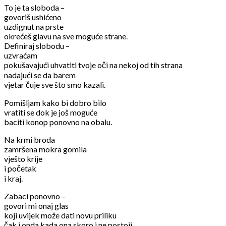
To je ta sloboda –
govoriš ushićeno
uzdignut na prste
okrećeš glavu na sve moguće strane.
Definiraj slobodu –
uzvraćam
pokušavajući uhvatiti tvoje oči na nekoj od tih strana
nadajući se da barem
vjetar čuje sve što smo kazali.
Pomišljam kako bi dobro bilo
vratiti se dok je još moguće
baciti konop ponovno na obalu.
Na krmi broda
zamršena mokra gomila
vješto krije
i početak
i kraj.
Zabaci ponovno –
govori mi onaj glas
koji uvijek može dati novu priliku
čak i onda kada ona skoro i ne postoji.