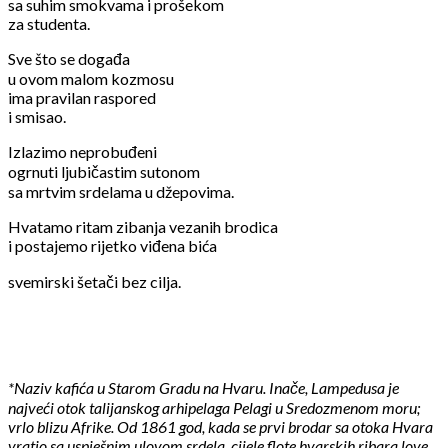
sa suhim smokvama i prošekom
za studenta.
Sve što se događa
u ovom malom kozmosu
ima pravilan raspored
i smisao.
Izlazimo neprobuđeni
ogrnuti ljubičastim sutonom
sa mrtvim srdelama u džepovima.
Hvatamo ritam zibanja vezanih brodica
i postajemo rijetko viđena bića
svemirski šetači bez cilja.
*Naziv kafića u Starom Gradu na Hvaru. Inače, Lampedusa je
najveći otok talijanskog arhipelaga Pelagi u Sredozmenom moru;
vrlo blizu Afrike. Od 1861 god, kada se prvi brodar sa otoka Hvara
vratio sa uspješnim ulovom srdela, cijele flote hvarskih ribara love