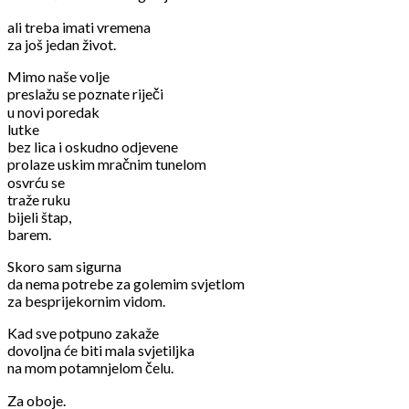
ali treba imati vremena
za još jedan život.
Mimo naše volje
preslažu se poznate riječi
u novi poredak
lutke
bez lica i oskudno odjevene
prolaze uskim mračnim tunelom
osvrću se
traže ruku
bijeli štap,
barem.
Skoro sam sigurna
da nema potrebe za golemim svjetlom
za besprijekornim vidom.
Kad sve potpuno zakaže
dovoljna će biti mala svjetiljka
na mom potamnjelom čelu.
Za oboje.