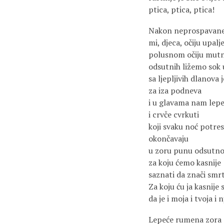
ptica, ptica, ptica!
Nakon neprospavane
mi, djeca, očiju upalj
polusnom očiju mutn
odsutnih ližemo sok
sa ljepljivih dlanova 
za iza podneva
i u glavama nam lepe
i crvče cvrkuti
koji svaku noć potre
okončavaju
u zoru punu odsutno
za koju ćemo kasnije
saznati da znači smrt
Za koju ću ja kasnije 
da je i moja i tvoja i 
Lepeće rumena zora