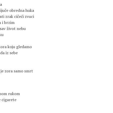
ra
pijuče obredna huka
ti zrak cičeći zvuci
m i brzim
 sav život nebu
ku
 zora koju gledamo
da iz sebe
a je zora samo smrt
ednom rukom
e cigarete