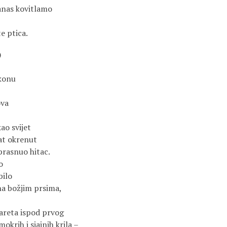
danas kovitlamo
te ptica.
)
lkonu
ova
ao svijet
rat okrenut
 prasnuo hitac.
o
bilo
 na božjim prsima,
gareta ispod prvog
 mokrih i sjajnih krila –