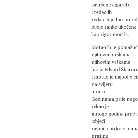
savršene cigarete
i redao ih
redao ih jednu pored
bijele tanke ukočene
kao rigor mortis.
Motao ih je pomažuć
njihovim drškama
njihovim vrškama
bio je Edvard Škaroru
i motao je najbolje c
na svijetu
u ratu.
Godinama prije nego
rekao je
mnogo godina prije
izbjeći
ravnica po kojoj dan
prašinu