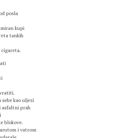
 od posla
 miran kupi
reta tankih
h cigareta.
ati
ti
ratiti.
 sebe kao uljezi
 asfaltni prah
i
e blokove.
barutom i vatrom
 udarale