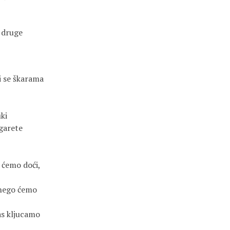
 druge
i se škarama
ki
igarete
 ćemo doći,
 nego ćemo
as kljucamo