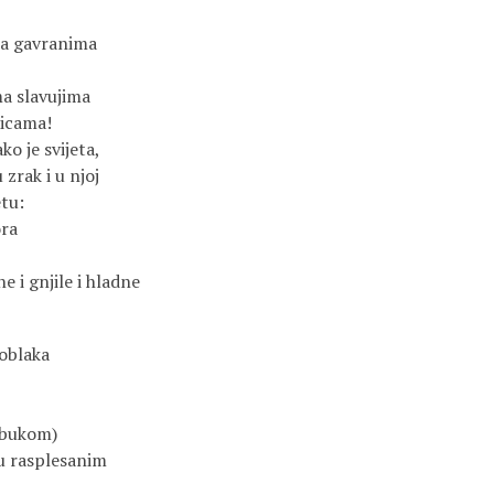
ma gavranima
a slavujima
ticama!
ko je svijeta,
 zrak i u njoj
tu:
ora
 i gnjile i hladne
oblaka
 bukom)
u rasplesanim