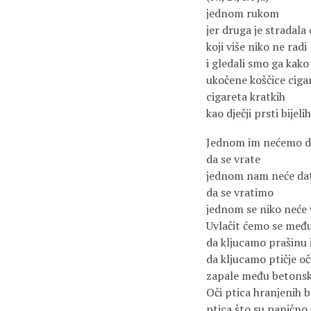
jednom rukom
jer druga je stradala
koji više niko ne radi
i gledali smo ga kako
ukočene koščice ciga
cigareta kratkih
kao dječji prsti bijeli
Jednom im nećemo d
da se vrate
jednom nam neće da
da se vratimo
jednom se niko neće v
Uvlačit ćemo se među
da kljucamo prašinu i
da kljucamo ptičje oč
zapale među betonsk
Oči ptica hranjenih 
ptica što su panično