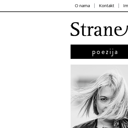
O nama
Kontakt
I
poezija