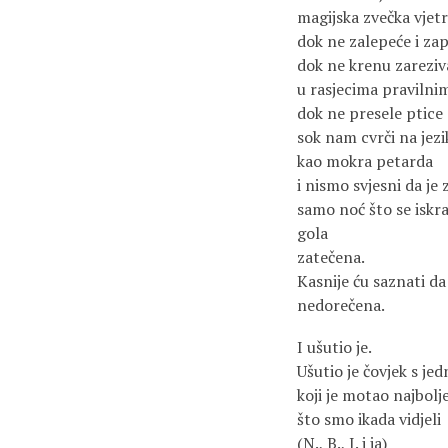
magijska zvečka vjet
dok ne zalepeće i za
dok ne krenu zareziva
u rasjecima pravilni
dok ne presele ptice
sok nam cvrči na jezi
kao mokra petarda
i nismo svjesni da je
samo noć što se iskra
gola
zatečena.
Kasnije ću saznati d
nedorečena.
I ušutio je.
Ušutio je čovjek s j
koji je motao najbolj
što smo ikada vidjeli
(N., B., I. i ja)