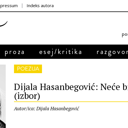
mpressum
Indeks autora
por
proza
esej/kritika
razgovo
POEZIJA
Dijala Hasanbegović: Neće bi
(izbor)
Autor/ica: Dijala Hasanbegović