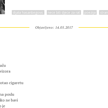
dijala hasanbegovic
nece biti djece za rat
poezija
stra
Objavljeno: 14.05.2017
auču
vizora
motao cigaretu
 na poslu
iko ne bavi
 je