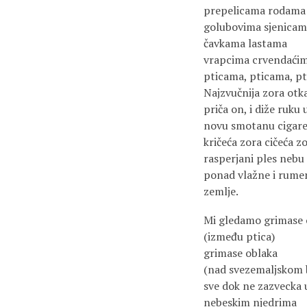
prepelicama rodama
golubovima sjenica
čavkama lastama
vrapcima crvendaćim
pticama, pticama, p
Najzvučnija zora otka
priča on, i diže ruku u
novu smotanu cigare
kričeća zora cičeća z
rasperjani ples nebu
ponad vlažne i rumene
zemlje.
Mi gledamo grimase 
(između ptica)
grimase oblaka
(nad svezemaljskom
sve dok ne zazvecka 
nebeskim njedrima