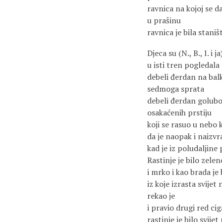
ravnica na kojoj se 
u prašinu
ravnica je bila staniš
Djeca su (N., B., I. i ja
u isti tren pogledala
debeli đerdan na ba
sedmoga sprata
debeli đerdan golub
osakaćenih prstiju
koji se rasuo u nebo k
da je naopak i naizv
kad je iz poludaljine
Rastinje je bilo zelen
i mrko i kao brada je 
iz koje izrasta svijet
rekao je
i pravio drugi red ci
rastinje je bilo svijet