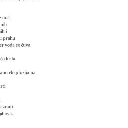
 noći
enih
ih i
 u prahu
jer voda se čuva
ću krila
sanu eksplozijama
sti
.
saznati
njihova.