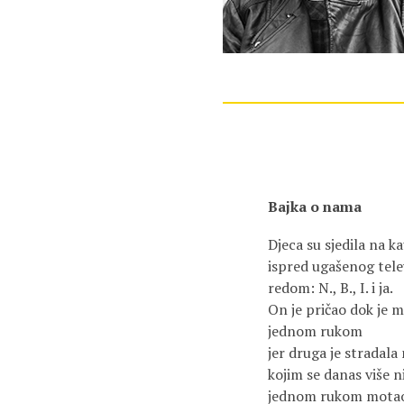
Bajka o nama
Djeca su sjedila na k
ispred ugašenog tele
redom: N., B., I. i ja.
On je pričao dok je 
jednom rukom
jer druga je stradala
kojim se danas više n
jednom rukom motao