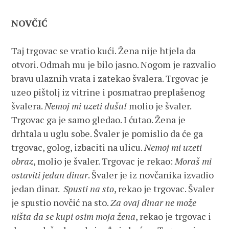
NOVČIĆ
Taj trgovac se vratio kući. Žena nije htjela da
otvori. Odmah mu je bilo jasno. Nogom je razvalio
bravu ulaznih vrata i zatekao švalera. Trgovac je
uzeo pištolj iz vitrine i posmatrao preplašenog
švalera.
Nemoj mi uzeti dušu!
molio je švaler.
Trgovac ga je samo gledao. I ćutao. Žena je
drhtala u uglu sobe. Švaler je pomislio da će ga
trgovac, golog, izbaciti na ulicu.
Nemoj mi uzeti
obraz
, molio je švaler. Trgovac je rekao:
Moraš mi
ostaviti jedan dinar
. Švaler je iz novčanika izvadio
jedan dinar.
Spusti na sto
, rekao je trgovac. Švaler
je spustio novčić na sto.
Za ovaj dinar ne može
ništa da se kupi osim moja žena
, rekao je trgovac i