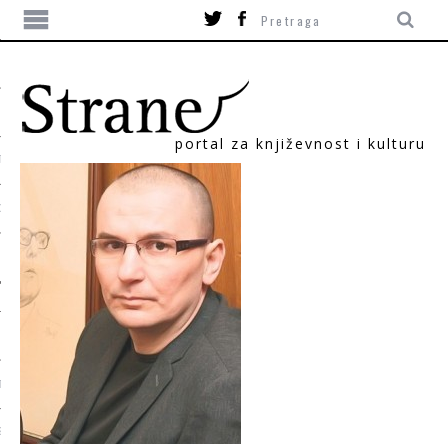
portal za književnost i kulturu
TIKA
ORI
T
SUM