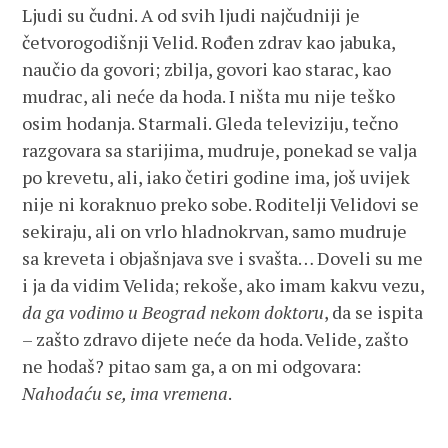
Ljudi su čudni. A od svih ljudi najčudniji je
četvorogodišnji Velid. Rođen zdrav kao jabuka,
naučio da govori; zbilja, govori kao starac, kao
mudrac, ali neće da hoda. I ništa mu nije teško
osim hodanja. Starmali. Gleda televiziju, tečno
razgovara sa starijima, mudruje, ponekad se valja
po krevetu, ali, iako četiri godine ima, još uvijek
nije ni koraknuo preko sobe. Roditelji Velidovi se
sekiraju, ali on vrlo hladnokrvan, samo mudruje
sa kreveta i objašnjava sve i svašta… Doveli su me
i ja da vidim Velida; rekoše, ako imam kakvu vezu,
da ga vodimo u Beograd nekom doktoru
, da se ispita
– zašto zdravo dijete neće da hoda. Velide, zašto
ne hodaš? pitao sam ga, a on mi odgovara:
Nahodaću se, ima vremena
.