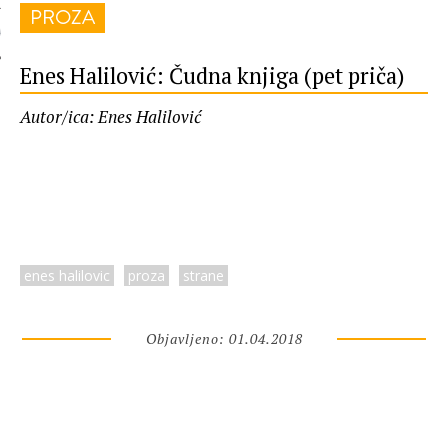
PROZA
 AUTORA
Enes Halilović: Čudna knjiga (pet priča)
Autor/ica: Enes Halilović
enes halilovic
proza
strane
Objavljeno: 01.04.2018