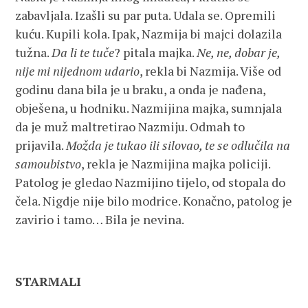
zabavljala. Izašli su par puta. Udala se. Opremili
kuću. Kupili kola. Ipak, Nazmija bi majci dolazila
tužna.
Da li te tuče
? pitala majka.
Ne, ne, dobar je,
nije mi nijednom udario
, rekla bi Nazmija. Više od
godinu dana bila je u braku, a onda je nađena,
obješena, u hodniku. Nazmijina majka, sumnjala
da je muž maltretirao Nazmiju. Odmah to
prijavila.
Možda je tukao ili silovao, te se odlučila na
samoubistvo
, rekla je Nazmijina majka policiji.
Patolog je gledao Nazmijino tijelo, od stopala do
čela. Nigdje nije bilo modrice. Konačno, patolog je
zavirio i tamo… Bila je nevina.
STARMALI