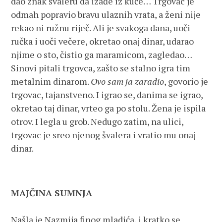
dao znak švaleru da izađe iz kuće… Trgovac je
odmah popravio bravu ulaznih vrata, a ženi nije
rekao ni ružnu riječ. Ali je svakoga dana, uoči
ručka i uoči večere, okretao onaj dinar, udarao
njime o sto, čistio ga maramicom, zagledao…
Sinovi pitali trgovca, zašto se stalno igra tim
metalnim dinarom.
Ovo sam ja zaradio
, govorio je
trgovac, tajanstveno. I igrao se, danima se igrao,
okretao taj dinar, vrteo ga po stolu. Žena je ispila
otrov. I legla u grob. Nedugo zatim, na ulici,
trgovac je sreo njenog švalera i vratio mu onaj
dinar.
MAJČINA SUMNJA
Našla je Nazmija finog mladića, i kratko se