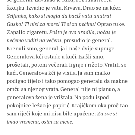
školjku. Izvadio je vatu. Krvavu. Drao se na kćer.
Seljanko, kako si mogla da baciš vatu unutra!
Gusko! Ti nisi za more! Ti si za pećinu!
Oprao ruke.
Zapalio cigaretu.
Pošto je ovo uradila, noćas je
nećemo voditi na večeru
, presudio je general.
Krenuli smo, general, ja i naše dvije supruge.
Generalova kći ostade u kući. Izašli smo,
prošetali, potom večerali lignje i rižoto. Vratili se
kući. Generalova kći je visila. Ja sam malko
podigao tijelo i tako pomogao generalu da makne
omču sa njenog vrata. General nije ni pisnuo, a
generalova žena je vrištala. Na podu ispod
pokojnice ležao je papirić. Krajičkom oka pročitao
sam riječi koje mi nisu bile upućene:
Za sve si
imao vremena, osim za mene.