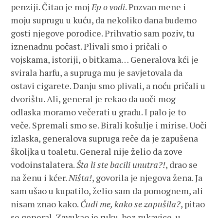
penziji. Čitao je moj
Ep o vodi
. Pozvao mene i
moju suprugu u kuću, da nekoliko dana budemo
gosti njegove porodice. Prihvatio sam poziv, tu
iznenadnu počast. Plivali smo i pričali o
vojskama, istoriji, o bitkama… Generalova kći je
svirala harfu, a supruga mu je savjetovala da
ostavi cigarete. Danju smo plivali, a noću pričali u
dvorištu. Ali, general je rekao da uoči mog
odlaska moramo večerati u gradu. I palo je to
veče. Spremali smo se. Birali košulje i mirise. Uoči
izlaska, generalova supruga reče da je zapušena
školjka u toaletu. General nije želio da zove
vodoinstalatera.
Šta li ste bacili unutra?!
, drao se
na ženu i kćer.
Ništa!
, govorila je njegova žena. Ja
sam ušao u kupatilo, želio sam da pomognem, ali
nisam znao kako.
Čudi me, kako se zapušila?
, pitao
se general. Zavukao je ruku, bez rukavice, u