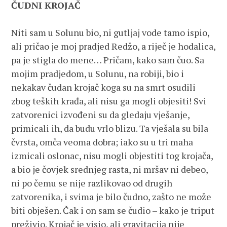
ČUDNI KROJAČ
Niti sam u Solunu bio, ni gutljaj vode tamo ispio,
ali pričao je moj pradjed Redžo, a riječ je hodalica,
pa je stigla do mene… Pričam, kako sam čuo. Sa
mojim pradjedom, u Solunu, na robiji, bio i
nekakav čudan krojač koga su na smrt osudili
zbog teških krađa, ali nisu ga mogli objesiti! Svi
zatvorenici izvođeni su da gledaju vješanje,
primicali ih, da budu vrlo blizu. Ta vješala su bila
čvrsta, omča veoma dobra; iako su u tri maha
izmicali oslonac, nisu mogli objestiti tog krojača,
a bio je čovjek srednjeg rasta, ni mršav ni debeo,
ni po čemu se nije razlikovao od drugih
zatvorenika, i svima je bilo čudno, zašto ne može
biti obješen. Čak i on sam se čudio – kako je triput
preživio. Krojač je visio, ali gravitacija nije