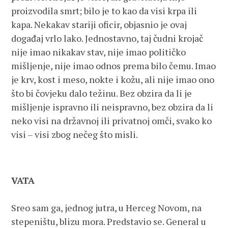
proizvodila smrt; bilo je to kao da visi krpa ili
kapa. Nekakav stariji oficir, objasnio je ovaj
događaj vrlo lako. Jednostavno, taj čudni krojač
nije imao nikakav stav, nije imao političko
mišljenje, nije imao odnos prema bilo čemu. Imao
je krv, kost i meso, nokte i kožu, ali nije imao ono
što bi čovjeku dalo težinu. Bez obzira da li je
mišljenje ispravno ili neispravno, bez obzira da li
neko visi na državnoj ili privatnoj omči, svako ko
visi – visi zbog nečeg što misli.
VATA
Sreo sam ga, jednog jutra, u Herceg Novom, na
stepeništu, blizu mora. Predstavio se. General u