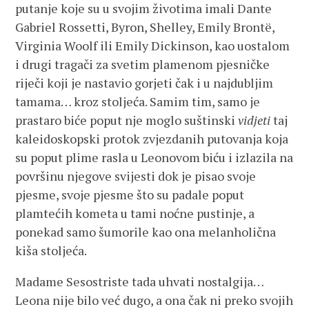
putanje koje su u svojim životima imali Dante
Gabriel Rossetti, Byron, Shelley, Emily Brontë,
Virginia Woolf ili Emily Dickinson, kao uostalom
i drugi tragači za svetim plamenom pjesničke
riječi koji je nastavio gorjeti čak i u najdubljim
tamama… kroz stoljeća. Samim tim, samo je
prastaro biće poput nje moglo suštinski
vidjeti
taj
kaleidoskopski protok zvjezdanih putovanja koja
su poput plime rasla u Leonovom biću i izlazila na
površinu njegove svijesti dok je pisao svoje
pjesme, svoje pjesme što su padale poput
plamtećih kometa u tami noćne pustinje, a
ponekad samo šumorile kao ona melanholična
kiša stoljeća.
Madame Sesostriste tada uhvati nostalgija…
Leona nije bilo već dugo, a ona čak ni preko svojih