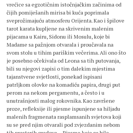
vrećice sa egzotičnim istočnjačkim začinima od
čijih pomiješanih mirisa bi kuća poprimala
sveprožimajuću atmosferu Orijenta. Kao i špilove
tarot karata kupljene na skrivenim malenim
pijacama u Kairu, Sidonu ili Mosulu, koje bi
Madame sa pažnjom otvarala i proučavala na
svom stolu u tihim pariškim večerima. Ali ono što
je posebno očekivala od Leona sa tih putovanja,
bili su njegovi zapisi o tim dalekim mjestima
tajanstvene svjetlosti, ponekad ispisani
patrljkom olovke na komadiću papira, drugi put
perom na nekom pergamentu, a često i u
unutrašnjosti malog rokovnika. Kao završene
proze, refleksije ili pjesme ispunjene sa hiljadu
malenih fragmenata rasplamsanih svjetova koji
su se pred njim otvarali pod zvjezdanim nebom
tih prastarih gradova… Pjesme koje su bile