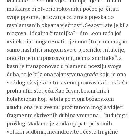
Madame i Leon oduvijek bili opčinjeni… mladi
muškarac bi otvorio rokovnik i počeo joj čitati
svoje pjesme, putovanja od zrnca pijeska do
rasplamsanih okeana vječnosti. Sesostriste je bila
njegova „idealna čitateljka“ – što Leon tada još
uvijek nije mogao znati – jer ono što je on mogao
samo naslutiti snagom svoje pjesničke intuicije,
ono što je on upijao svojim „očima smrtnika“, a
kasnije transponovao u plamenu poeziju svoga
duha, to je bila ona tajanstvena
građa
koju je ona
već dugo živjela i strastveno proučavala kroz kišu
prohujalih stoljeća. Kao čuvar, besmrtnik i
kolekcionar koji je bila po svom božanskom
usudu, ona je u svemu pročitanom mogla vidjeti
fragmente skrivenih dubina vremena… budućeg i
prošlog. Madame je znala opipati puls onih
velikih sudbina, meandrovite i često tragične