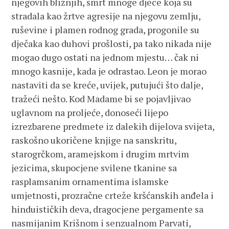
njegovih bližnjih, smrt mnoge djece koja su
stradala kao žrtve agresije na njegovu zemlju,
ruševine i plamen rodnog grada, progonile su
dječaka kao duhovi prošlosti, pa tako nikada nije
mogao dugo ostati na jednom mjestu… čak ni
mnogo kasnije, kada je odrastao. Leon je morao
nastaviti da se kreće, uvijek, putujući što dalje,
tražeći nešto. Kod Madame bi se pojavljivao
uglavnom na proljeće, donoseći lijepo
izrezbarene predmete iz dalekih dijelova svijeta,
raskošno ukoričene knjige na sanskritu,
starogrčkom, aramejskom i drugim mrtvim
jezicima, skupocjene svilene tkanine sa
rasplamsanim ornamentima islamske
umjetnosti, prozračne crteže kršćanskih anđela i
hinduističkih deva, dragocjene pergamente sa
nasmijanim Krišnom i senzualnom Parvati,