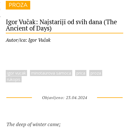
PROZA
 AUTORA
Igor Vučak: Najstariji od svih dana (The
Ancient of Days)
Autor/ica: Igor Vučak
igor vucak
minotaurova samoca
prica
proza
rukopis
Objavljeno: 23.04.2024
The deep of winter came;
