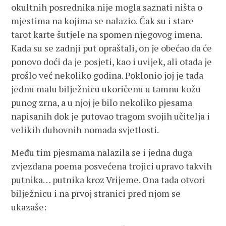
okultnih posrednika nije mogla saznati ništa o
mjestima na kojima se nalazio. Čak su i stare
tarot karte šutjele na spomen njegovog imena.
Kada su se zadnji put opraštali, on je obećao da će
ponovo doći da je posjeti, kao i uvijek, ali otada je
prošlo već nekoliko godina. Poklonio joj je tada
jednu malu bilježnicu ukoričenu u tamnu kožu
punog zrna, a u njoj je bilo nekoliko pjesama
napisanih dok je putovao tragom svojih učitelja i
velikih duhovnih nomada svjetlosti.
Među tim pjesmama nalazila se i jedna duga
zvjezdana poema posvećena trojici upravo takvih
putnika… putnika kroz Vrijeme. Ona tada otvori
bilježnicu i na prvoj stranici pred njom se
ukazaše: