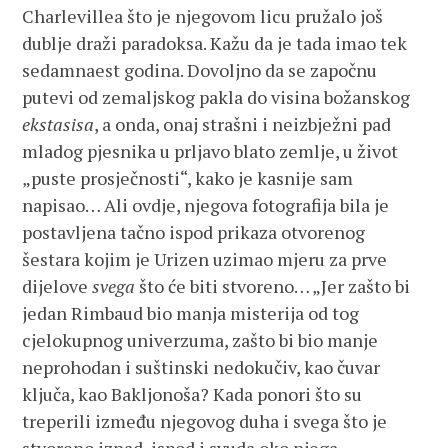
Charlevillea što je njegovom licu pružalo još
dublje draži paradoksa. Kažu da je tada imao tek
sedamnaest godina. Dovoljno da se započnu
putevi od zemaljskog pakla do visina božanskog
ekstasisa
, a onda, onaj strašni i neizbježni pad
mladog pjesnika u prljavo blato zemlje, u život
„puste prosječnosti“, kako je kasnije sam
napisao… Ali ovdje, njegova fotografija bila je
postavljena tačno ispod prikaza otvorenog
šestara kojim je Urizen uzimao mjeru za prve
dijelove
svega
što će biti stvoreno… „Jer zašto bi
jedan Rimbaud bio manja misterija od tog
cjelokupnog univerzuma, zašto bi bio manje
neprohodan i suštinski nedokučiv, kao čuvar
ključa, kao Bakljonoša? Kada ponori što su
treperili između njegovog duha i svega što je