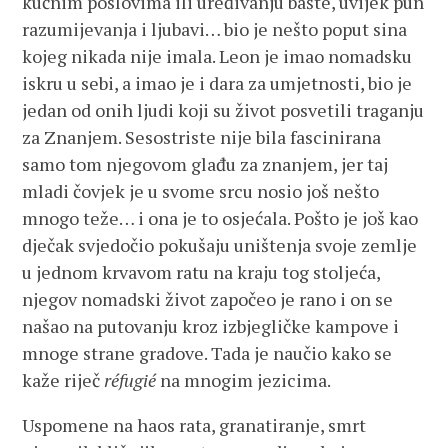
kućnim poslovima ili uređivanju bašte, uvijek pun
razumijevanja i ljubavi… bio je nešto poput sina
kojeg nikada nije imala. Leon je imao nomadsku
iskru u sebi, a imao je i dara za umjetnosti, bio je
jedan od onih ljudi koji su život posvetili traganju
za Znanjem. Sesostriste nije bila fascinirana
samo tom njegovom glađu za znanjem, jer taj
mladi čovjek je u svome srcu nosio još nešto
mnogo teže… i ona je to osjećala. Pošto je još kao
dječak svjedočio pokušaju uništenja svoje zemlje
u jednom krvavom ratu na kraju tog stoljeća,
njegov nomadski život započeo je rano i on se
našao na putovanju kroz izbjegličke kampove i
mnoge strane gradove. Tada je naučio kako se
kaže riječ
réfugié
na mnogim jezicima.
Uspomene na haos rata, granatiranje, smrt