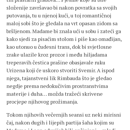
složenije završavao bi nakon povratka sa svojih
putovanja, tu u njenoj kući, u toj romantičnoj
maloj sobi što je gledala na vrt opasan zidom sa
bršljenom. Madame bi znala ući u sobu i zateći ga
kako sjedi za pisaćim stolom i piše kao omađijan,
kao utonuo u čudesni trans, dok bi svjetlosne
zrake ulazile kroz prozor i među hiljadama
treperavih čestica prašine obasjavale ruku
Urizena koji će uskoro stvoriti Svemir. A ispod
njega, tajanstveni lik Rimbauda što je gledao
negdje prema nedokučivim prostranstvima
materije i duha… možda tražeći skrivene
procjepe njihovog prožimanja.
Tokom njihovih večernjih seansi uz neki mirisni
čaj, nakon dugih i lijepih partija šaha kojim su