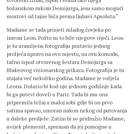
stvoreno iznad, ispod i svuda oko njega
božanskom rukom Demijurga, jesu samo mogući
mostovi od tajne bića prema ljubavi Apsoluta.“
Madame se tada prisjeti mladog čovjeka po
imenu Leon. Pošto su to bile njegove riječi. Leon
je tu uramljenu fotografiju postavio jednog
proljeća upravo na ovo mjesto, na ovu komodu,
tačno ispod otvorenog šestara Demijurga sa
Blakeovog vizionarskog prikaza. Fotografija je tu
stajala već nekoliko godina. Madame je voljela
Leona. Dolazio bi kod nje jednom godišnje kada
bi ga putevi doveli u Pariz. Tada bi mu ona
pripremila ležaj u maloj sobi gdje bi on prvo
satima spavao, umoran nakon nekog od putovanja
u daleke predjele. Zatim bi se pridružio Madame,
uvijek plemenit, spreman da joj pomogne u