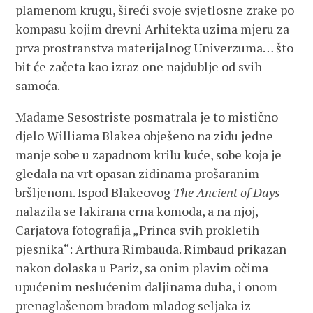
plamenom krugu, šireći svoje svjetlosne zrake po
kompasu kojim drevni Arhitekta uzima mjeru za
prva prostranstva materijalnog Univerzuma… što
bit će začeta kao izraz one najdublje od svih
samoća.
Madame Sesostriste posmatrala je to mistično
djelo Williama Blakea obješeno na zidu jedne
manje sobe u zapadnom krilu kuće, sobe koja je
gledala na vrt opasan zidinama prošaranim
bršljenom. Ispod Blakeovog
The Ancient of Days
nalazila se lakirana crna komoda, a na njoj,
Carjatova fotografija „Princa svih prokletih
pjesnika“: Arthura Rimbauda. Rimbaud prikazan
nakon dolaska u Pariz, sa onim plavim očima
upućenim neslućenim daljinama duha, i onom
prenaglašenom bradom mladog seljaka iz