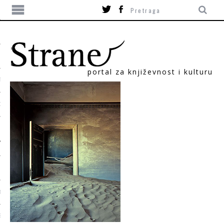
portal za književnost i kulturu
TIKA
ORI
T
SUM