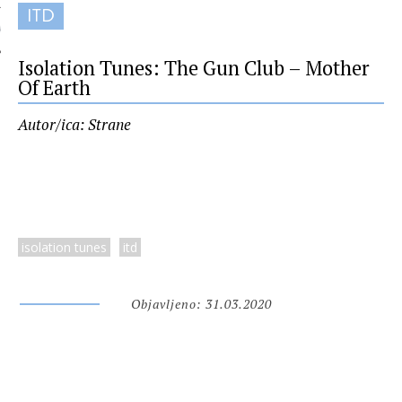
ITD
 AUTORA
Isolation Tunes: The Gun Club – Mother
Of Earth
Autor/ica: Strane
isolation tunes
itd
Objavljeno: 31.03.2020