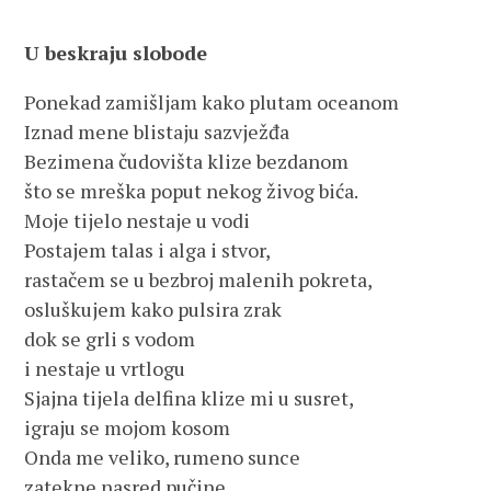
U beskraju slobode
Ponekad zamišljam kako plutam oceanom
Iznad mene blistaju sazvježđa
Bezimena čudovišta klize bezdanom
što se mreška poput nekog živog bića.
Moje tijelo nestaje u vodi
Postajem talas i alga i stvor,
rastačem se u bezbroj malenih pokreta,
osluškujem kako pulsira zrak
dok se grli s vodom
i nestaje u vrtlogu
Sjajna tijela delfina klize mi u susret,
igraju se mojom kosom
Onda me veliko, rumeno sunce
zatekne nasred pučine