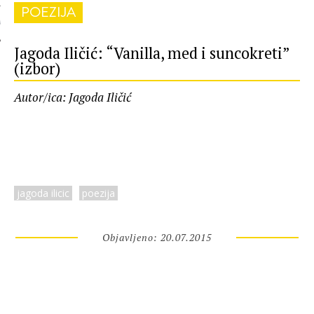
POEZIJA
 AUTORA
Jagoda Iličić: “Vanilla, med i suncokreti”
(izbor)
Autor/ica: Jagoda Iličić
jagoda ilicic
poezija
Objavljeno: 20.07.2015