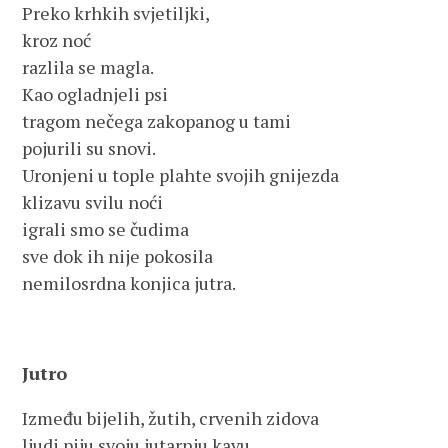
Preko krhkih svjetiljki,
kroz noć
razlila se magla.
Kao ogladnjeli psi
tragom nečega zakopanog u tami
pojurili su snovi.
Uronjeni u tople plahte svojih gnijezda
klizavu svilu noći
igrali smo se čudima
sve dok ih nije pokosila
nemilosrdna konjica jutra.
Jutro
Između bijelih, žutih, crvenih zidova
ljudi piju svoju jutarnju kavu