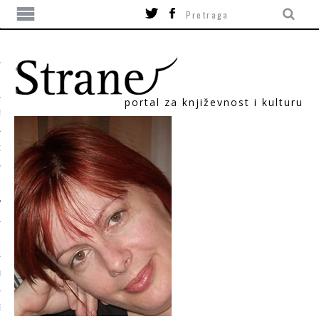
portal za književnost i kulturu
TIKA
ORI
T
SUM