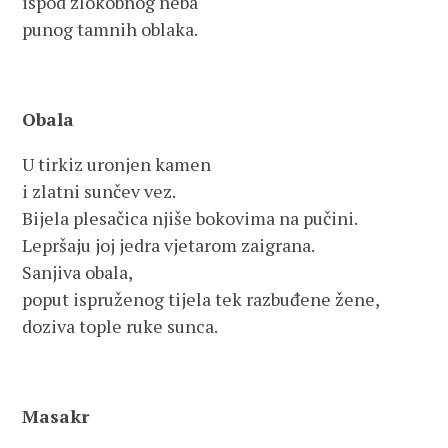
ispod zlokobnog neba
punog tamnih oblaka.
Obala
U tirkiz uronjen kamen
i zlatni sunčev vez.
Bijela plesačica njiše bokovima na pučini.
Lepršaju joj jedra vjetarom zaigrana.
Sanjiva obala,
poput ispruženog tijela tek razbuđene žene,
doziva tople ruke sunca.
Masakr