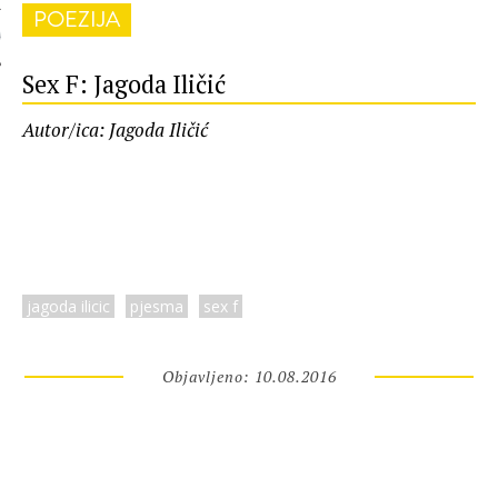
POEZIJA
 AUTORA
Sex F: Jagoda Iličić
Autor/ica: Jagoda Iličić
jagoda ilicic
pjesma
sex f
Objavljeno: 10.08.2016