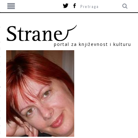
portal za književnost i kulturu
TIKA
ORI
T
SUM