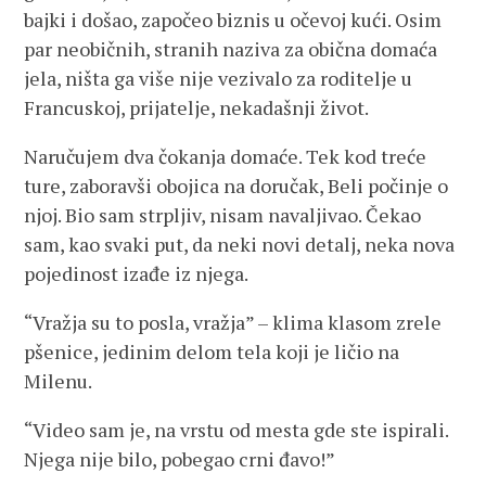
bajki i došao, započeo biznis u očevoj kući. Osim
par neobičnih, stranih naziva za obična domaća
jela, ništa ga više nije vezivalo za roditelje u
Francuskoj, prijatelje, nekadašnji život.
Naručujem dva čokanja domaće. Tek kod treće
ture, zaboravši obojica na doručak, Beli počinje o
njoj. Bio sam strpljiv, nisam navaljivao. Čekao
sam, kao svaki put, da neki novi detalj, neka nova
pojedinost izađe iz njega.
“Vražja su to posla, vražja” – klima klasom zrele
pšenice, jedinim delom tela koji je ličio na
Milenu.
“Video sam je, na vrstu od mesta gde ste ispirali.
Njega nije bilo, pobegao crni đavo!”