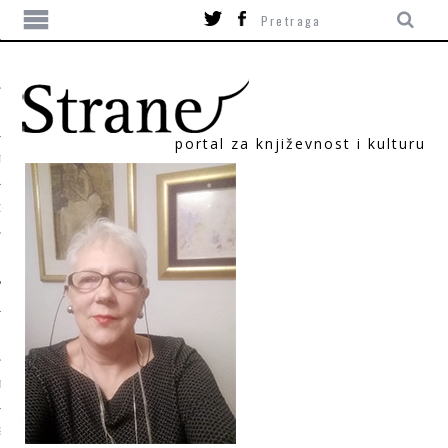
portal za književnost i kulturu
TIKA
ORI
T
SUM