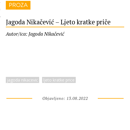
PROZA
 AUTORA
Jagoda Nikačević – Ljeto kratke priče
Autor/ica: Jagoda Nikačević
jagoda nikacevic
ljeto kratke price
Objavljeno: 13.08.2022