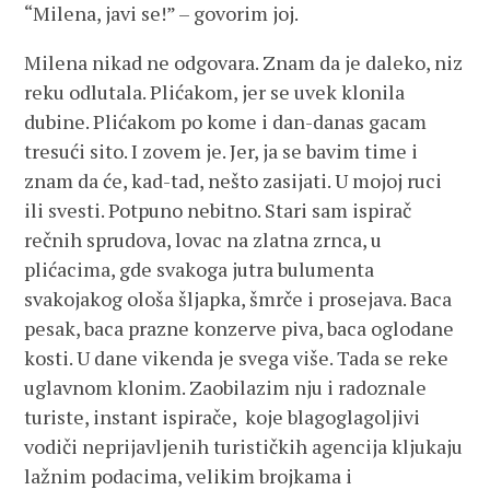
“Milena, javi se!” – govorim joj.
Milena nikad ne odgovara. Znam da je daleko, niz
reku odlutala. Plićakom, jer se uvek klonila
dubine. Plićakom po kome i dan-danas gacam
tresući sito. I zovem je. Jer, ja se bavim time i
znam da će, kad-tad, nešto zasijati. U mojoj ruci
ili svesti. Potpuno nebitno. Stari sam ispirač
rečnih sprudova, lovac na zlatna zrnca, u
plićacima, gde svakoga jutra bulumenta
svakojakog ološa šljapka, šmrče i prosejava. Baca
pesak, baca prazne konzerve piva, baca oglodane
kosti. U dane vikenda je svega više. Tada se reke
uglavnom klonim. Zaobilazim nju i radoznale
turiste, instant ispirače, koje blagoglagoljivi
vodiči neprijavljenih turističkih agencija kljukaju
lažnim podacima, velikim brojkama i