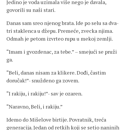
Jedino je voda uzimala više nego je davala,
govorili su naši stari.
Danas sam sreo njenog brata. Ide po selu sa dva-
tri staklenca u džepu. Premeće, zvecka njima.
Odmah je petom izvrteo rupu u mekoj zemlji.
“Imam i gvozdenac, za tebe.” – smejući se pruži
ga.
“Beli, danas nisam za klikere. Dođi, častim
doručak!”- snuždeno ga zovem.
“I rakiju, i rakiju!”- sav je ozaren.
“Naravno, Beli, i rakiju.”
Idemo do Mišelove birtije. Povratnik, treća
generacija. Jedan od retkih koji se setio naninih