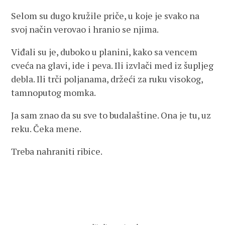
Selom su dugo kružile priče, u koje je svako na
svoj način verovao i hranio se njima.
Viđali su je, duboko u planini, kako sa vencem
cveća na glavi, ide i peva. Ili izvlači med iz šupljeg
debla. Ili trči poljanama, držeći za ruku visokog,
tamnoputog momka.
Ja sam znao da su sve to budalaštine. Ona je tu, uz
reku. Čeka mene.
Treba nahraniti ribice.