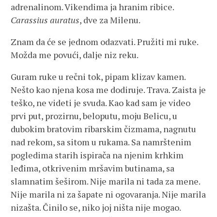
adrenalinom. Vikendima ja hranim ribice.
Carassius auratus
, dve za Milenu.
Znam da će se jednom odazvati. Pružiti mi ruke.
Možda me povući, dalje niz reku.
Guram ruke u rečni tok, pipam klizav kamen.
Nešto kao njena kosa me dodiruje. Trava. Zaista je
teško, ne videti je svuda. Kao kad sam je video
prvi put, prozirnu, beloputu, moju Belicu, u
dubokim bratovim ribarskim čizmama, nagnutu
nad rekom, sa sitom u rukama. Sa namrštenim
pogledima starih ispirača na njenim krhkim
leđima, otkrivenim mršavim butinama, sa
slamnatim šeširom. Nije marila ni tada za mene.
Nije marila ni za šapate ni ogovaranja. Nije marila
nizašta. Činilo se, niko joj ništa nije mogao.