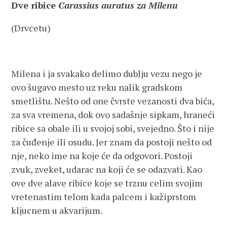
Dve ribice
Carassius auratus za Milenu
(Drvcetu)
Milena i ja svakako delimo dublju vezu nego je
ovo šugavo mesto uz reku nalik gradskom
smetlištu. Nešto od one čvrste vezanosti dva bića,
za sva vremena, dok ovo sadašnje sipkam, hraneći
ribice sa obale ili u svojoj sobi, svejedno. Što i nije
za čuđenje ili osudu. Jer znam da postoji nešto od
nje, neko ime na koje će da odgovori. Postoji
zvuk, zveket, udarac na koji će se odazvati. Kao
ove dve alave ribice koje se trznu celim svojim
vretenastim telom kada palcem i kažiprstom
kljucnem u akvarijum.