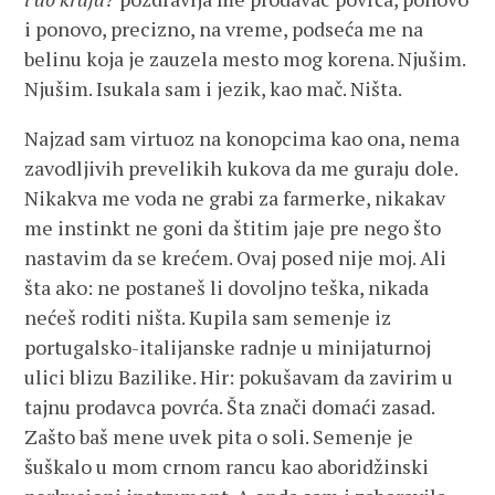
i ponovo, precizno, na vreme, podseća me na
belinu koja je zauzela mesto mog korena. Njušim.
Njušim. Isukala sam i jezik, kao mač. Ništa.
Najzad sam virtuoz na konopcima kao ona, nema
zavodljivih prevelikih kukova da me guraju dole.
Nikakva me voda ne grabi za farmerke, nikakav
me instinkt ne goni da štitim jaje pre nego što
nastavim da se krećem. Ovaj posed nije moj. Ali
šta ako: ne postaneš li dovoljno teška, nikada
nećeš roditi ništa. Kupila sam semenje iz
portugalsko-italijanske radnje u minijaturnoj
ulici blizu Bazilike. Hir: pokušavam da zavirim u
tajnu prodavca povrća. Šta znači domaći zasad.
Zašto baš mene uvek pita o soli. Semenje je
šuškalo u mom crnom rancu kao aboridžinski