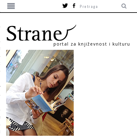
portal za književnost i kulturu
TIKA
ORI
T
SUM