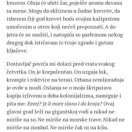
kruzeru. Oluja će ubiti žar, poješče aromu duvana
sa mene. Mogu da skliznem u čudne krevete, da
izberem čiji god krevet hoću svojim kažiprstom
umočenim u otrov koji nećeš prepoznati. A do
jutra će se osušiti, i natopiću se parfemom nekog
drugog dok istrčavam iz tvoje zgrade i gutam
ključeve.
Dostavljač povrća mi dolazi pred vrata svakog
četvrtka. On je korpulentan. On uzgaja luk,
krompir i roktvice na terasi. Urbana zemljoradnja
je ovde u modi. Oslanja se o moju škriputavu
kapiju izlivenu u doba kolonijalizma, namiguje i
pita me:
Eeeej? Je li more slano i do kraja?
Ovaj
glavni grad leži na gigantskoj vodi a nikad ne
miriše na so. Ne miriše na morske trave. Nikad ne
miriše na zumbul. Ne miriše čak ni na kišu.