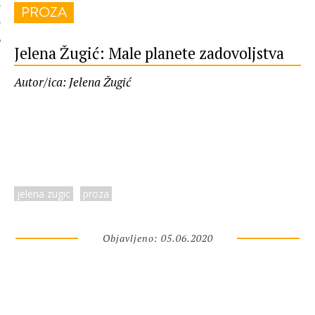
PROZA
 AUTORA
Jelena Žugić: Male planete zadovoljstva
Autor/ica: Jelena Žugić
jelena zugic
proza
Objavljeno: 05.06.2020