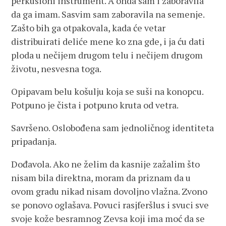
perkusioni instrument. A onda sam i zaboravila
da ga imam. Sasvim sam zaboravila na semenje.
Zašto bih ga otpakovala, kada će vetar
distribuirati deliće mene ko zna gde, i ja ću dati
ploda u nečijem drugom telu i nečijem drugom
životu, nesvesna toga.
Opipavam belu košulju koja se suši na konopcu.
Potpuno je čista i potpuno kruta od vetra.
Savršeno. Oslobođena sam jednoličnog identiteta
pripadanja.
Dođavola. Ako ne želim da kasnije zažalim što
nisam bila direktna, moram da priznam da u
ovom gradu nikad nisam dovoljno vlažna. Zvono
se ponovo oglašava. Povuci rasjferšlus i svuci sve
svoje kože besramnog Zevsa koji ima moć da se