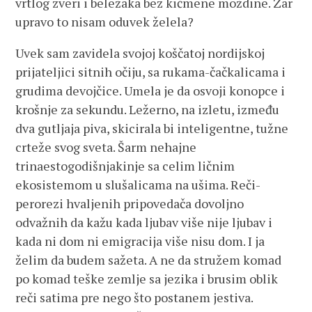
vrtlog zveri i beležaka bez kičmene moždine. Zar
upravo to nisam oduvek želela?
Uvek sam zavidela svojoj koščatoj nordijskoj
prijateljici sitnih očiju, sa rukama-čačkalicama i
grudima devojčice. Umela je da osvoji konopce i
krošnje za sekundu. Ležerno, na izletu, između
dva gutljaja piva, skicirala bi inteligentne, tužne
crteže svog sveta. Šarm nehajne
trinaestogodišnjakinje sa celim ličnim
ekosistemom u slušalicama na ušima. Reči-
perorezi hvaljenih pripovedača dovoljno
odvažnih da kažu kada ljubav više nije ljubav i
kada ni dom ni emigracija više nisu dom. I ja
želim da budem sažeta. A ne da stružem komad
po komad teške zemlje sa jezika i brusim oblik
reči satima pre nego što postanem jestiva.