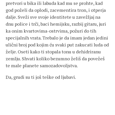
pretvori u bika ili labuda kad mu se prohte, kad
god poželi da oplodi, zacementira tron, i otperja
dalje. Sveži sve svoje identitete u zavežljaj na
dnu police i trči, baci hemijsku, razbij gitaru, juri
ka onim kvartovima-ostrvima, požuri do tih
specijalnih vrata. Trebalo je da imam jedan jedini
ulični broj pod kojim ću svaki put zakucati luda od
želje. Oseti kako ti stopala tonu u dehidriranu
zemlju. Shvati koliko bezumno želiš da povežeš
te male planete samozadovoljstva.
Da, grudi su ti još teške od ljubavi.