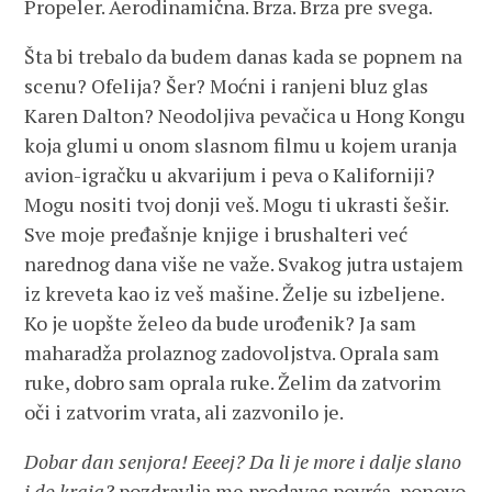
Propeler. Aerodinamična. Brza. Brza pre svega.
Šta bi trebalo da budem danas kada se popnem na
scenu? Ofelija? Šer? Moćni i ranjeni bluz glas
Karen Dalton? Neodoljiva pevačica u Hong Kongu
koja glumi u onom slasnom filmu u kojem uranja
avion-igračku u akvarijum i peva o Kaliforniji?
Mogu nositi tvoj donji veš. Mogu ti ukrasti šešir.
Sve moje pređašnje knjige i brushalteri već
narednog dana više ne važe. Svakog jutra ustajem
iz kreveta kao iz veš mašine. Želje su izbeljene.
Ko je uopšte želeo da bude urođenik? Ja sam
maharadža prolaznog zadovoljstva. Oprala sam
ruke, dobro sam oprala ruke. Želim da zatvorim
oči i zatvorim vrata, ali zazvonilo je.
Dobar dan senjora! Eeeej? Da li je more i dalje slano
i do kraja?
pozdravlja me prodavac povrća, ponovo