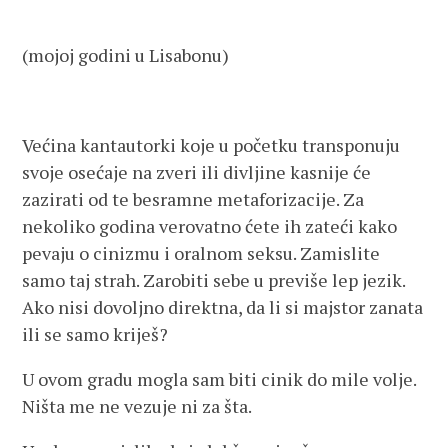
(mojoj godini u Lisabonu)
Većina kantautorki koje u početku transponuju
svoje osećaje na zveri ili divljine kasnije će
zazirati od te besramne metaforizacije. Za
nekoliko godina verovatno ćete ih zateći kako
pevaju o cinizmu i oralnom seksu. Zamislite
samo taj strah. Zarobiti sebe u previše lep jezik.
Ako nisi dovoljno direktna, da li si majstor zanata
ili se samo kriješ?
U ovom gradu mogla sam biti cinik do mile volje.
Ništa me ne vezuje ni za šta.