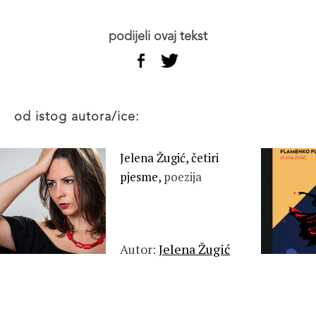
podijeli ovaj tekst
od istog autora/ice:
Jelena Žugić, četiri
pjesme,
poezija
Autor:
Jelena Žugić