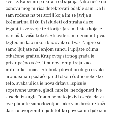
svetle. Kapci mi pulsiraju od sijanja. Niko neće na
osnovu mog mirisa detektovati odakle sam. Da li
sam rođena na teritoriji koja im se javlja u
košmarima ili ću ih izludeti od straha da će
izgubiti sve svoje teritorije. Ja sam lisica koja je
nanjušila vašu kokoš. Ali ovde sam nenametljiva.
Izgledam kao niko i kao svako od vas. Najpre se
samo ljuljate na lenjom suncu i upijate očima
otkačene grafite. Krug ovog strmog grada je
pristupačno voće, limunovi eruptiraju kao
milijardu sunaca. Ali hodaj dovoljno dugo i svaki
arondisman postaće pred tobom čudno nebesko
telo. Svaka ulica je nova država. Ispisuje
sopstvene ustave, gladi, mreže, neodgonetljive
susedu iza ugla. Imam pomalo jezivi osećaj da su
ove planete samodovoljne. Iako vam brošure kažu
da su u ovoj zemlji ljudi toliko povezani i ljubazni