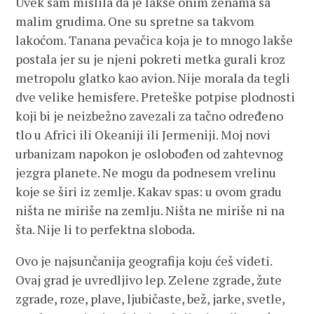
Uvek sam mislila da je lakše onim ženama sa
malim grudima. One su spretne sa takvom
lakoćom. Tanana pevačica koja je to mnogo lakše
postala jer su je njeni pokreti metka gurali kroz
metropolu glatko kao avion. Nije morala da tegli
dve velike hemisfere. Preteške potpise plodnosti
koji bi je neizbežno zavezali za tačno određeno
tlo u Africi ili Okeaniji ili Jermeniji. Moj novi
urbanizam napokon je oslobođen od zahtevnog
jezgra planete. Ne mogu da podnesem vrelinu
koje se širi iz zemlje. Kakav spas: u ovom gradu
ništa ne miriše na zemlju. Ništa ne miriše ni na
šta. Nije li to perfektna sloboda.
Ovo je najsunčanija geografija koju ćeš videti.
Ovaj grad je uvredljivo lep. Zelene zgrade, žute
zgrade, roze, plave, ljubičaste, bež, jarke, svetle,