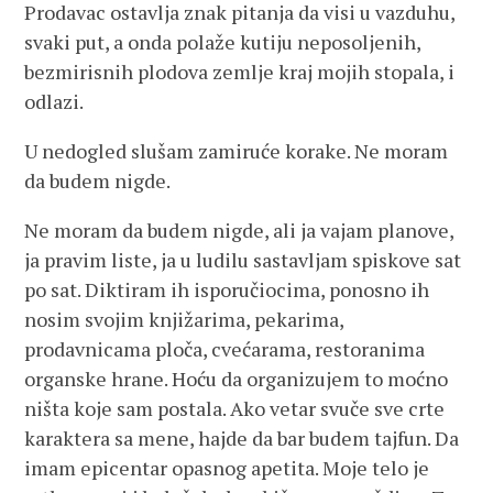
Prodavac ostavlja znak pitanja da visi u vazduhu,
svaki put, a onda polaže kutiju neposoljenih,
bezmirisnih plodova zemlje kraj mojih stopala, i
odlazi.
U nedogled slušam zamiruće korake. Ne moram
da budem nigde.
Ne moram da budem nigde, ali ja vajam planove,
ja pravim liste, ja u ludilu sastavljam spiskove sat
po sat. Diktiram ih isporučiocima, ponosno ih
nosim svojim knjižarima, pekarima,
prodavnicama ploča, cvećarama, restoranima
organske hrane. Hoću da organizujem to moćno
ništa koje sam postala. Ako vetar svuče sve crte
karaktera sa mene, hajde da bar budem tajfun. Da
imam epicentar opasnog apetita. Moje telo je