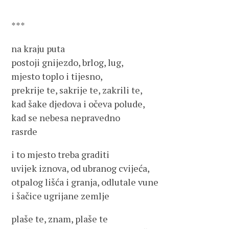
***
na kraju puta
postoji gnijezdo, brlog, lug,
mjesto toplo i tijesno,
prekrije te, sakrije te, zakrili te,
kad šake djedova i očeva polude,
kad se nebesa nepravedno
rasrde
i to mjesto treba graditi
uvijek iznova, od ubranog cvijeća,
otpalog lišća i granja, odlutale vune
i šačice ugrijane zemlje
plaše te, znam, plaše te