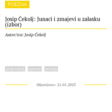
POEZIJA
 AUTORA
Josip Čekolj: Junaci i zmajevi u zalasku
(izbor)
Autor/ica: Josip Čekolj
josip cekolj
pjesme
poezija
Objavljeno: 21.01.2023