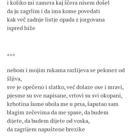
i koliko mi zamera kaj ščera nisem došel
da ju zagrlim i da ima kome povedati
kak več zadnje listje opada z jorgovana
ispred hiže
***
nebom i mojim rukama razlijeva se pekmez od
šljiva,
sve je opečeno i slatko, već dolaze ose i mravi,
pjesme su sve napisane, vrtovi su svi okopani,
krhotina šume ubola me u prsa, šaputao sam
blagim zečevima da me spase, da budem
dijete, da budem dijete od voska,
da zagrijem napuštene brezike