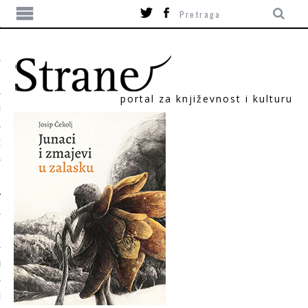
portal za književnost i kulturu
TIKA
ORI
T
SUM