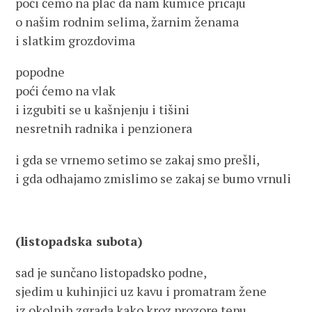
poći ćemo na plac da nam kumice pričaju
o našim rodnim selima, žarnim ženama
i slatkim grozdovima
popodne
poći ćemo na vlak
i izgubiti se u kašnjenju i tišini
nesretnih radnika i penzionera
i gda se vrnemo setimo se zakaj smo prešli,
i gda odhajamo zmislimo se zakaj se bumo vrnuli
(listopadska subota)
sad je sunčano listopadsko podne,
sjedim u kuhinjici uz kavu i promatram žene
iz okolnih zgrada kako kroz prozore tepu