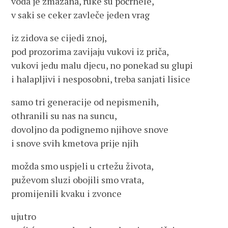
voda je zmazana, ruke su počrnele,
v saki se ceker zavleče jeden vrag
iz zidova se cijedi znoj,
pod prozorima zavijaju vukovi iz priča,
vukovi jedu malu djecu, no ponekad su glupi
i halapljivi i nesposobni, treba sanjati lisice
samo tri generacije od nepismenih,
othranili su nas na suncu,
dovoljno da podignemo njihove snove
i snove svih kmetova prije njih
možda smo uspjeli u crtežu života,
puževom sluzi obojili smo vrata,
promijenili kvaku i zvonce
ujutro