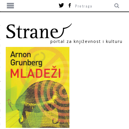
portal za književnost i kulturu
TIKA
ORI
T
SUM