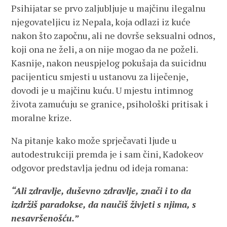
Psihijatar se prvo zaljubljuje u majčinu ilegalnu
njegovateljicu iz Nepala, koja odlazi iz kuće
nakon što započnu, ali ne dovrše seksualni odnos,
koji ona ne želi, a on nije mogao da ne poželi.
Kasnije, nakon neuspjelog pokušaja da suicidnu
pacijenticu smjesti u ustanovu za liječenje,
dovodi je u majčinu kuću. U mjestu intimnog
života zamućuju se granice, psihološki pritisak i
moralne krize.
Na pitanje kako može sprječavati ljude u
autodestrukciji premda je i sam čini, Kadokeov
odgovor predstavlja jednu od ideja romana:
“Ali zdravlje, duševno zdravlje, znači i to da
izdržiš paradokse,
da naučiš živjeti s njima, s
nesavršenošću.”