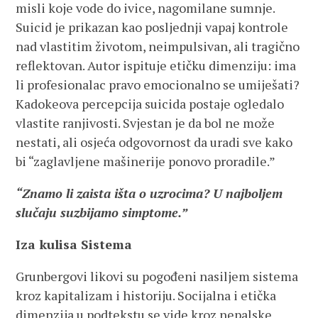
misli koje vode do ivice, nagomilane sumnje.
Suicid je prikazan kao posljednji vapaj kontrole
nad vlastitim životom, neimpulsivan, ali tragično
reflektovan. Autor ispituje etičku dimenziju: ima
li profesionalac pravo emocionalno se umiješati?
Kadokeova percepcija suicida postaje ogledalo
vlastite ranjivosti. Svjestan je da bol ne može
nestati, ali osjeća odgovornost da uradi sve kako
bi “zaglavljene mašinerije ponovo proradile.”
“Znamo li zaista išta o uzrocima? U najboljem
slučaju suzbijamo simptome.”
Iza kulisa Sistema
Grunbergovi likovi su pogođeni nasiljem sistema
kroz kapitalizam i historiju. Socijalna i etička
dimenzija u podtekstu se vide kroz nepalske