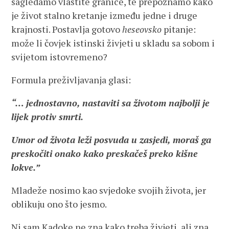
sagledamo vlastite granice, te prepoznamo kako
je život stalno kretanje između jedne i druge
krajnosti. Postavlja gotovo
heseovsko
pitanje:
može li čovjek istinski živjeti u skladu sa sobom i
svijetom istovremeno?
Formula preživljavanja glasi:
“… jednostavno, nastaviti sa životom najbolji je
lijek protiv smrti.
Umor od života leži posvuda u zasjedi, moraš ga
preskočiti onako kako preskačeš
preko kišne
lokve.”
Mladeže nosimo kao svjedoke svojih života, jer
oblikuju ono što jesmo.
Ni sam Kadoke ne zna kako treba živjeti, ali zna