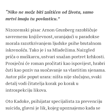
“Niko ne može biti zaštićen od života, samo
mrtvi imaju tu povlasticu.”
Nizozemski pisac Arnon Grunberg razobličuje
savremenu književnost, uranjajući u paradokse
morala razotkrivanjem ljudske psihe brutalnom
iskrenošću. Tako je i sa Mladežima. Naizgled
priča o muškarcu, ustvari snažan portret krhkosti.
Prosječni će roman pročitati kao ispovijest, hrabri
čuti kao poziv na suočavanje sa vlastitim sjenama.
Autor piše poput urara: ništa nije slučajno, svaki
detalj vodi čitatelja korak po korak u
introspekciju likova.
Oto Kadoke, psihijatar specijalista za prevenciju
suicida, glavni je lik, kojeg upoznajemo kada se