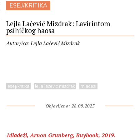
ESEJ/KRITIKA
 AUTORA
Lejla Lačević Mizdrak: Lavirintom
psihičkog haosa
Autor/ica: Lejla Lačević Mizdrak
esej/kritika
lejla lacevic mizdrak
mladezi
Objavljeno: 28.08.2025
Mladeži, Arnon Grunberg, Buybook, 2019.