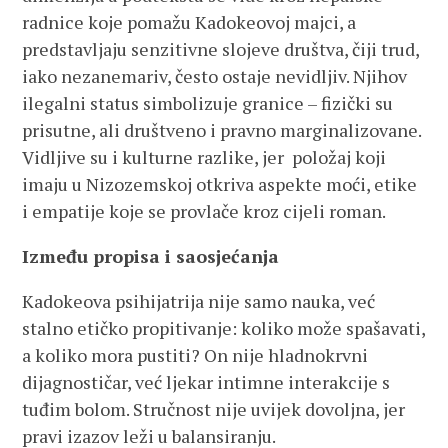
radnice koje pomažu Kadokeovoj majci, a
predstavljaju senzitivne slojeve društva, čiji trud,
iako nezanemariv, često ostaje nevidljiv. Njihov
ilegalni status simbolizuje granice – fizički su
prisutne, ali društveno i pravno marginalizovane.
Vidljive su i kulturne razlike, jer položaj koji
imaju u Nizozemskoj otkriva aspekte moći, etike
i empatije koje se provlače kroz cijeli roman.
Između propisa i saosjećanja
Kadokeova psihijatrija nije samo nauka, već
stalno etičko propitivanje: koliko može spašavati,
a koliko mora pustiti? On nije hladnokrvni
dijagnostičar, već ljekar intimne interakcije s
tuđim bolom. Stručnost nije uvijek dovoljna, jer
pravi izazov leži u balansiranju.