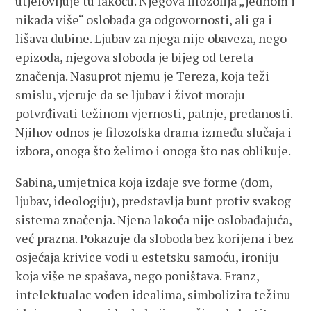
utjelovljuje tu lakoću. Njegova filozofija „jednom i
nikada više“ oslobađa ga odgovornosti, ali ga i
lišava dubine. Ljubav za njega nije obaveza, nego
epizoda, njegova sloboda je bijeg od tereta
značenja. Nasuprot njemu je Tereza, koja teži
smislu, vjeruje da se ljubav i život moraju
potvrđivati težinom vjernosti, patnje, predanosti.
Njihov odnos je filozofska drama između slučaja i
izbora, onoga što želimo i onoga što nas oblikuje.
Sabina, umjetnica koja izdaje sve forme (dom,
ljubav, ideologiju), predstavlja bunt protiv svakog
sistema značenja. Njena lakoća nije oslobađajuća,
već prazna. Pokazuje da sloboda bez korijena i bez
osjećaja krivice vodi u estetsku samoću, ironiju
koja više ne spašava, nego poništava. Franz,
intelektualac vođen idealima, simbolizira težinu