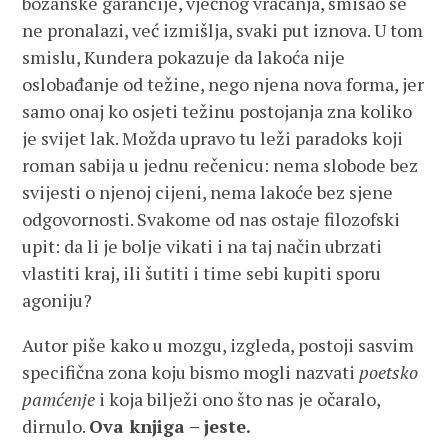
božanske garancije, vječnog vraćanja, smisao se
ne pronalazi, već izmišlja, svaki put iznova. U tom
smislu, Kundera pokazuje da lakoća nije
oslobađanje od težine, nego njena nova forma, jer
samo onaj ko osjeti težinu postojanja zna koliko
je svijet lak. Možda upravo tu leži paradoks koji
roman sabija u jednu rečenicu: nema slobode bez
svijesti o njenoj cijeni, nema lakoće bez sjene
odgovornosti. Svakome od nas ostaje filozofski
upit: da li je bolje vikati i na taj način ubrzati
vlastiti kraj, ili šutiti i time sebi kupiti sporu
agoniju?
Autor piše kako u mozgu, izgleda, postoji sasvim
specifična zona koju bismo mogli nazvati
poetsko
pamćenje
i koja bilježi ono što nas je očaralo,
dirnulo.
Ova knjiga – jeste.