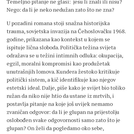
Temeljno pitanje ne glasi: jesu li znali ili nisu?
Nego: da li je neko nedužan zato što ne zna?
U pozadini romana stoji snažna historijska
trauma, sovjetska invazija na Čehoslovačku 1968.
godine, prikazana kao kontekst u kojem se
ispituje lična sloboda. Politička težina svijeta
odražava se u težini intimnih odluka: okupacija,
egzil, moralni kompromisi kao produžetak
unutrašnjih lomova. Kundera žestoko kritikuje
politički sistem, a kič identifikuje kao njegov
estetski ideal. Dalje, piše kako je svijet bio toliko
ružan da niko nije htio da ustane iz mrtvih, i
postavlja pitanje na koje još uvijek nemamo
zvaničan odgovor: da li je glupan na prijestolju
oslobođen svake odgovornosti samo zato što je
glupan? On želi da pogledamo oko sebe,