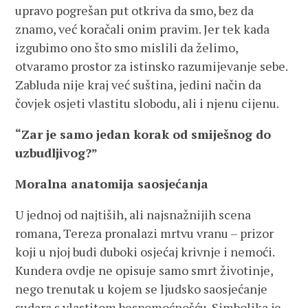
upravo pogrešan put otkriva da smo, bez da
znamo, već koračali onim pravim. Jer tek kada
izgubimo ono što smo mislili da želimo,
otvaramo prostor za istinsko razumijevanje sebe.
Zabluda nije kraj već suština, jedini način da
čovjek osjeti vlastitu slobodu, ali i njenu cijenu.
“Zar je samo jedan korak od smiješnog do
uzbudljivog?”
Moralna anatomija saosjećanja
U jednoj od najtiših, ali najsnažnijih scena
romana, Tereza pronalazi mrtvu vranu – prizor
koji u njoj budi duboki osjećaj krivnje i nemoći.
Kundera ovdje ne opisuje samo smrt životinje,
nego trenutak u kojem se ljudsko saosjećanje
sudara s vlastitom bespomoćnošću. Simbolika je