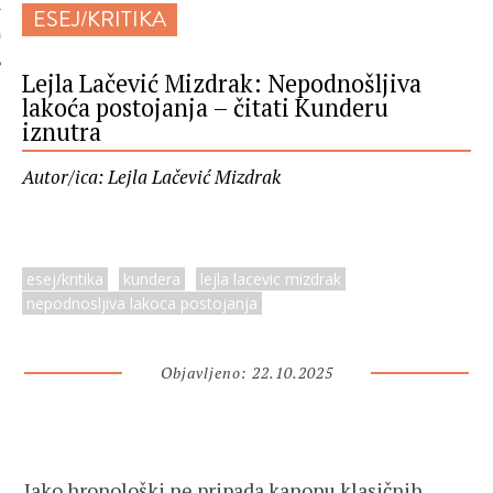
ESEJ/KRITIKA
 AUTORA
Lejla Lačević Mizdrak: Nepodnošljiva
lakoća postojanja – čitati Kunderu
iznutra
Autor/ica: Lejla Lačević Mizdrak
esej/kritika
kundera
lejla lacevic mizdrak
nepodnosljiva lakoca postojanja
Objavljeno: 22.10.2025
Iako hronološki ne pripada kanonu klasičnih