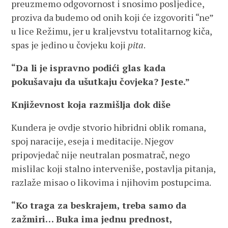
preuzmemo odgovornost i snosimo posljedice,
proziva da budemo od onih koji će izgovoriti “ne”
u lice Režimu, jer u kraljevstvu totalitarnog kiča,
spas je jedino u čovjeku koji
pita
.
“Da li je ispravno podići glas kada
pokušavaju da ušutkaju čovjeka? Jeste.”
Književnost koja razmišlja dok diše
Kundera je ovdje stvorio hibridni oblik romana,
spoj naracije, eseja i meditacije. Njegov
pripovjedač nije neutralan posmatrač, nego
mislilac koji stalno interveniše, postavlja pitanja,
razlaže misao o likovima i njihovim postupcima.
“Ko traga za beskrajem, treba samo da
zažmiri… Buka ima jednu prednost,