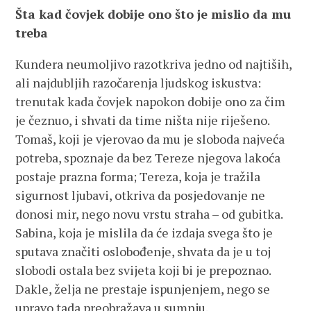
Šta kad čovjek dobije ono što je mislio da mu
treba
Kundera neumoljivo razotkriva jedno od najtiših,
ali najdubljih razočarenja ljudskog iskustva:
trenutak kada čovjek napokon dobije ono za čim
je čeznuo, i shvati da time ništa nije riješeno.
Tomaš, koji je vjerovao da mu je sloboda najveća
potreba, spoznaje da bez Tereze njegova lakoća
postaje prazna forma; Tereza, koja je tražila
sigurnost ljubavi, otkriva da posjedovanje ne
donosi mir, nego novu vrstu straha – od gubitka.
Sabina, koja je mislila da će izdaja svega što je
sputava značiti oslobođenje, shvata da je u toj
slobodi ostala bez svijeta koji bi je prepoznao.
Dakle, želja ne prestaje ispunjenjem, nego se
upravo tada preobražava u sumnju.