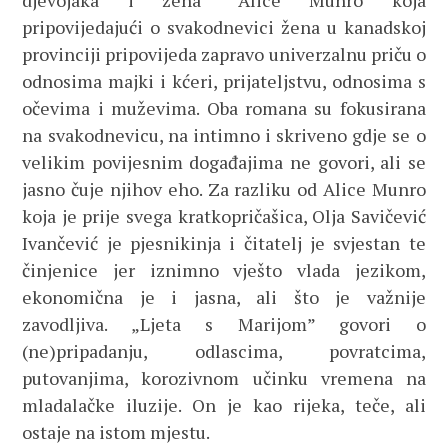
djevojaka i žena” Alice Munro koja
pripovijedajući o svakodnevici žena u kanadskoj
provinciji pripovijeda zapravo univerzalnu priču o
odnosima majki i kćeri, prijateljstvu, odnosima s
očevima i muževima. Oba romana su fokusirana
na svakodnevicu, na intimno i skriveno gdje se o
velikim povijesnim događajima ne govori, ali se
jasno čuje njihov eho. Za razliku od Alice Munro
koja je prije svega kratkopričašica, Olja Savičević
Ivančević je pjesnikinja i čitatelj je svjestan te
činjenice jer iznimno vješto vlada jezikom,
ekonomična je i jasna, ali što je važnije
zavodljiva. „Ljeta s Marijom” govori o
(ne)pripadanju, odlascima, povratcima,
putovanjima, korozivnom učinku vremena na
mladalačke iluzije. On je kao rijeka, teče, ali
ostaje na istom mjestu.