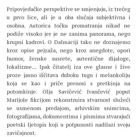
Pripovjedačke perspektive se smjenjuju, iz trećeg
u prvo lice, ali je u oba slučaja subjektivna i
osobna. Autorica točku promatranja nikad ne
podiže visoko jer je ne zanima panorama, nego
krupni kadrovi. O Dalmaciji tako ne doznajemo
kroz opise pejzaža, nego kroz anegdote, opori
humor, ženske susrete, autentične dijaloge,
lokalizme… Ipak čitatelj iza ove glasne i žive
proze jasno iščitava duboku tugu i melankoliju
koja se kao i priče prenosi s pretkinja na
potomkinje. Olja Savičević Ivančević poput
Marijole fikcijom rekonstruira stvarnost služeći
se usmenom predajom, arhivskim snimcima,
fotografijama, dokumentima i pismima stvarajući
poetski ljetopis koji u potpunosti nadilazi svoju
zavičajnost.