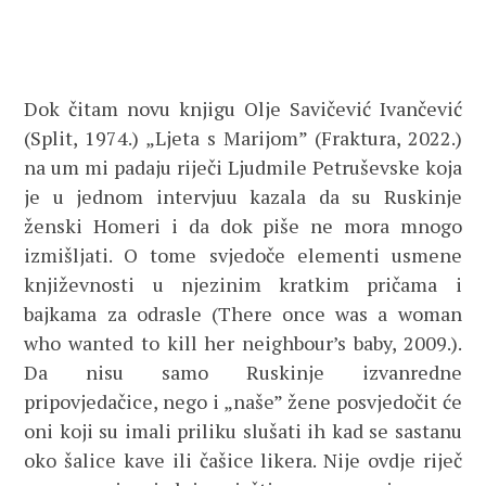
Dok čitam novu knjigu Olje Savičević Ivančević
(Split, 1974.) „Ljeta s Marijom” (Fraktura, 2022.)
na um mi padaju riječi Ljudmile Petruševske koja
je u jednom intervjuu kazala da su Ruskinje
ženski Homeri i da dok piše ne mora mnogo
izmišljati. O tome svjedoče elementi usmene
književnosti u njezinim kratkim pričama i
bajkama za odrasle (There once was a woman
who wanted to kill her neighbour’s baby, 2009.).
Da nisu samo Ruskinje izvanredne
pripovjedačice, nego i „naše” žene posvjedočit će
oni koji su imali priliku slušati ih kad se sastanu
oko šalice kave ili čašice likera. Nije ovdje riječ