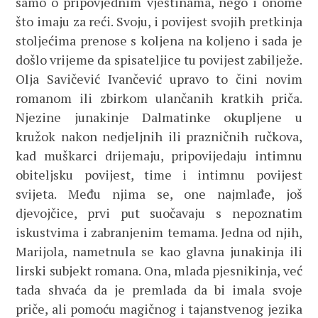
samo o pripovjednim vještinama, nego i onome
što imaju za reći. Svoju, i povijest svojih pretkinja
stoljećima prenose s koljena na koljeno i sada je
došlo vrijeme da spisateljice tu povijest zabilježe.
Olja Savičević Ivančević upravo to čini novim
romanom ili zbirkom ulančanih kratkih priča.
Njezine junakinje Dalmatinke okupljene u
kružok nakon nedjeljnih ili prazničnih ručkova,
kad muškarci drijemaju, pripovijedaju intimnu
obiteljsku povijest, time i intimnu povijest
svijeta. Među njima se, one najmlađe, još
djevojčice, prvi put suočavaju s nepoznatim
iskustvima i zabranjenim temama. Jedna od njih,
Marijola, nametnula se kao glavna junakinja ili
lirski subjekt romana. Ona, mlada pjesnikinja, već
tada shvaća da je premlada da bi imala svoje
priče, ali pomoću magičnog i tajanstvenog jezika