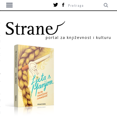
portal za književnost i kulturu
TIKA
ORI
T
SUM