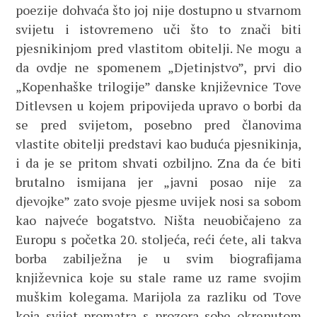
poezije dohvaća što joj nije dostupno u stvarnom
svijetu i istovremeno uči što to znači biti
pjesnikinjom pred vlastitom obitelji. Ne mogu a
da ovdje ne spomenem „Djetinjstvo”, prvi dio
„Kopenhaške trilogije” danske književnice Tove
Ditlevsen u kojem pripovijeda upravo o borbi da
se pred svijetom, posebno pred članovima
vlastite obitelji predstavi kao buduća pjesnikinja,
i da je se pritom shvati ozbiljno. Zna da će biti
brutalno ismijana jer „javni posao nije za
djevojke” zato svoje pjesme uvijek nosi sa sobom
kao najveće bogatstvo. Ništa neuobičajeno za
Europu s početka 20. stoljeća, reći ćete, ali takva
borba zabilježna je u svim biografijama
književnica koje su stale rame uz rame svojim
muškim kolegama. Marijola za razliku od Tove
koja svijet promatra s prozora sobe okrenutom