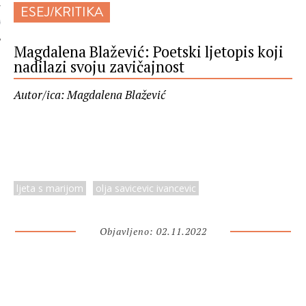
ESEJ/KRITIKA
 AUTORA
Magdalena Blažević: Poetski ljetopis koji
nadilazi svoju zavičajnost
Autor/ica: Magdalena Blažević
ljeta s marijom
olja savicevic ivancevic
Objavljeno: 02.11.2022