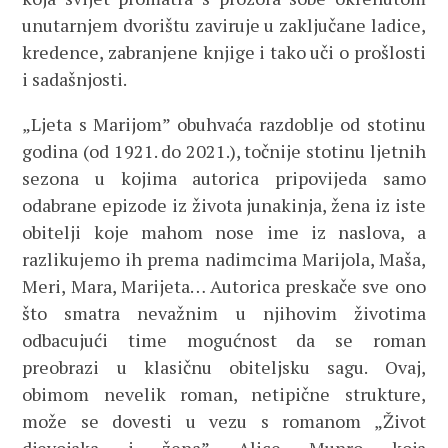
unutarnjem dvorištu zaviruje u zaključane ladice,
kredence, zabranjene knjige i tako uči o prošlosti
i sadašnjosti.
„Ljeta s Marijom” obuhvaća razdoblje od stotinu
godina (od 1921. do 2021.), točnije stotinu ljetnih
sezona u kojima autorica pripovijeda samo
odabrane epizode iz života junakinja, žena iz iste
obitelji koje mahom nose ime iz naslova, a
razlikujemo ih prema nadimcima Marijola, Maša,
Meri, Mara, Marijeta… Autorica preskače sve ono
što smatra nevažnim u njihovim životima
odbacujući time mogućnost da se roman
preobrazi u klasičnu obiteljsku sagu. Ovaj,
obimom nevelik roman, netipične strukture,
može se dovesti u vezu s romanom „Život