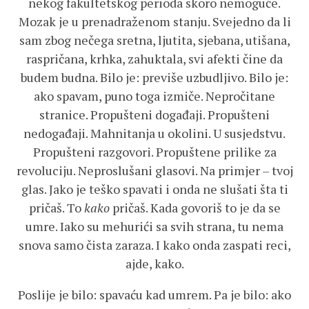
nekog fakultetskog perioda skoro nemoguće.
Mozak je u prenadraženom stanju. Svejedno da li
sam zbog nečega sretna, ljutita, sjebana, utišana,
raspričana, krhka, zahuktala, svi afekti čine da
budem budna. Bilo je: previše uzbudljivo. Bilo je:
ako spavam, puno toga izmiče. Nepročitane
stranice. Propušteni događaji. Propušteni
nedogađaji. Mahnitanja u okolini. U susjedstvu.
Propušteni razgovori. Propuštene prilike za
revoluciju. Neproslušani glasovi. Na primjer – tvoj
glas. Jako je teško spavati i onda ne slušati šta ti
pričaš. To
kako
pričaš. Kada govoriš to je da se
umre. Iako su mehurići sa svih strana, tu nema
snova samo čista zaraza. I kako onda zaspati reci,
ajde, kako.
Poslije je bilo: spavaću kad umrem. Pa je bilo: ako