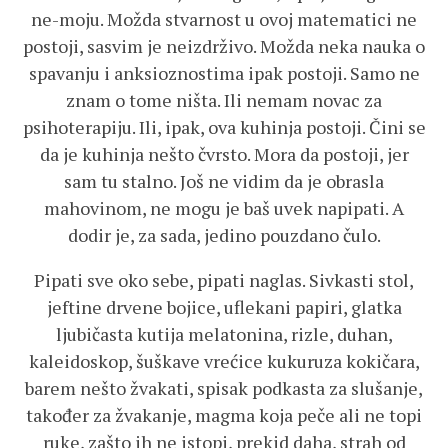
ne-moju. Možda stvarnost u ovoj matematici ne
postoji, sasvim je neizdrživo. Možda neka nauka o
spavanju i anksioznostima ipak postoji. Samo ne
znam o tome ništa. Ili nemam novac za
psihoterapiju. Ili, ipak, ova kuhinja postoji. Čini se
da je kuhinja nešto čvrsto. Mora da postoji, jer
sam tu stalno. Još ne vidim da je obrasla
mahovinom, ne mogu je baš uvek napipati. A
dodir je, za sada, jedino pouzdano čulo.
Pipati sve oko sebe, pipati naglas. Sivkasti stol,
jeftine drvene bojice, uflekani papiri, glatka
ljubičasta kutija melatonina, rizle, duhan,
kaleidoskop, šuškave vrećice kukuruza kokičara,
barem nešto žvakati, spisak podkasta za slušanje,
također za žvakanje, magma koja peče ali ne topi
ruke, zašto ih ne istopi, prekid daha, strah od