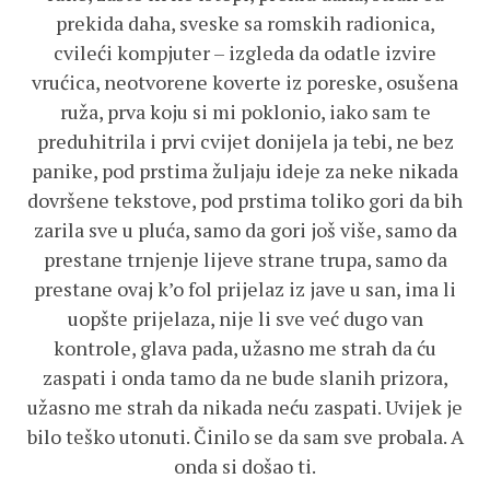
prekida daha, sveske sa romskih radionica,
cvileći kompjuter – izgleda da odatle izvire
vrućica, neotvorene koverte iz poreske, osušena
ruža, prva koju si mi poklonio, iako sam te
preduhitrila i prvi cvijet donijela ja tebi, ne bez
panike, pod prstima žuljaju ideje za neke nikada
dovršene tekstove, pod prstima toliko gori da bih
zarila sve u pluća, samo da gori još više, samo da
prestane trnjenje lijeve strane trupa, samo da
prestane ovaj k’o fol prijelaz iz jave u san, ima li
uopšte prijelaza, nije li sve već dugo van
kontrole, glava pada, užasno me strah da ću
zaspati i onda tamo da ne bude slanih prizora,
užasno me strah da nikada neću zaspati. Uvijek je
bilo teško utonuti. Činilo se da sam sve probala. A
onda si došao ti.