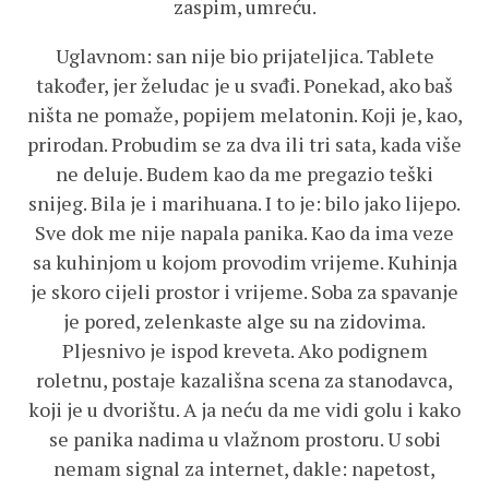
zaspim, umreću.
Uglavnom: san nije bio prijateljica. Tablete
također, jer želudac je u svađi. Ponekad, ako baš
ništa ne pomaže, popijem melatonin. Koji je, kao,
prirodan. Probudim se za dva ili tri sata, kada više
ne deluje. Budem kao da me pregazio teški
snijeg. Bila je i marihuana. I to je: bilo jako lijepo.
Sve dok me nije napala panika. Kao da ima veze
sa kuhinjom u kojom provodim vrijeme. Kuhinja
je skoro cijeli prostor i vrijeme. Soba za spavanje
je pored, zelenkaste alge su na zidovima.
Pljesnivo je ispod kreveta. Ako podignem
roletnu, postaje kazališna scena za stanodavca,
koji je u dvorištu. A ja neću da me vidi golu i kako
se panika nadima u vlažnom prostoru. U sobi
nemam signal za internet, dakle: napetost,