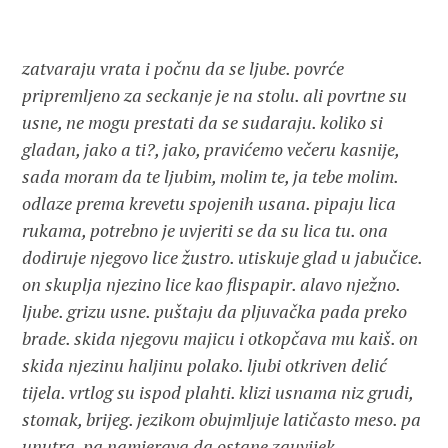
zatvaraju vrata i počnu da se ljube. povrće
pripremljeno za seckanje je na stolu. ali povrtne su
usne, ne mogu prestati da se sudaraju. koliko si
gladan, jako a ti?, jako, pravićemo večeru kasnije,
sada moram da te ljubim, molim te, ja tebe molim.
odlaze prema krevetu spojenih usana. pipaju lica
rukama, potrebno je uvjeriti se da su lica tu. ona
dodiruje njegovo lice žustro. utiskuje glad u jabučice.
on skuplja njezino lice kao flispapir. alavo nježno.
ljube. grizu usne. puštaju da pljuvačka pada preko
brade. skida njegovu majicu i otkopčava mu kaiš. on
skida njezinu haljinu polako. ljubi otkriven delić
tijela. vrtlog su ispod plahti. klizi usnama niz grudi,
stomak, brijeg. jezikom obujmljuje latičasto meso. pa
unutra. pa namjerava da ostane zauvijek.