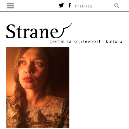
portal za književnost i kulturu
TIKA
ORI
T
SUM