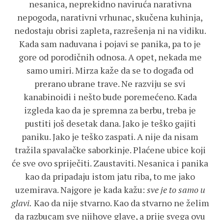
nesanica, neprekidno naviruća narativna
nepogoda, narativni vrhunac, skučena kuhinja,
nedostaju obrisi zapleta, razrešenja ni na vidiku.
Kada sam naduvana i pojavi se panika, pa to je
gore od porodičnih odnosa. A opet, nekada me
samo umiri. Mirza kaže da se to događa od
prerano ubrane trave. Ne razviju se svi
kanabinoidi i nešto bude poremećeno. Kada
izgleda kao da je spremna za berbu, treba je
pustiti još desetak dana. Jako je teško gajiti
paniku. Jako je teško zaspati. A nije da nisam
tražila spavalačke saborkinje. Plaćene ubice koji
će sve ovo spriječiti. Zaustaviti. Nesanica i panika
kao da pripadaju istom jatu riba, to me jako
uzemirava. Najgore je kada kažu:
sve je to samo u
glavi.
Kao da nije stvarno. Kao da stvarno ne želim
da razbucam sve njihove glave, a prije svega ovu