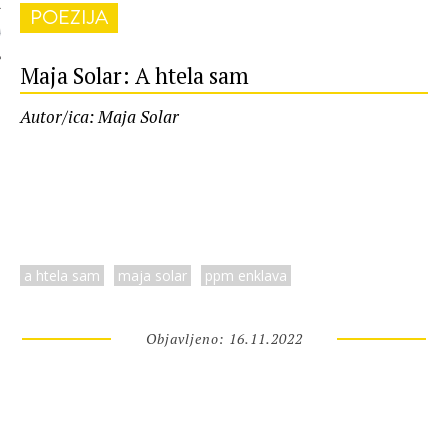
POEZIJA
 AUTORA
Maja Solar: A htela sam
Autor/ica: Maja Solar
a htela sam
maja solar
ppm enklava
Objavljeno: 16.11.2022