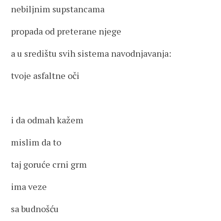
nebiljnim supstancama
propada od preterane njege
a u središtu svih sistema navodnjavanja:
tvoje asfaltne oči
i da odmah kažem
mislim da to
taj goruće crni grm
ima veze
sa budnošću