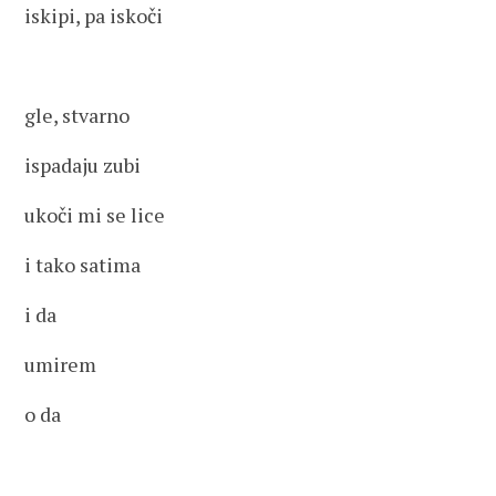
iskipi, pa iskoči
gle, stvarno
ispadaju zubi
ukoči mi se lice
i tako satima
i da
umirem
o da